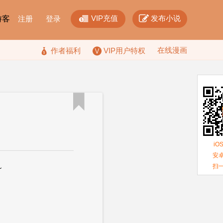


VIP充值
发布小说
F游客
注册
登录
在线漫画

作者福利
VIP用户特权

iO
安卓
扫
~