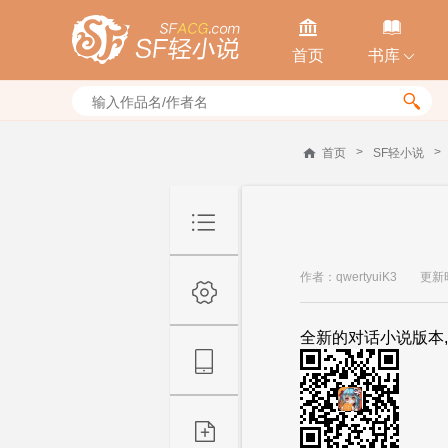


首页
书库


>
>
首页
SF轻小说
作者：qwertyuiK3
更新时
全新的对话小说版本,