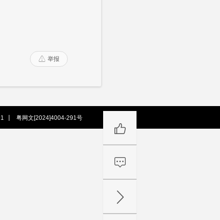
举报

1
粤网文[2024]4004-291号