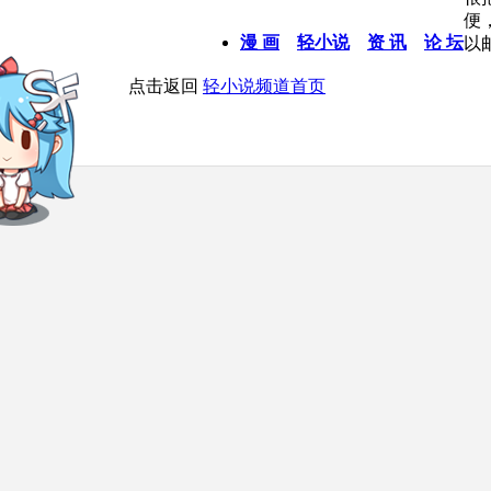
便
漫 画
轻小说
资 讯
论 坛
以
点击返回
轻小说频道首页