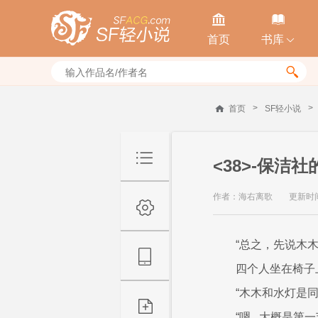


首页
书库


>
>
首页
SF轻小说
<38>-保洁
作者：海右离歌
更新时间：
“总之，先说木木
四个人坐在椅子
“木木和水灯是
“嗯...大概