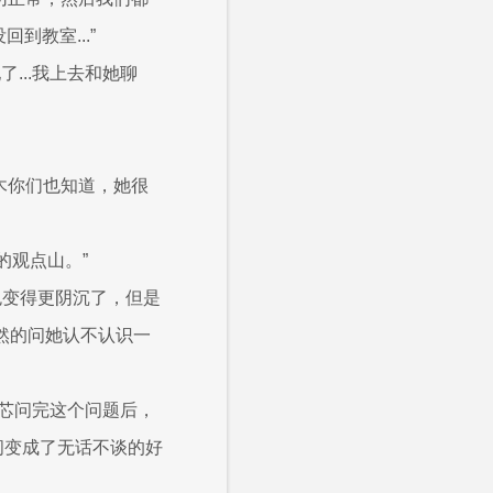
教室...”
...我上去和她聊
木木你们也知道，她很
的观点山。”
色变得更阴沉了，但是
突然的问她认不认识一
秀芯问完这个问题后，
瞬间变成了无话不谈的好