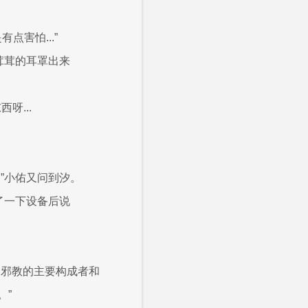
点害怕...”
茸茸的耳罩出来
呀...
”小佑又问到汐。
了一下设备后说
智邪教的主要构成者和
。”