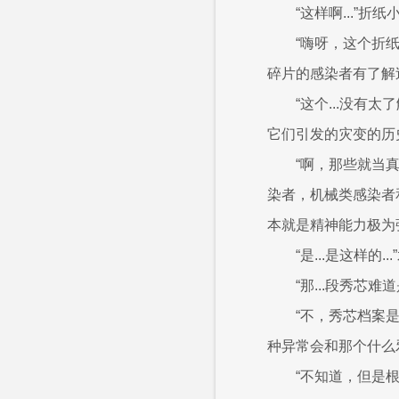
“这样啊...”
“嗨呀，这个折
碎片的感染者有了解
“这个...没有
它们引发的灾变的历
“啊，那些就当
染者，机械类感染者
本就是精神能力极为
“是...是这样的.
“那...段秀芯
“不，秀芯档案
种异常会和那个什么
“不知道，但是