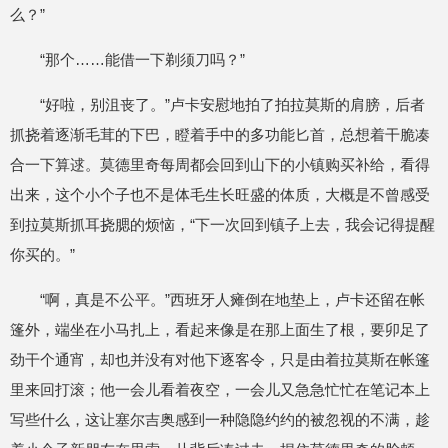
么？”
“那个……能借一下剃须刀吗？”
“好啦，别沮丧了。”卢卡安慰地拍了拍拉莫斯的肩膀，后者
抓挠着逐渐毛茸的下巴，瞪着手中的多功能匕首，总想着干脆凑
合一下算逑。莫德里奇每周都会回到山下的小镇购买补给，看得
出来，这个小个子也不是体毛生长旺盛的体质，大概是不曾感受
到拉莫斯抓耳挠腮的烦恼，“下一次回到镇子上去，我会记得提醒
你买的。”
“啊，真是不公平。”西班牙人瘫倒在地垫上，卢卡还留在帐
篷外，端坐在小马扎上，看起来像是在那上面生了根，要卯足了
劲干个通宵，却也并没有对他下逐客令，只是由着拉莫斯在帐篷
里来回打滚；他一会儿看着夜空，一会儿又急急忙忙在笔记本上
写些什么，这让塞尔吉奥感到一种隐隐约约的被忽视的不满，趁