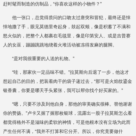
赶时髦而制造的仿制品，“你喜欢这样的小物件？”
他一张口，总觉得质问的口吻太过唐突和冒犯，最终还是悻
悻地撒了手，眼见莫德里奇起身，鼓起双颊，像是积蓄了不满和
怒火似的，把整个人都裹在毛毯里，像是印第安人、或是吉普赛
人的女巫，蹦蹦跳跳地绕着火堆活动被冻得发麻的腿脚。
“是对我很重要的人送的礼物。”
“哇，那家伙一定品味不错。”拉莫斯向后退了一步，他这才
想起自己的目的，把装着肉干的袋子递过去，“那可是火焰纹鎏金
银香囊，你要是哪天手头紧张，我可以帮你找个好买家的。”
“嗯，只要不涉及到他自身，那他的审美确实很棒。替他谢谢
你的赞扬。”卢卡又握了握那枚银球，流露出一股子拉莫斯怎么看
都觉得格外不是滋味的柔软的神情，可是他根本没有立场为此而
产生任何不满，“我并不打算和它分开。所以，你究竟要做什