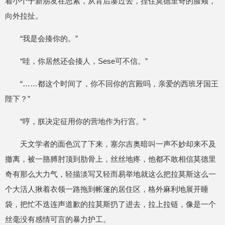
着小个子新朋友在思索，从背后凑过去，捏住莫德里奇的脸颊，
向外拉扯。
“我是会揍你的。”
“哇，你居然还会揍人，Sese可不信。”
“……都这个时间了，你不回你的宫殿吗，亲爱的西班牙国王
陛下？”
“哼，朕决定征用你的营地作为行宫。”
天文学者的面色沉了下来，塞尔吉奥暗叫一声不妙却来不及
撤离，被一胳膊肘顶到肋骨上，丝丝地疼，他都不敢相信莫德里
奇有那么大力气，轻描淡写又轻而易举地就这么把拉莫斯这么一
个大活人揪着衣领一路拖到帐篷的居住区，格外麻利地展开睡
袋，把忙不迭连声道歉的拉莫斯扔了进去，拉上拉链，像是一个
丝毫没有感情可言的暴力护工。