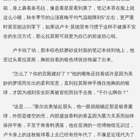
箱，身上裹着条毛毡，像是看星星看到累了，笔记本罩在脸上就
这么小睡，秋冬季节的山顶夜晚平均气温能降到5°左右，更严重
时甚至能达到零下，如果说卢卡·莫德里奇习惯于这样不健康不安
全的生活方式，那么拉莫斯可就更为自己的前途担心啦。
卢卡动了动，那本棕色软磨砂皮封面的笔记本掉到地上，他
歪过头看拉莫斯，胸前挂着的银色球状挂饰漏了出来。
“怎么了？你的宫殿建好了？”他的嘴角还挂着或许是因为美
妙的梦境而生出的柔和笑意，直到拉莫斯伸手拽住他胸前的银
球，才因为感到安全距离被冒犯而抬手去推，“干什么啊你？”
“这是……”塞尔吉奥皱起眉头，他一眼就能确定那是银香薰
球，外部是镂空的壳，内部盛放香料的香盂因为重力关系而始终
保持平衡，不至于将香料洒落，他在亚洲的一些博物馆见识过，
卢卡身上的这枚银球看上去已经有些年代了，不像是近现代为了