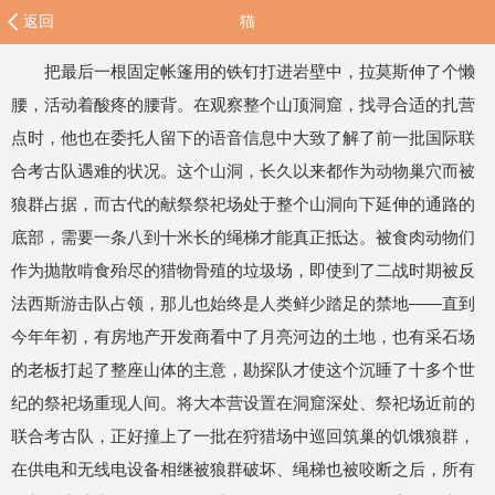
返回
猫
把最后一根固定帐篷用的铁钉打进岩壁中，拉莫斯伸了个懒
腰，活动着酸疼的腰背。在观察整个山顶洞窟，找寻合适的扎营
点时，他也在委托人留下的语音信息中大致了解了前一批国际联
合考古队遇难的状况。这个山洞，长久以来都作为动物巢穴而被
狼群占据，而古代的献祭祭祀场处于整个山洞向下延伸的通路的
底部，需要一条八到十米长的绳梯才能真正抵达。被食肉动物们
作为抛散啃食殆尽的猎物骨殖的垃圾场，即使到了二战时期被反
法西斯游击队占领，那儿也始终是人类鲜少踏足的禁地——直到
今年年初，有房地产开发商看中了月亮河边的土地，也有采石场
的老板打起了整座山体的主意，勘探队才使这个沉睡了十多个世
纪的祭祀场重现人间。将大本营设置在洞窟深处、祭祀场近前的
联合考古队，正好撞上了一批在狩猎场中巡回筑巢的饥饿狼群，
在供电和无线电设备相继被狼群破坏、绳梯也被咬断之后，所有