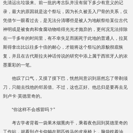
先清运出垃圾来。前一批的考古队并没有留下多少有意义的记
录，最大的原因就是这个祭坛，因为长久被丢入尸骨的关系，仅
凭借乍一眼看过去，是无法分清哪些是被人为地献祭给某位古代
神明或是被食肉和食腐动物啃得光光才抛弃的，更何况无法排除
在一千多年的时间里，有不幸失足而困死于此地的普通人，拉莫
斯得拿出比以往多十倍的耐心，才能将这个祭坛的原貌彻底恢
复，并且在古代斯拉夫神话传说的研究中添上属于西班牙人的浓
墨重彩的一笔。
他叹了口气，又摸了摸下巴，恍然间意识到居然忘了带剃须
刀，只能去找他的邻居借。不过，这也正好。他总归是要再去见
到卢卡·莫德里奇的。
“你这样不会感冒吗？”
考古学者背着一袋果木烟熏肉干，乘着夜色回到莫德里奇的
工作站，就看到卢卡仰躺在那匹铁马的皮座椅上，脑袋枕着油