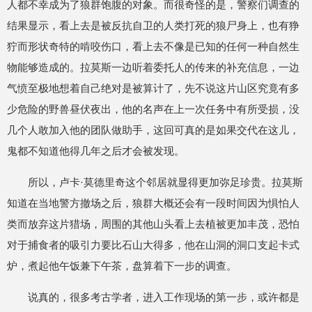
人都不幸成为了狼群饱腹的对象。而很奇怪的是，警察们调查的
结果显示，看上去是被反抗自卫的人类打死的狼尸身上，也有狰
狞而形状奇特的啃咬伤口，看上去不像是已知的任何一种自然生
物能够造成的。拉莫斯一边听着委托人的传来的补充信息，一边
气愤至极地想着自己绝对是被算计了，先不说这片山区究竟有多
少危险的野兽昼伏夜出，他的名声在上一次任务中有所受损，没
几个人敢加入他的团队做助手，这回可真的是如果交代在这儿，
鬼都不知道他得几年之后才会被发现。
所以，卢卡·莫德里奇这个邻居就显得更加弥足珍贵。拉莫斯
知道在当地警方撤场之后，狼群大概还会有一段时间因为惧怕人
类而放弃这片猎场，周围的其他山头看上去植被更加丰茂，恐怕
对于捕食者的吸引力要比石山大得多，他在山洞的洞口支起卡式
炉，煮起他午饭兼下午茶，盘算着下一步的调查。
说真的，很多考古学者，进入工作现场的第一步，或许都是