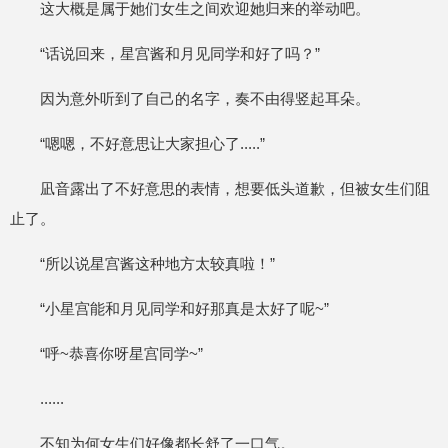
这大概是属于她们女生之间欢迎她归来的举动吧。
“话说回来，星宫酱和月见同学和好了吗？”
因为意外听到了自己的名字，奏不由得竖起耳朵。
“嗯嗯，不好意思让大家担心了.....”
凪音露出了不好意思的表情，想要低头道歉，但被女生们阻
止了。
“所以说星宫酱这种地方太较真啦！”
“小星宫能和月见同学和好那真是太好了呢~”
“呼~恭喜你呀星宫同学~”
......
不知为何女生们好像都长舒了一口气。