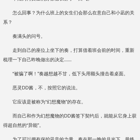
怎么回事？为什么班上的女生们会那么在意自己和小凪的关
系？
奏满头的问号。
走到自己的座位上坐下的奏，打算借着班会前的时间，重新
梳理一下自己昨晚做出的决定......
“被骗了啊！”奏越想越不甘，低下头用额头撞击着桌面。
恶灵DD酱，不，按照它的说法。
它应该是被称为“幻想魔物”的存在。
而自己和作为幻想魔物的DD酱签下契约后，就能从它身上获
得超自然的“异能”。
为了可以拥有保护凪音的力量，奏在那一晚的月光下，最终