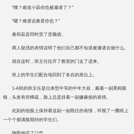
“咦？难道小凪你也被邀请了？”
“嗯？难道说奏君你也？”
奏和凪音同时歪了歪脑袋。
两人疑惑的表情说明了他们自己都不知道被邀请去做什么。
就在这时，班主任拉开了教室的门走了进来。
班上的学生们配合地回到了各自的座位上。
1-A班的班主任是位体型中等的中年大叔，戴着一副黑框眼
镜，头发有些稀疏，脸上总是挂着一副嫌麻烦的表情。
此刻的他脸上保持着这副一如既往的表情，环视了一圈班上
一个个都满脸期待的学生们。
随即他叹了口气。