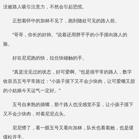
没被路人吸引注意力，不然会引起恐慌。
正想着怀中的加林不见了，跑到随处可见的路人前。
“哥哥，你长的好帅。”说着还用胖乎乎的小手摸向路人的
脸。
好在尼尼跑的快，拉住快碰触的手。
“真是没见过的状态，好可爱啊。”也是很平常的路人，数字
收容员五号平常路过：“小孩子摸下又不会少块肉，让可爱嘴又甜
的小姑娘今天运气一定好。”
五号自来熟的插嘴，那个路人也没感觉不妥，让小孩子摸下
又不会少块肉，对着尼尼点头。
尼尼懵了，看一眼五号又看向加林，队长也看着她，也是缓
缓松开手。