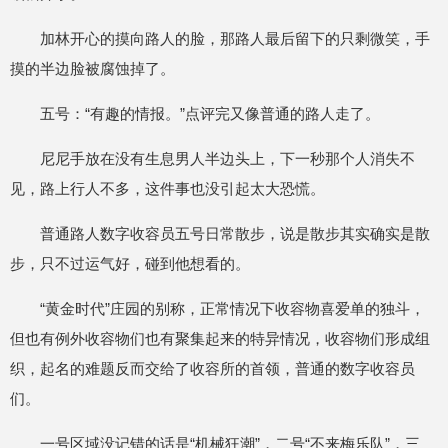
加林开心的摸向路人的脸，那路人最后留下的只剩微笑，手
摸的半边脸被腐蚀掉了。
五号：“有趣的情报。”点评完又像普通的路人走了。
尼尼手放在没有生息男人半边头上，下一秒那个人消失不
见，路上行人不多，这件事也没引起太大恐慌。
普通路人数字收容员五号日常散步，说是散步其实确实是散
步，只不过运气好，碰到他想看的。
“黄金时代”庄园的别称，正常情况下收容物喜爱单的独斗，
但也有例外收容物们也有聚集起来的特异情况，收容物们形成组
织，起名的难题反而交给了收容所的首领，普通的数字收容员
们。
一号区域没记错的话是“机械狂潮”，二号“不来梅乐队”，三