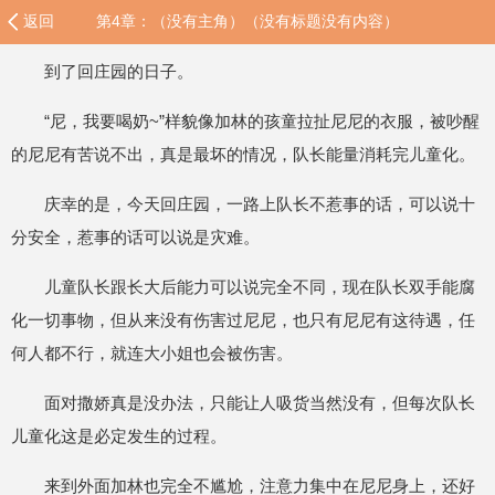
返回
第4章：（没有主角）（没有标题没有内容）
到了回庄园的日子。
“尼，我要喝奶~”样貌像加林的孩童拉扯尼尼的衣服，被吵醒
的尼尼有苦说不出，真是最坏的情况，队长能量消耗完儿童化。
庆幸的是，今天回庄园，一路上队长不惹事的话，可以说十
分安全，惹事的话可以说是灾难。
儿童队长跟长大后能力可以说完全不同，现在队长双手能腐
化一切事物，但从来没有伤害过尼尼，也只有尼尼有这待遇，任
何人都不行，就连大小姐也会被伤害。
面对撒娇真是没办法，只能让人吸货当然没有，但每次队长
儿童化这是必定发生的过程。
来到外面加林也完全不尴尬，注意力集中在尼尼身上，还好