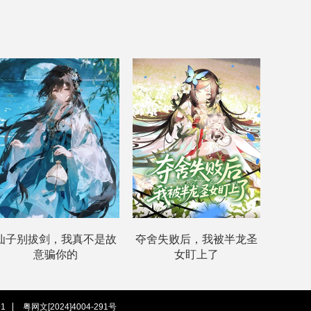
仙子别拔剑，我真不是故
夺舍失败后，我被半龙圣
意骗你的
女盯上了
1
粤网文[2024]4004-291号