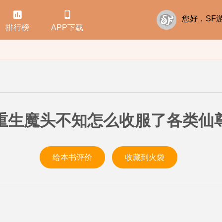


您好，S
排行榜
APP下载
重生魔头不知怎么收服了各类仙
给本书评价
收藏到火袋