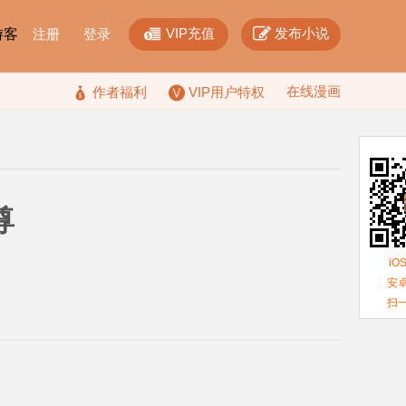


VIP充值
发布小说
F游客
注册
登录
在线漫画

作者福利
VIP用户特权
尊
iO
安卓
扫