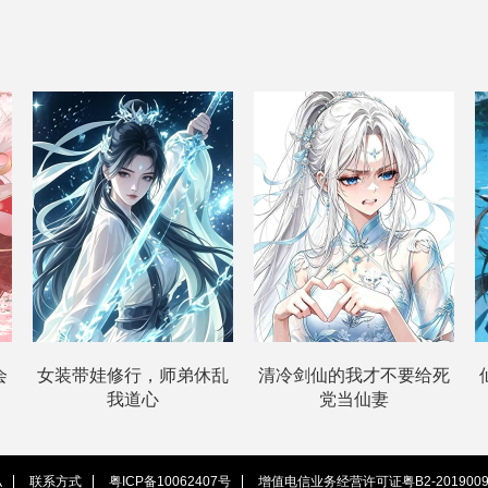
会
女装带娃修行，师弟休乱
清冷剑仙的我才不要给死
我道心
党当仙妻
私
联系方式
粤ICP备10062407号
增值电信业务经营许可证粤B2-2019009