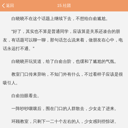
返回
15.社团
白晓晓不在这个话题上继续下去，不想给白俞尴尬。
“好了，其实也不算是普通同学，应该算是关系还凑合的朋
友，有话题可以聊一聊，那句话怎么说来着，做朋友在心中，电
话永远打不通。”
白晓晓开玩笑道，给了白俞台阶，也缓和了尴尬的气氛。
教室门口传来异响，不知门外有什么，不过看样子应该是很
吸引人。
白俞抬眼看去。
一阵吵吵嚷嚷后，围在门口的人群散去，少女走了进来。
环顾教室，只剩下一二十个左右的人，少女感到些惊讶。