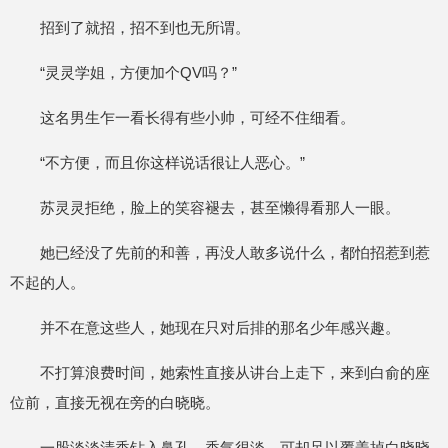
招到了就招，招不到也无所谓。
“灵灵学姐，方便加个QV吗？”
这名男生乍一看长得有些小帅，可经不住细看。
“不方便，而且你这样说话很让人恶心。”
苏灵灵拒绝，脸上的笑容褪去，甚至懒得看那人一眼。
她已经没了先前的和善，再没人敢多说什么，都怕招惹到惹
不起的人。
并不在意这些人，她现在只对后排的那名少年感兴趣。
不打算浪费时间，她索性直接从讲台上走下，来到白俞的座
位前，直接无视在旁的白晓晓。
一股淡淡清香钻入鼻孔，香气很淡，可却足以覆盖掉白晓晓