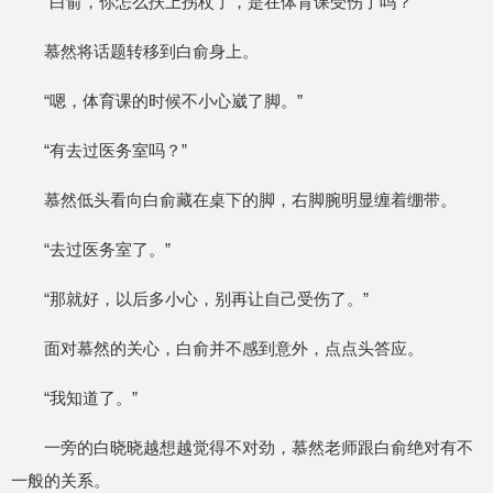
“白俞，你怎么扶上拐杖了，是在体育课受伤了吗？”
慕然将话题转移到白俞身上。
“嗯，体育课的时候不小心崴了脚。”
“有去过医务室吗？”
慕然低头看向白俞藏在桌下的脚，右脚腕明显缠着绷带。
“去过医务室了。”
“那就好，以后多小心，别再让自己受伤了。”
面对慕然的关心，白俞并不感到意外，点点头答应。
“我知道了。”
一旁的白晓晓越想越觉得不对劲，慕然老师跟白俞绝对有不
一般的关系。