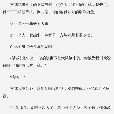
方纯也将刚才的不快忘去，点点头，“你们的手机，我包了。
我等下下单新手机。到时候，你们给我好好的刷刷流量。”
这可是关乎积分的大事。
多一个人，就能多一点积分，方纯对此非常激动。
白枫的鬼点子是真的多啊。
橘猫站出来说，“你的钱也不是大风刮来的。你以为我们就没
钱啊！我们自己买手机。”
“噢哟~~”
方纯大感意外。没想到啊没想到，橘猫丧彪，竟然藏了私房
钱。
“那是那是。别瞧不起人了。星币可比人类世界的钱，值钱多