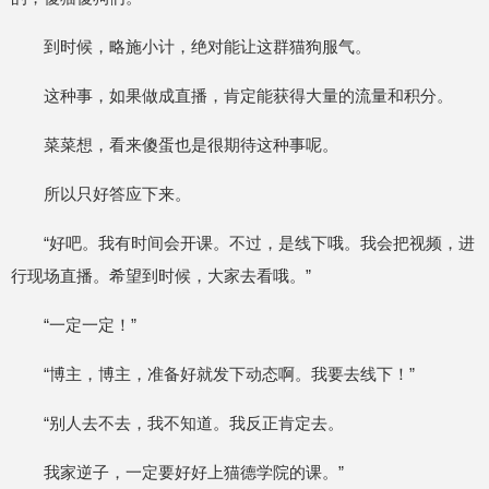
到时候，略施小计，绝对能让这群猫狗服气。
这种事，如果做成直播，肯定能获得大量的流量和积分。
菜菜想，看来傻蛋也是很期待这种事呢。
所以只好答应下来。
“好吧。我有时间会开课。不过，是线下哦。我会把视频，进
行现场直播。希望到时候，大家去看哦。”
“一定一定！”
“博主，博主，准备好就发下动态啊。我要去线下！”
“别人去不去，我不知道。我反正肯定去。
我家逆子，一定要好好上猫德学院的课。”