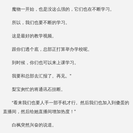
魔物一开始，也是没这么强的，它们也在不断学习。
所以，我们也要不断的学习。
这是最好的教学视频。
跟你们透个底，总部正打算举办学校呢。
到时候，你们也可以来上课学习。
我要和总部去汇报了。再见。”
梨宝匆忙的将通讯石挂断。
“看来我们也要人手一部手机才行。然后我们也加入到傻蛋的
直播间，然后给她直播间增加热度！”
白枫突然兴奋的说道。