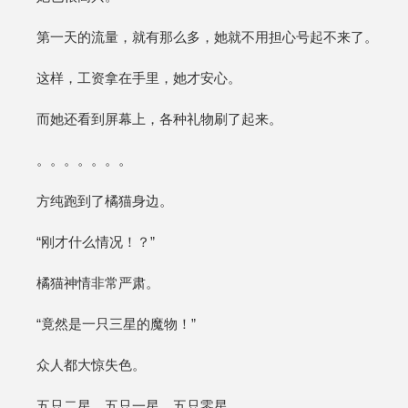
第一天的流量，就有那么多，她就不用担心号起不来了。
这样，工资拿在手里，她才安心。
而她还看到屏幕上，各种礼物刷了起来。
。。。。。。。
方纯跑到了橘猫身边。
“刚才什么情况！？”
橘猫神情非常严肃。
“竟然是一只三星的魔物！”
众人都大惊失色。
五只二星，五只一星，五只零星。