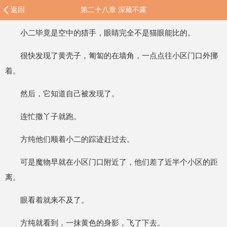
返回
第二十八章 深藏不露
小二毕竟是空中的猎手，眼睛完全不是猫眼能比的。
很快发现了黄壳子，匍匐的在墙角，一点点往小区门口外挪
着。
然后，它知道自己被发现了。
连忙撒丫子就跑。
方纯他们顺着小二的踪迹赶过去。
可是魔物早就在小区门口附近了，他们差了近半个小区的距
离。
眼看着就来不及了。
方纯就看到，一抹黄色的身影，飞了下去。