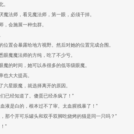
北。
厌魔法师，看见魔法师，第一眼，必须干掉。
师，会施展一种虫群。
。
的位置会暴露给地方视野。然后对她的位置完成合围。
悉眼魔魔法师的方纯，吃了不少亏。
眼魔的时间，她可以杀很多的低等级眼魔。
率也大大提高。
了六星眼魔，就选择离开的原因。
我们已经知道了。傻蛋已经杀疯了！”
的血液是白的，根本过不了审。太血腥残暴了！”
里，那个开可乐罐头和双手双脚吃烧烤的猫是同一只吗？”
！”