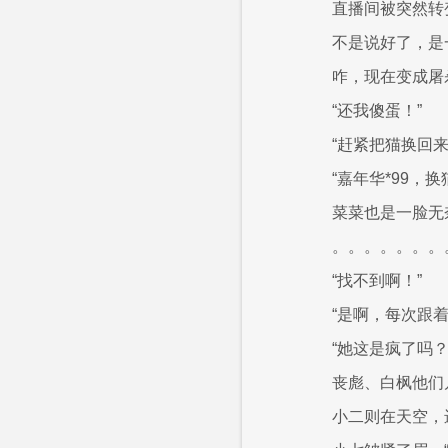
直播间被突然转
不是说好了，是
咋，现在变成屠
“还我傻蛋！”
“赶紧把猫换回来
“嘉年华*99，
菜菜也是一脸无
。。。。。。。
“找不到啊！”
“是啊，每次跟
“她这是疯了吗
丧彪、白枫他们
小二则在天空，