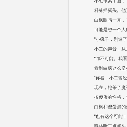
小七皱紧了眉，
科林摇摇头。他
白枫眼睛一亮，
可能是想一个人
“小疯子，别逗了
小二的声音，从
“咋不可能。我看
看到白枫这么坚
“你看，小二曾
现在，她杀了魔
按傻蛋的性格，
白枫和傻蛋混的
“也有这个可能！
科林听了点点头