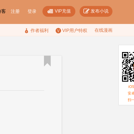


VIP充值
发布小说
F游客
注册
登录
在线漫画

作者福利
VIP用户特权

iO
安卓
扫