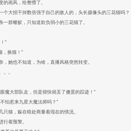
变的画风，给整懵了。
一个大招干掉数倍强于自己的敌人的，头长摄像头的三花猫吗？
杀一群蝼蚁，只知道欺负弱小的三花猫了。
！”
换猫，换猫！”
奈，她也不知道，为啥，直播风格突然转变。
。。。
着眼魔大部队走，但是很快就丢了傻蛋的踪迹！”
？不怕惹来九星大魔法师吗？”
几只猫，躲在暗处商量着现在的情况。
进行着预警。