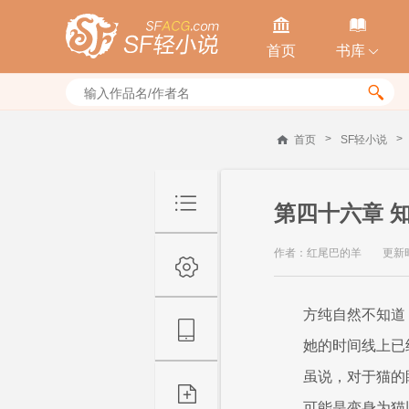


首页
书库


>
>
首页
SF轻小说
第四十六章 
作者：红尾巴的羊
更新时间
方纯自然不知道
她的时间线上已
虽说，对于猫的
可能是变身为猫