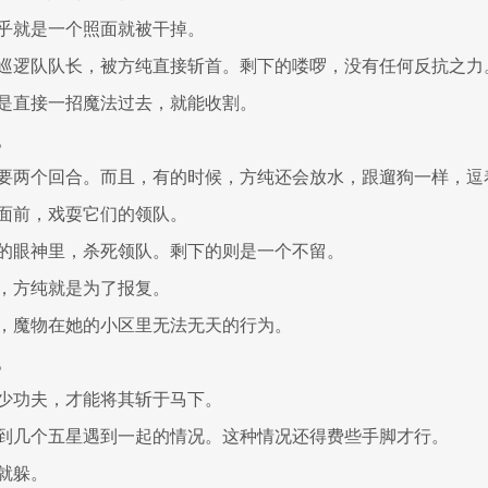
乎就是一个照面就被干掉。
巡逻队队长，被方纯直接斩首。剩下的喽啰，没有任何反抗之力
是直接一招魔法过去，就能收割。
。
要两个回合。而且，有的时候，方纯还会放水，跟遛狗一样，逗
面前，戏耍它们的领队。
的眼神里，杀死领队。剩下的则是一个不留。
，方纯就是为了报复。
，魔物在她的小区里无法无天的行为。
。
少功夫，才能将其斩于马下。
到几个五星遇到一起的情况。这种情况还得费些手脚才行。
就躲。