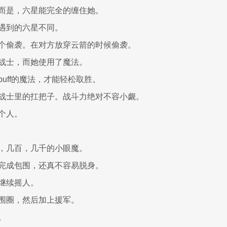
而是，六星能完全的缠住她。
遇到的六星不同。
个偷袭。在对方放穿云箭的时候偷袭。
战士，而她使用了魔法。
uff的魔法，才能轻松取胜。
战士里的扛把子。战斗力绝对不容小觑。
个人。
，几百，几千的小眼魔。
完成包围，还真不容易脱身。
继续摇人。
围圈，然后加上援军。
。