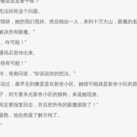
“傻蛋这是要干啥？”
无法回答这个问题。
“我猜，她把我们甩掉。然后独自一人，来到十万大山，眼魔的
解决所有眼魔。”
。咋可能！”
通讯石里传出来。
很有可能！”
持，丧彪问道，“你说说你的想法。”
经说过，最早见到傻蛋是在新舍小区。她很可能就是新舍小区的
子，对方要杀光新舍小区的猫狗，来逼她现身。
肯定要报复回去，并且把所有的眼魔拔除了！”
最熟，他自然最了解方纯了。
”
。