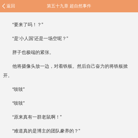
返回
第五十九章 超自然事件
“要来了吗！？”
“是‘小人国’还是一场空呢？”
胖子也极端的紧张。
他将摄像头放一边，对着铁板。然后自己奋力的将铁板掀
开。
“吱吱”
“吱吱”
“原来真有一群老鼠啊！”
“难道真的是博主的团队豢养的？”