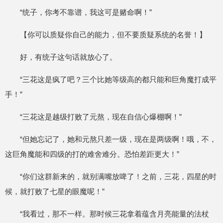
“统子，你考不靠谱，我这可是赌命啊！”
【你可以质疑你自己的能力，但不要质疑系统的名誉！】
好，有统子这句话就放心了。
“三花这是疯了吧？三个比她等级高的都只能和巨角魔打成平
手！”
“三花这是越级打败了元熬，现在自信心爆棚啊！”
“但她忘记了，她和元熬只差一级，现在是两级啊！哦，不，
这巨角魔能和四级的打的难舍难分。恐怕差距更大！”
“你们这群新来的，就别满嘴放啤了！之前，三花，四星的时
候，就打败了七星的眼魔呢！”
“我看过，那不一样。那时候三花拿着蕴含月亮能量的法杖