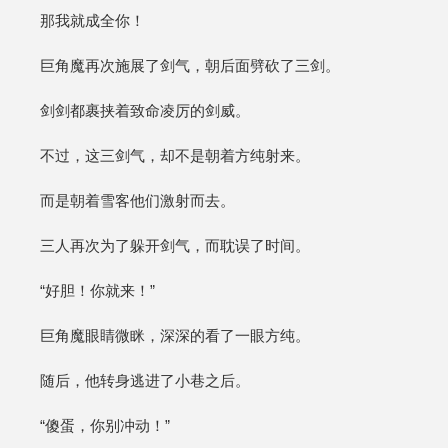
那我就成全你！
巨角魔再次施展了剑气，朝后面劈砍了三剑。
剑剑都裹挟着致命凌厉的剑威。
不过，这三剑气，却不是朝着方纯射来。
而是朝着雪客他们激射而去。
三人再次为了躲开剑气，而耽误了时间。
“好胆！你就来！”
巨角魔眼睛微眯，深深的看了一眼方纯。
随后，他转身逃进了小巷之后。
“傻蛋，你别冲动！”