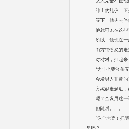
女人完全不被他
绅士的礼仪，正
等下，他失去伴
他就可以在这些
所以，他现在一
而方纯愤怒的走
对对对，打起来
“为什么要滥杀
金发男人非常的
方纯越走越近，
嗯？金发男这一
但随后。。。
“你个老登！把
星吗？