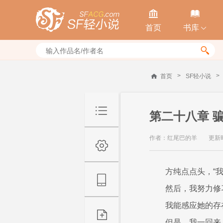


首页
书库


>
>
首页
SF轻小说
第二十八章 
作者：红尾巴的羊
更新时间
方纯点点头，“
然后，我努力修
我能感应她的存
但是，我一回来