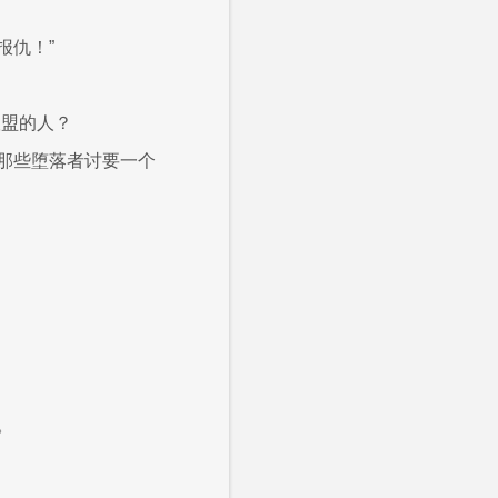
报仇！”
联盟的人？
那些堕落者讨要一个
。