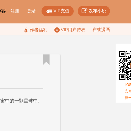


VIP充值
发布小说
F游客
注册
登录
在线漫画

作者福利
VIP用户特权

iO
安卓
扫
宇宙中的一颗星球中。