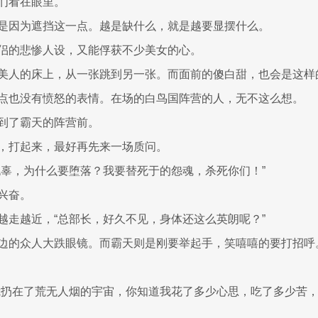
们看在眼里。
是因为遮挡这一点。越是缺什么，就是越要显摆什么。
侣的悲惨人设，又能俘获不少美女的心。
美人的床上，从一张跳到另一张。而面前的傻白甜，也会是这样
点也没有愤怒的表情。在场的白鸟国阵营的人，无不这么想。
到了霸天的阵营前。
，打起来，最好再先来一场质问。
无辜，为什么要堕落？我要替死于的怨魂，杀死你们！”
兴奋。
越走越近，“总部长，好久不见，身体还这么英朗呢？”
边的众人大跌眼镜。而霸天则是刚要举起手，笑嘻嘻的要打招呼
我扔在了荒无人烟的宇宙，你知道我花了多少心思，吃了多少苦