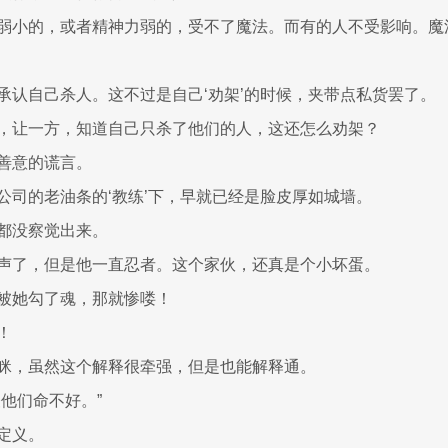
弱小的，或者精神力弱的，受不了魔法。而有的人不受影响。魔
承认自己杀人。这不过是自己‘劝架’的时候，夹带点私货罢了。
，让一方，知道自己只杀了他们的人，这还怎么劝架？
善意的谎言。
公司的老油条的‘教练’下，早就已经是脸皮厚如城墙。
都没察觉出来。
声了，但是他一直忍者。这个家伙，还真是个小坏蛋。
被她勾了魂，那就惨喽！
！
眯，虽然这个解释很牵强，但是也能解释通。
怪他们命不好。”
定义。