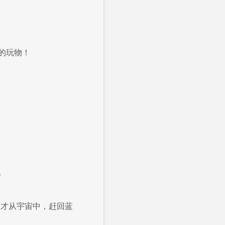
的玩物！
。
，才从宇宙中，赶回蓝