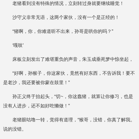
老猪看到没有特殊的情况，立刻转过身就要继续睡觉！
沙守义非常无语，这两个家伙，没有一个是正经的！
“猪啊，你，你难道听不出来，孙哥是哄你的吗？”
‘嘎吱’
床板立刻发出了难堪重负的声音，朱玉成垂死梦中惊坐起，
“好啊，孙猴子，你这家伙，竟然有好东西，不告诉我！要不
是老沙，我还要被你蒙在鼓里！”
孙正义终于抬起头，“切~，你这蠢猪，就算让你修习，也是
没有人进步，还不如好吃懒做！”
老猪眼咕噜一转，觉得有道理，“猴哥，没错，你真了解我。
说的没错。