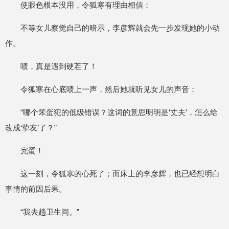
使眼色根本没用，令狐寒有理由相信：
不等女儿察觉自己的暗示，李彦辉就会先一步发现她的小动
作。
啧，真是遇到硬茬了！
令狐寒在心底啧上一声，然后她就听见女儿的声音：
“哪个笨蛋犯的低级错误？这词的意思明明是‘丈夫’，怎么给
改成‘挚友’了？”
完蛋！
这一刻，令狐寒的心死了；而床上的李彦辉，也已经想明白
事情的前因后果。
“我去趟卫生间。”