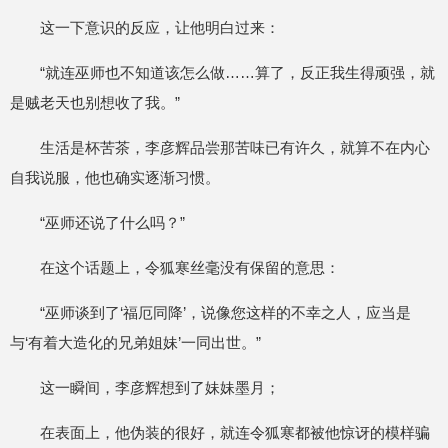
这一下意识的反应，让他明白过来：
“就连巫师也不知道该怎么做……算了，反正我生得顽强，就
是贼老天也别想收了我。”
生活是杯苦茶，李彦辉品尝那苦味已有许久，就算不在内心
自我说服，他也确实逐渐习惯。
“巫师还说了什么吗？”
在这个话题上，令狐寒丝毫没有保留的意思：
“巫师谈到了‘福厄同降’，说像您这样的不幸之人，应当是
与‘有着大造化的兄弟姐妹’一同出世。”
这一瞬间，李彦辉想到了妹妹墨月；
在表面上，他伪装的很好，就连令狐寒都被他惊讶的模样骗