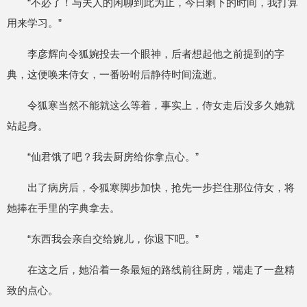
“不必了！与夫人的闲聊到此为止，今日剩下的时间，我打算
用来学习。”
李彦辉向令狐婉投去一个眼神，后者想起他之前提到的字
典，这便唤来侍女，一番吩咐后静待时间流逝。
令狐寒当然不能就这么等着，事实上，侍女走后没多久她就
站起身。
“仙君饿了吧？我去厨房给你拿点心。”
出了病房后，令狐寒脚步加快，抢先一步拦住那位侍女，将
她捧在手里的字典拿去。
“东西我会亲自交给婉儿，你退下吧。”
在这之后，她沿着一条最短的路线前往厨房，端走了一盘精
致的点心。