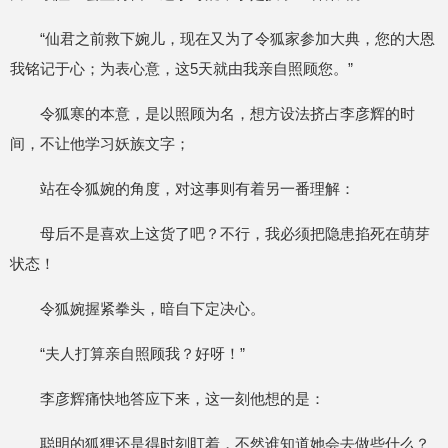
“仙君之前救下婉儿，现在又为了令狐家参加大典，您的大恩
我铭记于心；为表心意，这5天就由我亲自照顾您。”
令狐寒的本意，是以照顾为名，想方设法挤占李彦辉的时
间，不让他学习妖族文字；
站在令狐婉的角度，对这事则有着另一番理解：
母后不是喜欢上这货了吧？不行，我必须把隐患掐死在萌芽
状态！
令狐婉握紧拳头，暗自下定决心。
“夫人打算亲自照顾我？好呀！”
李彦辉痛快地答应下来，这一刻他想的是：
聪明的狐狸还是得时刻盯着，不然谁知道她会去做些什么？