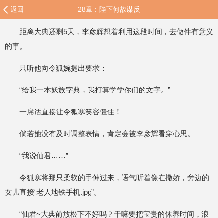
返回
28章：陛下何故谋反
距离大典还剩5天，李彦辉想着利用这段时间，去做件有意义
的事。
只听他向令狐婉提出要求：
“给我一本妖族字典，我打算学学你们的文字。”
一席话直接让令狐寒笑容僵住！
倘若她没有及时调整表情，肯定会被李彦辉看穿心思。
“我说仙君……”
令狐寒将那只柔软的手伸过来，语气听着像在撒娇，旁边的
女儿直接“老人地铁手机.jpg”。
“仙君~大典前放松下不好吗？干嘛要把宝贵的休养时间，浪