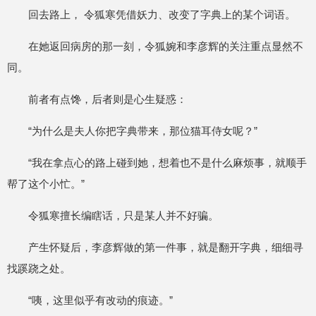
回去路上， 令狐寒凭借妖力、改变了字典上的某个词语。
在她返回病房的那一刻，令狐婉和李彦辉的关注重点显然不
同。
前者有点馋，后者则是心生疑惑：
“为什么是夫人你把字典带来，那位猫耳侍女呢？”
“我在拿点心的路上碰到她，想着也不是什么麻烦事，就顺手
帮了这个小忙。”
令狐寒擅长编瞎话，只是某人并不好骗。
产生怀疑后，李彦辉做的第一件事，就是翻开字典，细细寻
找蹊跷之处。
“咦，这里似乎有改动的痕迹。”