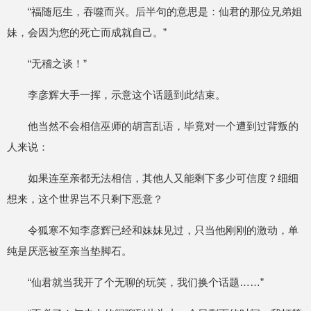
“福随厄生，吞噬而兴。后半句的意思是：仙君的那位兄弟姐
妹，会因为您的死亡而成就自己。”
“无稽之谈！”
李彦辉大手一挥，示意这个话题到此结束。
他当然不会相信巫师的胡言乱语，毕竟对一个遭到过背叛的
人来说：
如果连至亲都无法相信，其他人又能剩下多少可信度？细细
想来，这个世界岂不只剩下恶意？
令狐寒不知李彦辉已经和妹妹见过，只当他刚刚的激动，单
纯是厌恶被至亲当垫脚石。
“仙君就当我开了个无聊的玩笑，我们换个话题……”