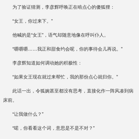
为了验证猜测，李彦辉呼唤正在啃点心的傻狐狸：
“女王，你过来下。”
他喊的是“女王”，语气却随意地像在呼叫仆人。
“嚼嚼嚼……我正和甜食约会呢，你的事待会儿再说。”
李彦辉知道如何调动她的积极性：
“如果女王现在就过来帮忙，我的那份点心就归你。”
此话一出，令狐婉甚至都没有思考，直接化作一阵风凑到病
床前。
“让我做什么？”
“喏，你看看这个词，意思是不是不对？”