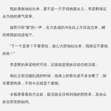
熊妖勇敢地站出来，要不是一只手得抱着女儿，李彦辉保证
会为他的勇气鼓掌。
旋即只听“轰”的一声，念力造成的冲击自上方压迫过来，瞬
间将熊妖拍进地下。
“下一个是谁？不要害怕，放心大胆地站出来，我保证不要他
的命！”
李彦辉的承诺绝对可信，证据就是熊妖目前仍然活着；
相比之前活蹦乱跳的时候，他身上的骨头差不多全断了，除
非重塑肉身，不然今后就是个废物。
令狐寒看着前方众妖，眼见除去没有到场的荆世承，其余众
妖全部安静如鸡。