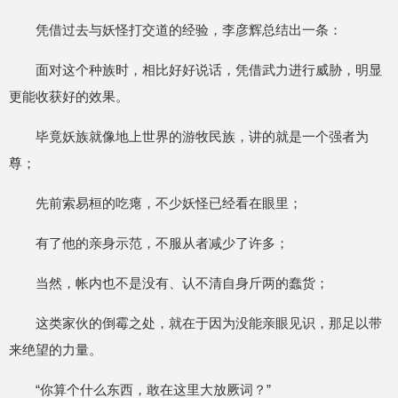
凭借过去与妖怪打交道的经验，李彦辉总结出一条：
面对这个种族时，相比好好说话，凭借武力进行威胁，明显
更能收获好的效果。
毕竟妖族就像地上世界的游牧民族，讲的就是一个强者为
尊；
先前索易桓的吃瘪，不少妖怪已经看在眼里；
有了他的亲身示范，不服从者减少了许多；
当然，帐内也不是没有、认不清自身斤两的蠢货；
这类家伙的倒霉之处，就在于因为没能亲眼见识，那足以带
来绝望的力量。
“你算个什么东西，敢在这里大放厥词？”