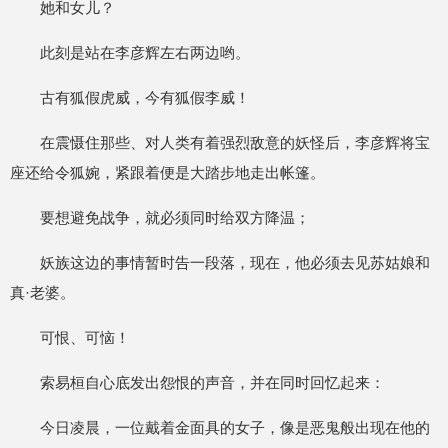
她和女儿？
此刻是站在李彦辉左右两边哟。
古有狐假虎威，今有狐假李威！
在震慑住那些、对人类有着强烈敌意的妖怪后，李彦辉将宝
座还给令狐婉，紧跟着便是大踏步地走出帐篷。
要想避免战争，就必须同时给双方降温；
妖族这边的事情暂时告一段落，现在，他必须去见苏姑娘和
真·老婆。
可恨、可恼！
索易桓自心底发出怨恨的声音，并在同时回忆起来：
今日凌晨，一位戴着金面具的女子，像是恶鬼般出现在他的