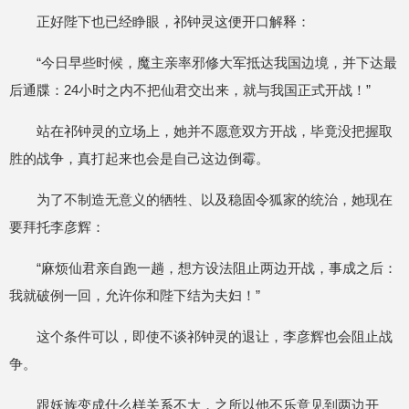
正好陛下也已经睁眼，祁钟灵这便开口解释：
“今日早些时候，魔主亲率邪修大军抵达我国边境，并下达最
后通牒：24小时之内不把仙君交出来，就与我国正式开战！”
站在祁钟灵的立场上，她并不愿意双方开战，毕竟没把握取
胜的战争，真打起来也会是自己这边倒霉。
为了不制造无意义的牺牲、以及稳固令狐家的统治，她现在
要拜托李彦辉：
“麻烦仙君亲自跑一趟，想方设法阻止两边开战，事成之后：
我就破例一回，允许你和陛下结为夫妇！”
这个条件可以，即使不谈祁钟灵的退让，李彦辉也会阻止战
争。
跟妖族变成什么样关系不大，之所以他不乐意见到两边开