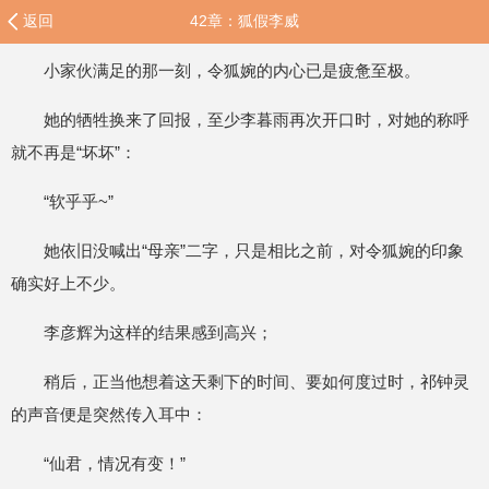
返回
42章：狐假李威
小家伙满足的那一刻，令狐婉的内心已是疲惫至极。
她的牺牲换来了回报，至少李暮雨再次开口时，对她的称呼
就不再是“坏坏”：
“软乎乎~”
她依旧没喊出“母亲”二字，只是相比之前，对令狐婉的印象
确实好上不少。
李彦辉为这样的结果感到高兴；
稍后，正当他想着这天剩下的时间、要如何度过时，祁钟灵
的声音便是突然传入耳中：
“仙君，情况有变！”