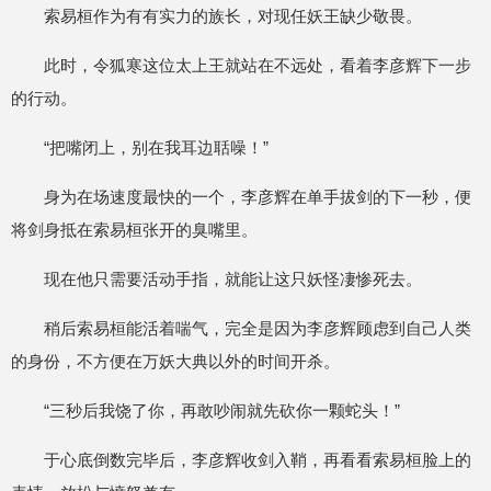
索易桓作为有有实力的族长，对现任妖王缺少敬畏。
此时，令狐寒这位太上王就站在不远处，看着李彦辉下一步
的行动。
“把嘴闭上，别在我耳边聒噪！”
身为在场速度最快的一个，李彦辉在单手拔剑的下一秒，便
将剑身抵在索易桓张开的臭嘴里。
现在他只需要活动手指，就能让这只妖怪凄惨死去。
稍后索易桓能活着喘气，完全是因为李彦辉顾虑到自己人类
的身份，不方便在万妖大典以外的时间开杀。
“三秒后我饶了你，再敢吵闹就先砍你一颗蛇头！”
于心底倒数完毕后，李彦辉收剑入鞘，再看看索易桓脸上的