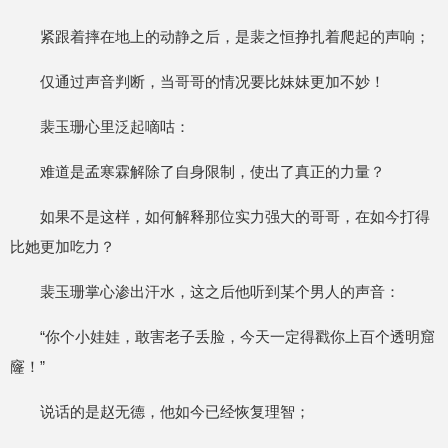
紧跟着摔在地上的动静之后，是裴之恒挣扎着爬起的声响；
仅通过声音判断，当哥哥的情况要比妹妹更加不妙！
裴玉珊心里泛起嘀咕：
难道是孟寒霖解除了自身限制，使出了真正的力量？
如果不是这样，如何解释那位实力强大的哥哥，在如今打得
比她更加吃力？
裴玉珊掌心渗出汗水，这之后他听到某个男人的声音：
“你个小娃娃，敢害老子丢脸，今天一定得戳你上百个透明窟
窿！”
说话的是赵无德，他如今已经恢复理智；