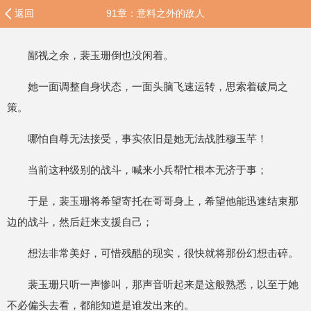
返回
91章：意料之外的敌人
鄙视之余，裴玉珊倒也没闲着。
她一面调整自身状态，一面头脑飞速运转，思索着破局之
策。
哪怕自尊无法接受，事实依旧是她无法战胜穆玉芊！
当前这种级别的战斗，喊来小兵帮忙根本无济于事；
于是，裴玉珊将希望寄托在哥哥身上，希望他能迅速结束那
边的战斗，然后赶来支援自己；
想法非常美好，可惜残酷的现实，很快就将那份幻想击碎。
裴玉珊只听一声惨叫，那声音听起来是这般熟悉，以至于她
不必偏头去看，都能知道是谁发出来的。