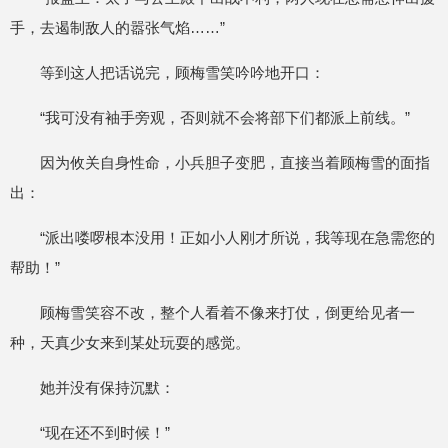
手，去遏制敌人的嚣张气焰……”
等到这人把话说完，顾梅雪笑吟吟地开口：
“我可没有袖手旁观，否则就不会将部下们都派上前线。”
因为攸关自身性命，小兵胆子变肥，直接当着顾梅雪的面指
出：
“派出喽啰根本没用！正如小人刚才所说，我等现在急需您的
帮助！”
顾梅雪笑容不改，整个人看着不像来打仗，倒更给见者一
种，天真少女来到某处玩耍的感觉。
她并没有保持沉默：
“现在还不到时候！”