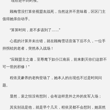
“现在还不到时候。”
顾梅雪没打算坐视盟友战死，当然这并不意味着，区区门主
值得她亲自动手。
“算算时间，差不多该到了……”
心底的计算并未出错，就在顾梅雪话音落下后不久，一位手
持拐杖的老者，突然杀入战场！
“应顾盟主之邀，至尊麾下奴仆江南辰，前来剿灭你们这群不
可一世的邪修！”
程依灵豢养的老狗登场了，她本人的出现也不过是时间问
题。
显然，裴之恒没有想到，会有这样意外之外的友军入场；
其实别说是他，就是早个几天，程依灵都不会想到，她居然