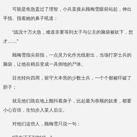
可能是焦急盖过了理智，小兵直接从顾梅雪眼前站起，伸出
手指、指着她的鼻子吼道：
“战况十万火急，难道非要等到太子与公主的脑袋被砍下，您
才……”
顾梅雪指尖前指，一点灵力化作光线射出，当场打穿士兵的
脑袋，让他在稍后变成一具倒地的尸体。
目光转向四周，留守大本营的少数士兵，一个个都被吓破了
胆子；
就见他们跪在地上颤抖着身子，比起最为恭顺的奴隶，都要
小心百倍，生怕步入某人后尘。
对他们这些人，顾梅雪只说一句：