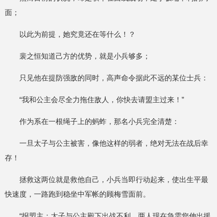
面；
以此为前提，她究竟还在等什么！？
裴之恒知道己方的优势，就是小兵够多；
只见他在提防强敌的同时，高声命令据此不远的某位士兵：
“我和公主会尽全力拖住敌人，你快去请盟主过来！”
作为系在一根绳子上的蚂蚱，那名小兵完全清楚：
一旦太子与公主被害，像他这样的弱者，绝对无法在战后幸
存！
拯救这两位就是救他自己，小兵当即行动起来，使出生平最
快速度，一路跑到稳坐中军帐的顾梅雪面前。
“报盟主：太子与公主殿下出战不利，两人现在急需您伸出援