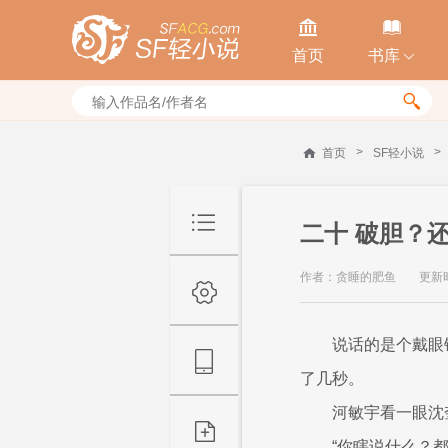


首页
书库


>
>
首页
SF轻小说
二十 破胆？
作者：贪睡的肥鱼
更新时间
说话的是个戴眼
了几秒。
河敏宇看一眼沈
“你瞎说什么？