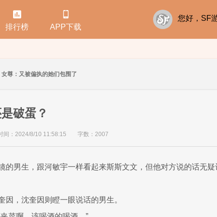


您好，S
排行榜
APP下载
女尊：又被偏执的她们包围了
还是破蛋？
：2024/8/10 11:58:15
字数：2007
镜的男生，跟河敏宇一样看起来斯斯文文，但他对方说的话无疑
奎因，沈奎因则瞪一眼说话的男生。
都夹菜啊，该喝酒的喝酒。”