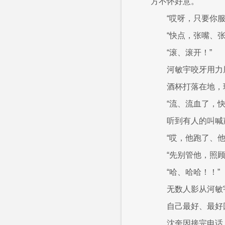
方不怀好意。
“哎呀，只要你
“快点，张嘴、
“滚、滚开！”
河敏宇咬牙用力
酒杯打落在地，
“流、流血了，快
听到有人的叫喊
“哎，他跑了、他跑
“先别管他，照顾
“哈、哈哈！！”
无数人影从河敏
自己最好、最好
沈奎因接完电话