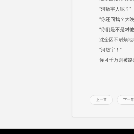
“河敏宇人呢？”
“你还问我？大
“你们是不是对
沈奎因不耐烦地
“河敏宇！”
你可千万别被路
上一章
下一章