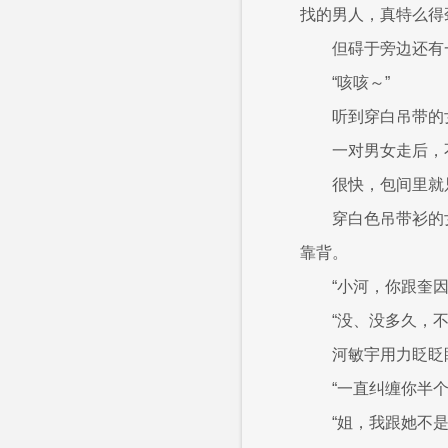
找的男人，真特么得
但碍于旁边还有
“咳咳～”
听到穿白吊带的
一对男女走后，
很快，包间里就
穿白色吊带衫的
靠背。
“小河，你跟奎
“没、没多久，
河敏宇用力眨眨
“一直纠缠你半
“姐，我跟她不