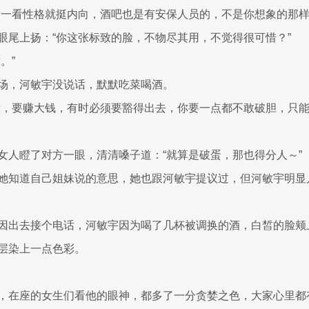
友一看性格就挺内向，酒吧也是有安保人员的，不是你想象的那样
眼尾上扬：“你这张标致的脸，不物尽其用，不觉得很可惜？”
。”
场，河敏宇没说话，默默吃菜喝酒。
求，要赚大钱，有时必须要豁得出去，你要一点都不敢破胆，只能
女人瞪了对方一眼，清清嗓子道：“就算是破蛋，那也得分人～”
她知道自己姐妹说的意思，她也跟河敏宇提议过，但河敏宇明显
因出去接个电话，河敏宇因为喝了几杯被调换的酒，白皙的脸颊
层染上一点色彩。
，在座的女生们看他的眼神，都多了一分贪婪之色，大家心里都