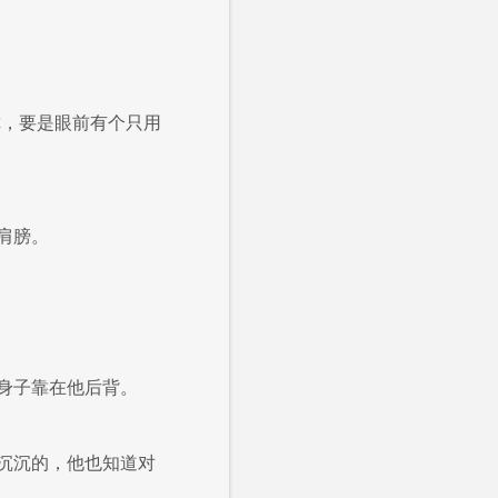
你，要是眼前有个只用
肩膀。
身子靠在他后背。
沉沉的，他也知道对