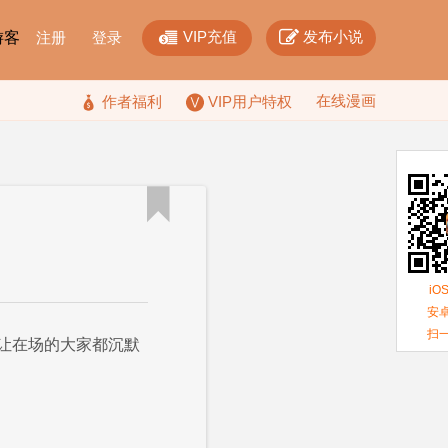


VIP充值
发布小说
F游客
注册
登录
在线漫画

作者福利
VIP用户特权

iO
安卓
扫
让在场的大家都沉默