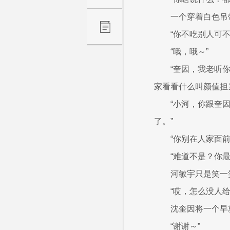
一个穿着白色吊
“你不吃别人可不
“哦，哦～”
“奎因，我老听
家看看什么叫颜值担
“小河，你跟奎
了。”
“你别在人家面
“难道不是？你
河敏宇只是笑一
“哎，怎么没人
沈奎因将一个早
“谢谢～”