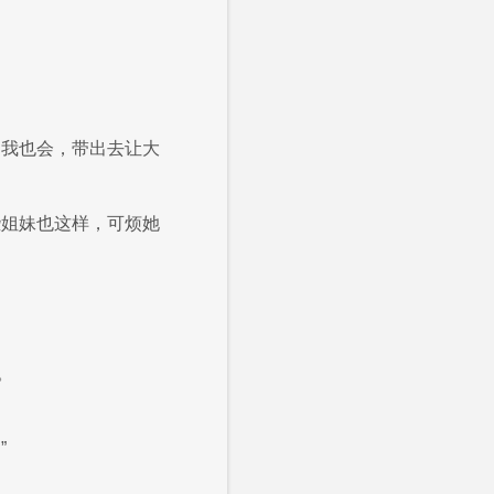
是我也会，带出去让大
些姐妹也这样，可烦她
。
”