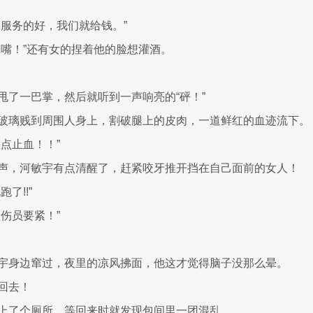
服服务的好，我们就给钱。”
张嘴！”还有女的捏着他的脸想灌酒。
甩了一巴掌，然后就听到一声响亮的“砰！”
玻璃贱到周围人身上，割破腿上的皮肉，一道鲜红的血迹流下。
点止血！！”
声，河敏宇有点清醒了，赶紧咬牙推开挡在自己面前的女人！
了!!”
伤员要紧！”
宇身边窜过，夜里的凉风拂面，他这才觉得脑子没那么晕。
回去！
上了个厕所，等回来时就发现包间里一团混乱。