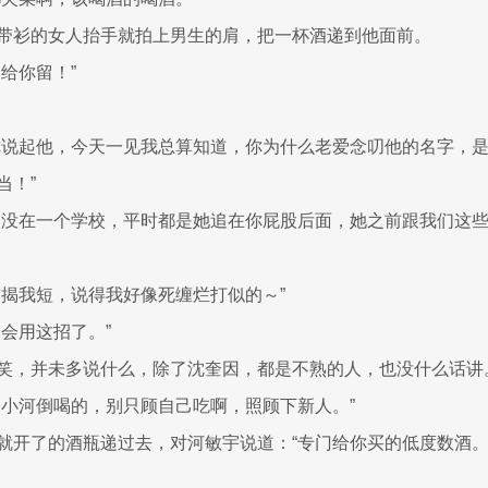
带衫的女人抬手就拍上男生的肩，把一杯酒递到他面前。
给你留！”
你说起他，今天一见我总算知道，你为什么老爱念叨他的名字，
当！”
因没在一个学校，平时都是她追在你屁股后面，她之前跟我们这
前揭我短，说得我好像死缠烂打似的～”
最会用这招了。”
笑，并未多说什么，除了沈奎因，都是不熟的人，也没什么话讲
给小河倒喝的，别只顾自己吃啊，照顾下新人。”
就开了的酒瓶递过去，对河敏宇说道：“专门给你买的低度数酒。