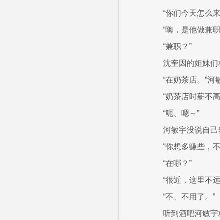
“你们今天怎么
“嗨，是他做兼
“兼职？”
沈奎因的姐妹们
“在奶茶店。”河
“奶茶店时薪不
“呃、嗯～”
河敏宇没说自己
“你想多赚些，
“在哪？”
“很近，这里不
“不、不用了。”
听到酒吧河敏宇