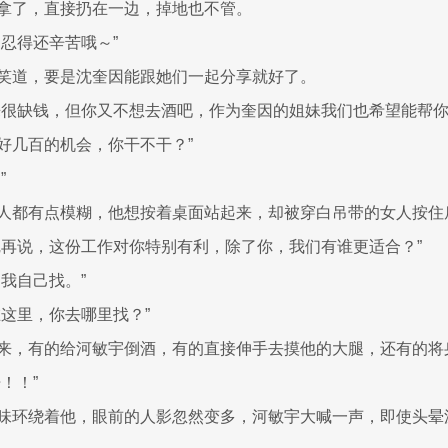
拿了，直接扔在一边，掉地也不管。
因忍得还辛苦哦～”
笑道，要是沈奎因能跟她们一起分享就好了。
来很缺钱，但你又不想去酒吧，作为奎因的姐妹我们也希望能帮
好几百的机会，你干不干？”
”
人都有点模糊，他想按着桌面站起来，却被穿白吊带的女人按住
完再说，这份工作对你特别有利，除了你，我们有谁更适合？”
我自己找。”
在这里，你去哪里找？”
来，有的给河敏宇倒酒，有的直接伸手去摸他的大腿，还有的将
！！”
味环绕着他，眼前的人影忽然变多，河敏宇大喊一声，即使头晕