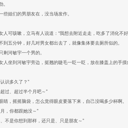
劲。
一些姐们的男朋友在，没当场发作。
女人可咳嗽，立马有人说道：“我想去附近走走，吃多了消化不好
不到五分钟，好几对男女都出去了，就像集体要去厕所似的。
只剩河敏宇一个男的。
女人坐到河敏宇旁边，挺翘的睫毛一眨一眨，放在膝盖上的手摸
因认识多久了？”
不超过、超过半个月吧～”
眼睛，摇摇脑袋，怎么觉得眼皮要落下来，自己没喝多少杯啊。
个月，你都跟她没～”
是、不是你想到那样，还只是、只是朋友～”