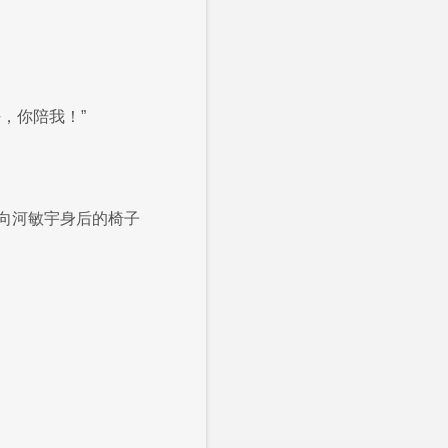
，你陪我！”
向河敏宇身后的椅子