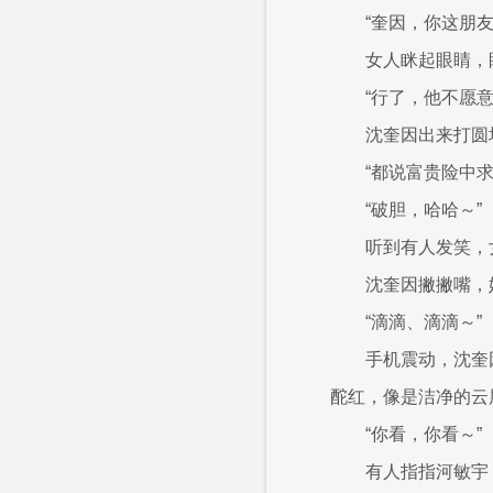
“奎因，你这朋
女人眯起眼睛，
“行了，他不愿意
沈奎因出来打圆
“都说富贵险中
“破胆，哈哈～”
听到有人发笑，
沈奎因撇撇嘴，
“滴滴、滴滴～”
手机震动，沈奎
酡红，像是洁净的云
“你看，你看～”
有人指指河敏宇