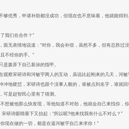
不够优秀，申请补助都没成功，但现在也不意味着，他就能得到
露了我们在合作？”
，面无表情地说道：“对你，我会补偿，虽然不多，但有总胜过没
而且不经你的手。”
只是拨弄下自己新涂的指甲。
在观察宋研诗和河敏宇两人的互动，虽说比起刚来的几天，河敏
冲冲地硬怼，宋研诗也跟个没事人般的，谁被点到名字，谁就回
，可是赵智民心里有了猜测。
是不想被他那么快发现，等他知道不对劲，他就会自己来找你，你
声，宋研诗眼睛垂下又抬起：“所以呢?他来找我有什么不对么？”
，你现在做的一切，都是在逼河敏宇自己来求你！”