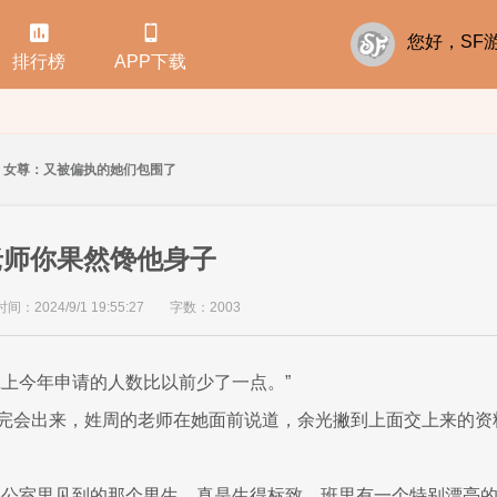


您好，S
排行榜
APP下载
女尊：又被偏执的她们包围了
老师你果然馋他身子
：2024/9/1 19:55:27
字数：2003
班上今年申请的人数比以前少了一点。”
完会出来，姓周的老师在她面前说道，余光撇到上面交上来的资
办公室里见到的那个男生，真是生得标致，班里有一个特别漂亮