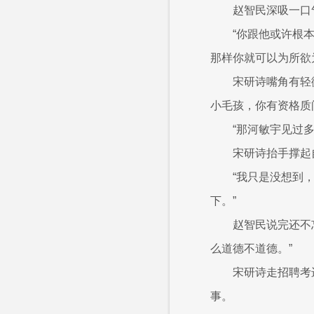
赵智民深吸一口
“你跟他或许根
那样你就可以为所欲
宋研诗嘴角有轻
小毛孩，你有资格质
“那河敏宇见过
宋研诗抬手撑起
“我只是没想到
下。”
赵智民说完还不
么道德不道德。”
宋研诗走招聘考
事。