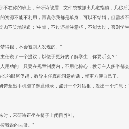
宇不在你的班上，宋研诗皱眉，文件袋被抓出几道指痕，几秒后
好的资源不能不利用，再说你我都是单身，可以不结婚，但需求不
笑肉不笑地说道：“中肯，不过还是注意些，不能太过，否则学
清楚得很，不会被别人发现的。”
导主任说了一个提议，以便于更好的了解学生，你要听么？”
的人用功的，只要在规章制度内，不用他操心，教导主人多半都会
诗狭长的眼尾促起，教导主任真能同意的话，就更方便自己了。
研诗拿出手机翻了翻通讯录，点开一个对话框，发出一个消息：
来时，宋研诗正坐在椅子上闭目养神。
，按我说的去做。”