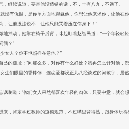
气，继续说道，要是他没猜错的话，不，十有八九，不远了。
本就没有仇恨，是你单方面地觊觎他，你想让他来求你，让他在
为，让他没法说不，让他只能哭着压在你身下！”
微地抽动，她靠在椅子后背，眯起盯着赵智民道：“一个年轻轻
问我？”
多少女人？你不也照样在意他？”
自己的侧脸：“问那么多，对你有什么好处？我再怎么针对他，都
，女生们眼里的香饽饽，连恋爱都没正儿八经谈过的河敏宇，居
忘讽刺道：“你们女人果然都喜欢年轻的肉体，只要中意，就会
进来，肯定学过教师的道德规范，不过嘴里背得熟，跟身体玩得