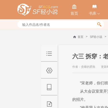


首页
书库


>
>
首页
SF轻小说
六三 拆穿：
作者：贪睡的肥鱼
更新时间
“宋老师，你们
从大会议室里开
的招片。
“他是我上次在