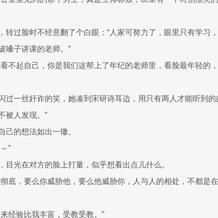
，转过脸时不经意翻了个白眼：“人家可努力了，眼里只有学习
破嗓子讲课的老师。”
没看不起自己，你是我们这帮上了年纪的老师里，看脸最年轻的
闪过一丝奸诈的笑，她凑到宋研诗耳边，用只有两人才能听到的
不被人发现。”
自己的想法如出一辙。
～”
，目光在对方的脸上打量，似乎想看出点儿什么。
做彻底，要么你威胁他，要么他威胁你，人与人的相处，不都是
起来经验比我丰富，受教受教。”