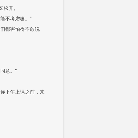
又松开。
能不考虑嘛。”
生们都害怕得不敢说
同意。”
“你下午上课之前，来