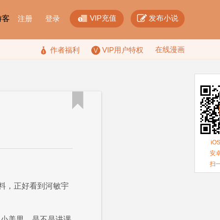


VIP充值
发布小说
F游客
注册
登录
在线漫画

作者福利
VIP用户特权

iO
安卓
扫
料，正好看到河敏宇
的小美男，是不是讲课