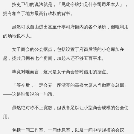
按吏卫们的说法就是，「见此令牌如见什亭司司丞本人」，
拥有相当于地方最高行政权的背书。
虽然可以自由进出甚至什亭司府衙内的各个场所，但唯利用
的场地也不大。
女子商会的公会据点，包括设置于府衙后院的小仓库加在一
起，拢共只拥有七个房间，加起来还不够五百平米。
毕竟对唯而言，这只是女子商会暂时借用的据点。
「等今后，一定会弄一座漂亮的高楼大厦来当做商会总部」
——这是唯常说的一句话。
虽然绝对称不上宽敞，但设备足以让小型商会规模的公会使
用。
包括一间工作室、一间休息室，以及一间中型规模的会议