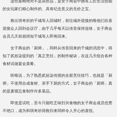
这些桌椅绝对不是高价品，是女子商会中拥有工匠生活技能
的女玩家们精心制作的、具有纪念意义的无价之宝。
救出琪奇祈的千城等人回城时，前往城外迎接的唯他们欣喜
迎接众人回到会议厅，由于几乎每天以传音保持连络，女子商会
会员几天前就得知千城等人即将回来。
女子商会的「厨师」，同样从传音回来的千城的消息中，得
知了贰拾柒提到的「真正烹饪」的制作秘诀，在这几天组合各种
食材试做宴会菜肴。
听唯说，为了熟悉贰拾柒传授的全新烹饪技巧，也就是「厨
师」不使用合成食材、亲手下厨的方式，女子商会的「厨师」真
的是废寝忘食制作许多菜品。
即使是试吃，至今只能吃乏味扫兴食物的女子商会成员也赞
不绝口，成为和琪奇祈得救归来同样令人开心的喜悦。