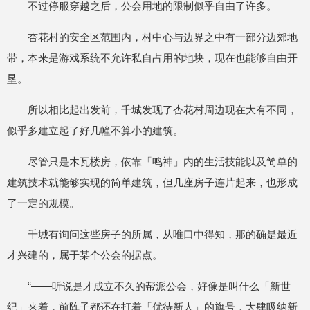
不过停服穿越之后，公会用地的限制似乎自由了许多。
杏花村的安全区范围内，村中心与边界之中有一部分边郊地
带，本来是游戏系统不允许私自占用的地块，现在也能够自由开
垦。
所以相比起出发前，千城发现了杏花村周边现在大有不同，
似乎多建立起了好几幢不算小的建筑。
尽管只是木瓦楼房，依靠「鸣神」内的生活技能以及简单的
建筑技术就能够实现的简单建筑，但几座房子连片起来，也形成
了一定的规模。
千城有询问这些房子的所属，从唯口中得知，那的确是最近
才兴建的，属于某个公会的据点。
“——听说是才成立不久的帮派公会，好像是叫什么「新世
纪」来着，前阵子都还在打着「优待新人」的旗号，大肆吸纳新