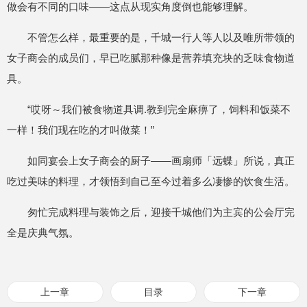
做会有不同的口味——这点从现实角度倒也能够理解。
不管怎么样，最重要的是，千城一行人等人以及唯所带领的
女子商会的成员们，早已吃腻那种像是营养填充块的乏味食物道
具。
“哎呀～我们被食物道具调.教到完全麻痹了，饲料和饭菜不
一样！我们现在吃的才叫做菜！”
如同宴会上女子商会的厨子——画扇师「远蝶」所说，真正
吃过美味的料理，才领悟到自己至今过着多么凄惨的饮食生活。
匆忙完成料理与装饰之后，迎接千城他们为主宾的公会厅完
全是庆典气氛。
上一章
目录
下一章