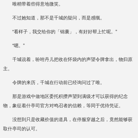
唯稍带着些得意地微笑。
不过她知道，那不是千城的疑问，而是感慨。
“看样子，我交给你的「锦囊」，有好好帮上忙呢。”
“嗯。”
千城说着，吩咐丹儿把收在怀袋内的声望令牌拿出，物归原
主。
令牌的来历，千城在行动前已经询问过了唯。
那是游戏中做地区委托积攒声望到满级才可以获得的纪念
物，象征着什亭司官方对鸣召者的信赖，等同于优待凭证。
没想到只是收藏价值的道具，在停服穿越之后，竟然能够获
取什亭司的认可。