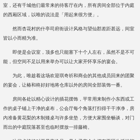
室，还有千城他们最常来的待客厅在内，所有房间全部位于内庭
的西厢区域，以唯的说法是「用起来很方便」。
然而杏花村的什亭司府衙设计风格与望仙郡差距甚远，间室
皆以小而精为准。
即使是会议室，顶多也只能塞下十个人左右，虽然不是不可
能，但空间不足以用来举办可以让大家开怀享乐的宴会。
为此，唯趁着这场欢迎琪奇祈和商会的其他成员回来的团聚
的宴会，让椿和柊好好地将仓库以外的房间全部装饰一番。
房间各处以精心设计的插花摆饰，平常用来制作小东西或工
作的桌子铺上干净的桌布，公会厅每个角落打扫得干干净净，房
内准备黄花梨的木制矮桌与许多坐垫，方便大家围坐畅谈，对门
而出的中庭院落甚至也临时摆放一排藤椅。