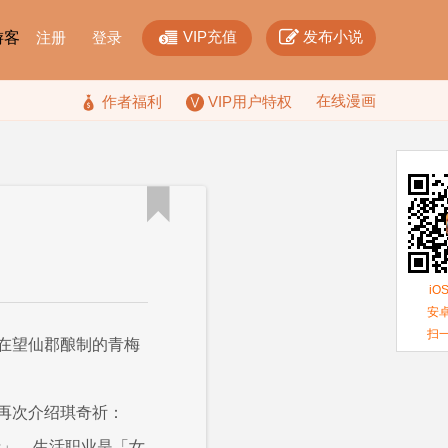


VIP充值
发布小说
F游客
注册
登录
在线漫画

作者福利
VIP用户特权

iO
安卓
扫
在望仙郡酿制的青梅
再次介绍琪奇祈：
士」，生活职业是「女