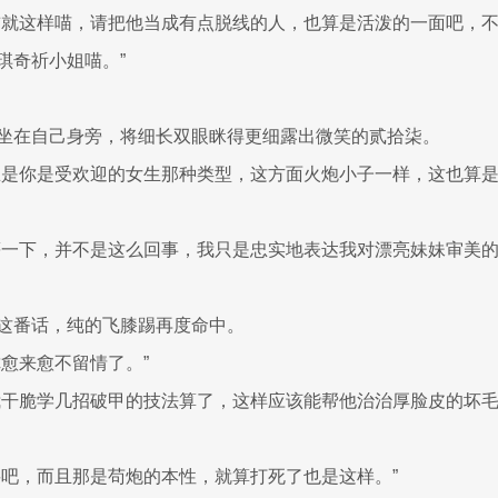
前就这样喵，请把他当成有点脱线的人，也算是活泼的一面吧，
琪奇祈小姐喵。”
坐在自己身旁，将细长双眼眯得更细露出微笑的贰拾柒。
思是你是受欢迎的女生那种类型，这方面火炮小子一样，这也算
等一下，并不是这么回事，我只是忠实地表达我对漂亮妹妹审美
这番话，纯的飞膝踢再度命中。
你愈来愈不留情了。”
我干脆学几招破甲的技法算了，这样应该能帮他治治厚脸皮的坏
要吧，而且那是苟炮的本性，就算打死了也是这样。”