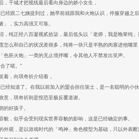
后，千城才把视线最后看向身边的娇小女生，
前已经跟二七姨提到过，她早前就跟我和火炮认识，停服穿越之
者」，实力高强又可靠。
绍，纯正经八百凝视贰拾柒，最后低头以「老师，我是晚辈纯」
度怎么和自己的状况差很多，纯将一块只是半熟的肉塞进他嘴里
「色胚火炮」一类的无止境拌嘴，令其他人不禁发出笑声。
合了喏。”
笑着，向琪奇祈介绍着，
你已经知道了。在我以前加入的盟会担任策士，是一名聪明的小伙
致意，琪奇祈则是惶恐至极反覆道谢。
朗的好孩子。
容貌，似乎会受到现实世界容貌的影响，这是已经确定的事。
的外观，是以游戏时代的「鸣神」角色模型为基础，只以外表断