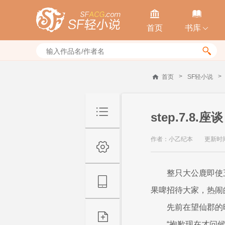


首页
书库


>
>
首页
SF轻小说
step.7.8.座谈
作者：小乙纪本
更新时间：
整只大公鹿即使
果啤招待大家，热闹
先前在望仙郡的
“抱歉现在才问