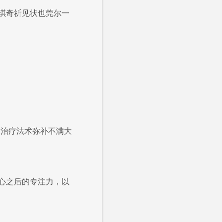
琪奇祈见状也莞尔一
的治疗法术弥补不满大
心之后的专注力，以