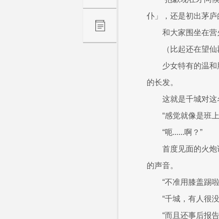
仆」，还是初出茅庐
和大家围坐在营
（比起还在望仙
少女特有的温和
的长发。
这就是千城对这
“感觉就像是班
“呃......啊？”
首度见面的火炮
的声音。
“不准用膝盖踢啦
“千城，有人很
“而且还事后报告