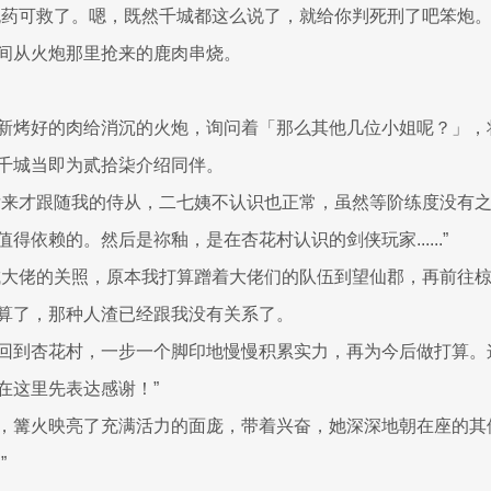
无药可救了。嗯，既然千城都这么说了，就给你判死刑了吧笨炮。
间从火炮那里抢来的鹿肉串烧。
新烤好的肉给消沉的火炮，询问着「那么其他几位小姐呢？」，
千城当即为贰拾柒介绍同伴。
后来才跟随我的侍从，二七姨不认识也正常，虽然等阶练度没有
得依赖的。然后是祢釉，是在杏花村认识的剑侠玩家......”
城大佬的关照，原本我打算蹭着大佬们的队伍到望仙郡，再前往
....算了，那种人渣已经跟我没有关系了。
回到杏花村，一步一个脚印地慢慢积累实力，再为今后做打算。
在这里先表达感谢！”
，篝火映亮了充满活力的面庞，带着兴奋，她深深地朝在座的其
”