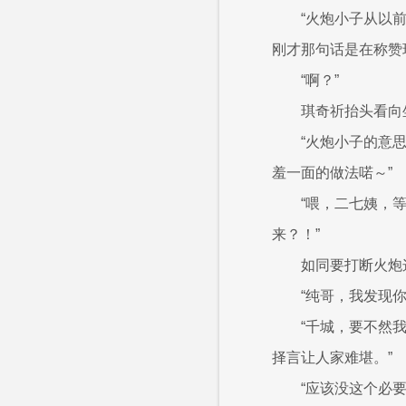
“火炮小子从以
刚才那句话是在称赞
“啊？”
琪奇祈抬头看向
“火炮小子的意
羞一面的做法喏～”
“喂，二七姨，
来？！”
如同要打断火炮
“纯哥，我发现
“千城，要不然
择言让人家难堪。”
“应该没这个必