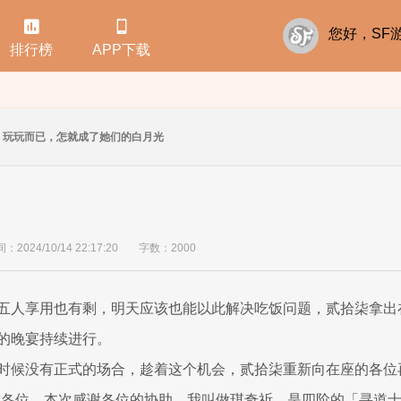


您好，S
排行榜
APP下载
玩玩而已，怎就成了她们的白月光
2024/10/14 22:17:20
字数：2000
五人享用也有剩，明天应该也能以此解决吃饭问题，贰拾柒拿出
的晚宴持续进行。
时候没有正式的场合，趁着这个机会，贰拾柒重新向在座的各位
候各位，本次感谢各位的协助，我叫做琪奇祈，是四阶的「寻道