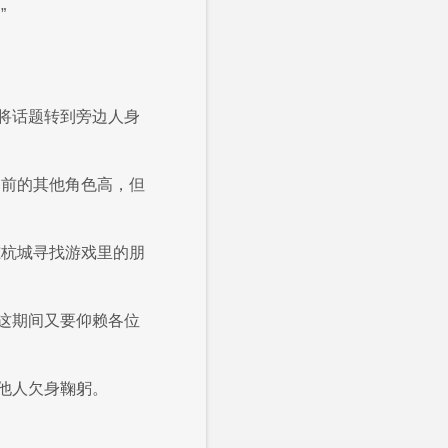
”
将话题转到旁边人身
之前的其他角色高，但
椋杭城寻找游戏里的朋
这期间又要仰赖各位
他人欠身鞠躬。