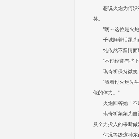
想说火炮为何没
笑。
“啊～这位是火
千城顺着话题为
纯依然不留情面
“不过经常有些
琪奇祈保持微笑
“我看过火炮先
佬的体力。”
火炮回答她「不
琪奇祈频频为自
及全力投入的果断做
何况等级这种东