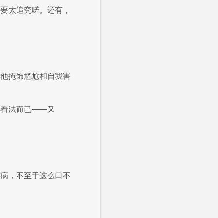
不要太追究喏。还有，
是他掩饰尴尬和自我害
的看法而已——又
毛病，不至于这么口不