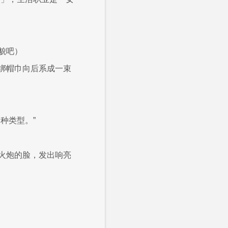
貌吧）
绑帽巾向后系成一束
种类型。”
火炮的脸，发出响亮