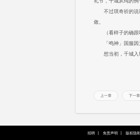
礼节，千城从纯的例
不过琪奇祈的说
敛。
（看样子的确跟
「鸣神」国服因
想当初，千城入
上一章
下一章
招聘
免责声明
版权隐