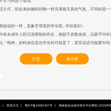
子学习到这个道理。
话方式，听起来的确和祢釉一样充满着天真的气氛，不同的是一
唯姐说的一样，是象牙塔里的学生呢...年轻真好）
为有未成年人防沉迷限制的存在，相较于多数游戏，玩家平均年
坑「鸣神」的时候也是在学生时代就是了，甚至说还可能要年轻
打赏
投月票
私
联系方式
粤ICP备10062407号
增值电信业务经营许可证粤B2-2019009