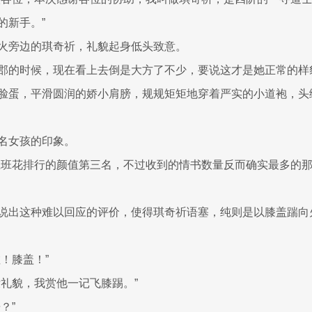
的新手。”
火旁边的琪奇祈，礼貌起身低头致意。
郡的时候，现在看上去倒是大方了不少，要说这才是她正常的样
脸蛋，平滑圆润的娇小肩膀，规规矩矩地穿着严实的小道袍，头
名女孩的印象。
上班花排行的颜值第三名，不过收到的情书数量反而确实最多的那
说出这种难以回应的评价，使得琪奇祈语塞，纯则是以膝盖踹向
！膝盖！”
没礼貌，我赏他一记飞膝踢。”
？”