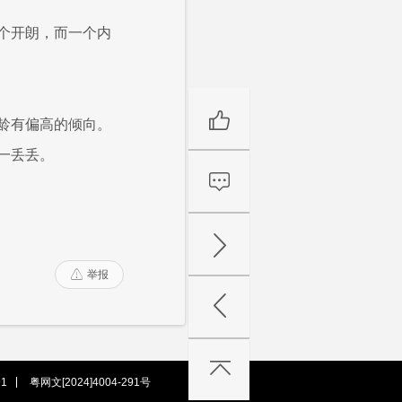
个开朗，而一个内
龄有偏高的倾向。
一丢丢。
举报

1
粤网文[2024]4004-291号