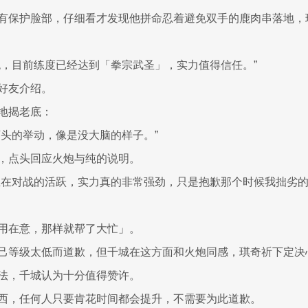
有保护脸部，仔细看才发现他拼命忍着避免双手的鹿肉串落地，
炮，目前练度已经达到「拳宗武圣」，实力值得信任。”
好友介绍。
地揭老底：
下头的举动，像是没大脑的样子。”
，点头回应火炮与纯的说明。
生在对战的活跃，实力真的非常强劲，只是抱歉那个时候我拙劣
用在意，那样就帮了大忙」。
己等级太低而道歉，但千城在这方面和火炮同感，琪奇祈下定决
法，千城认为十分值得赞许。
西，任何人只要肯花时间都会提升，不需要为此道歉。