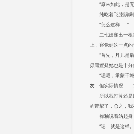
“原来如此，是
纯吃着飞膝踢瞬
“怎么这样......”
二七姨递出一根
上，察觉到这一点的
“首先，丹儿是
毋庸置疑她也是十分值
“嗯嗯，承蒙千
友，但实际情况....
所以我打算还是
的带挈了，总之，我
祢釉说着站起身
“嗯，就是这样。