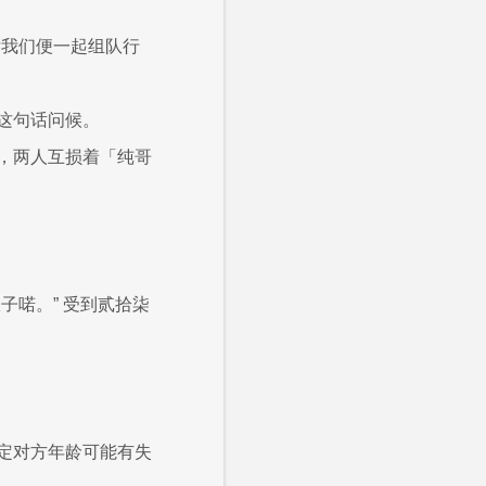
后我们便一起组队行
这句话问候。
，两人互损着「纯哥
子喏。” 受到贰拾柒
定对方年龄可能有失