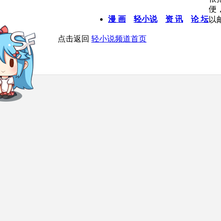
便
漫 画
轻小说
资 讯
论 坛
以
点击返回
轻小说频道首页