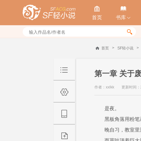


首页
书库


>
>
首页
SF轻小说
第一章 关于
作者：xxlkk
更新时间：202
是夜。
黑板角落用粉笔
晚自习，教室里
而莫叶顶着巨大