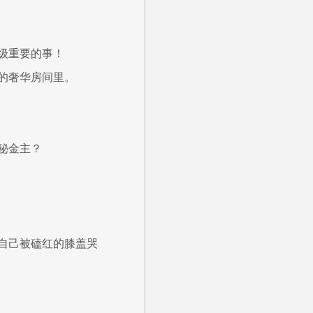
级重要的事！
的奢华房间里。
秘金主？
自己被磕红的膝盖哭