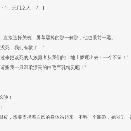
：1，无用之人，2…]
，直接选择关机，屏幕黑掉的那一刹那，他也眼前一黑。
还没死！我们有救了！”
活过来把该死的人族勇者从我们的土地上驱逐出去！一个不留！”
！请赐我一只温柔漂亮的白毛巨乳精灵吧！”
么吵！
！
眼皮，想要支撑着自己的身体站起来，不料一个踉跄，她啪叽一