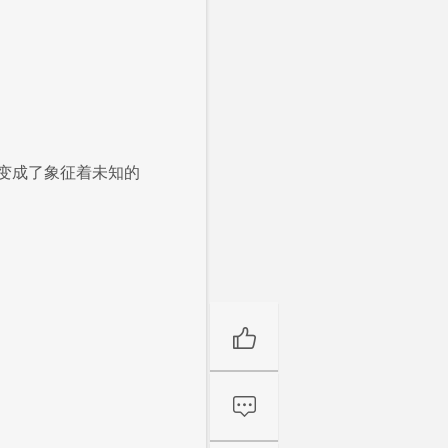
变成了象征着未知的