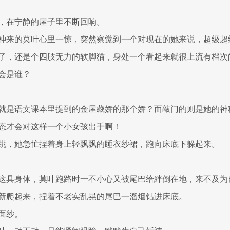
，在宁静的屋子里不断回响。
神来的莫叶心里一惊，突然察觉到一个对现在的她来说，超级超
了，还是个四肢无力的软脚猫，身处一个看起来就很上流有档次
会是谁？
就是语文课本里提到的金屋藏娇的那个娇？而敲门的则是她的神
态才会对这样一个小女孩出手啊！
跳，她急忙捏着身上轻飘飘的睡衣纱裙，跑向床底下躲起来。
这具身体，莫叶跑路时一不小心又被尾巴给絆倒在地，来不及为
新爬起来，捏着不老实乱晃的尾巴一溜烟钻进床底。
面纱。