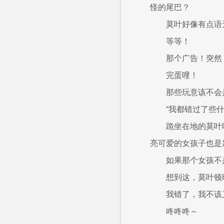
怪的尾巴？
莫叶好像有点语
等等！
那个广告！突然
完蛋哩！
那些玩意该不会
“我都错过了些什
跪坐在地的莫叶
亮可爱的女孩子也是
如果那个女孩不
想到这，莫叶顿
我错了，我不该
咚咚咚～