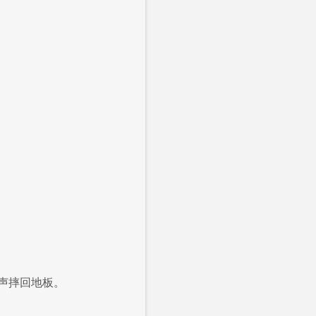
声摔回地板。