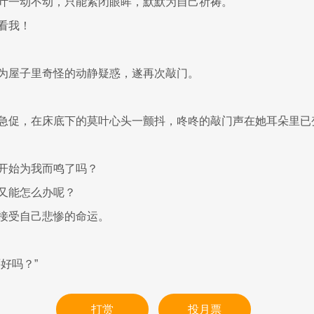
叶一动不动，只能紧闭眼眸，默默为自己祈祷。
看我！
为屋子里奇怪的动静疑惑，遂再次敲门。
急促，在床底下的莫叶心头一颤抖，咚咚的敲门声在她耳朵里已
开始为我而鸣了吗？
又能怎么办呢？
接受自己悲惨的命运。
好吗？”
打赏
投月票