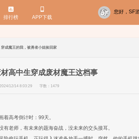


您好，S
排行榜
APP下载
穿成魔王的我，被勇者小姐捡回家
废材高中生穿成废材魔王这档事
4/12/14 8:03:29
字数：1479
画着高考倒计时：99天。
没有老师，有未来的题海奋战，没未来的交头接耳。
风险偷玩手机，正玩得入迷准备放手一搏时，突然，他的手机跳