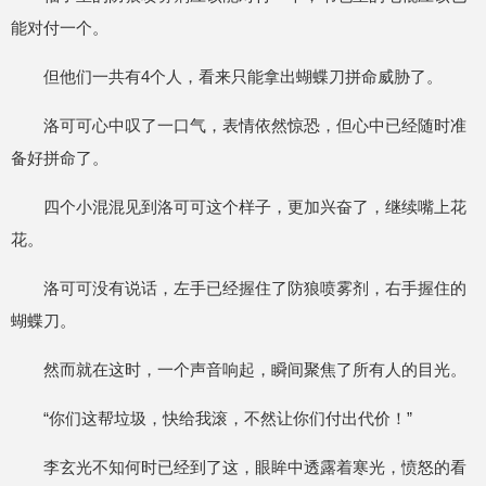
能对付一个。
但他们一共有4个人，看来只能拿出蝴蝶刀拼命威胁了。
洛可可心中叹了一口气，表情依然惊恐，但心中已经随时准
备好拼命了。
四个小混混见到洛可可这个样子，更加兴奋了，继续嘴上花
花。
洛可可没有说话，左手已经握住了防狼喷雾剂，右手握住的
蝴蝶刀。
然而就在这时，一个声音响起，瞬间聚焦了所有人的目光。
“你们这帮垃圾，快给我滚，不然让你们付出代价！”
李玄光不知何时已经到了这，眼眸中透露着寒光，愤怒的看