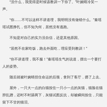
“没什么，我觉得是时候该教训一下你了。”叶婉晴冷笑一
声。
“你……不可以这样不讲道理，我明明没有做错什么。”秦瑶
瑶试图挣扎，但不知为何，居然没有逃跑。
不知是对自己的实力没自信，还是其他原因。
“居然不在家吃饭，跑去外面吃，理应受到教训！”
“你不讲道理，我不服！”秦瑶瑶生气的说道，摆出一个要打
人的姿势。
随后就被叶婉晴捏住命运的后颈，拿到了客厅，摁了上去。
屋外，一只大一点的白猫按住一只小一点的灰猫，猫脸在猫
脖乱蹭，还时不时舔两下，灰猫试图反抗，却被瞬间按住，只能
留下不甘的猫泪。