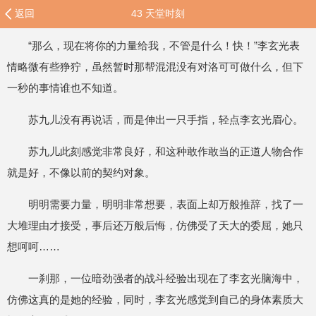
返回
43 天堂时刻
“那么，现在将你的力量给我，不管是什么！快！”李玄光表
情略微有些狰狞，虽然暂时那帮混混没有对洛可可做什么，但下
一秒的事情谁也不知道。
苏九儿没有再说话，而是伸出一只手指，轻点李玄光眉心。
苏九儿此刻感觉非常良好，和这种敢作敢当的正道人物合作
就是好，不像以前的契约对象。
明明需要力量，明明非常想要，表面上却万般推辞，找了一
大堆理由才接受，事后还万般后悔，仿佛受了天大的委屈，她只
想呵呵……
一刹那，一位暗劲强者的战斗经验出现在了李玄光脑海中，
仿佛这真的是她的经验，同时，李玄光感觉到自己的身体素质大