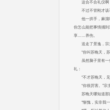
这合不合礼仪啊
不过不管刚才该
他一拱手，麻溜
你怎么能把事情捅到
享……养伤。
送走了景逸，宗
“你叫苏晚天，苏
虽然脑子里有一
礼：
“不才苏晚天，
“你很厉害。”
苏晚天哪知道那
“惭愧，实非我一