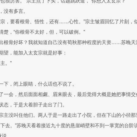
人也很厉害。”宗主点了下头，话题跳跃道，“你想入太玄宗？”
，没有多言。
玄宗，要看根骨、悟性，还有……心性。”宗主皱眉回忆了片刻，
清楚，“你根骨不太好，但，可以破例。”
出根骨好坏？我就知道自己没有荀秋那种程度的天资……苏晚天
期望，能加入太玄宗就是好事：
主。”
一下，闭上眼睛，什么话也不说了。
了一会，然后面面相觑、眉来眼去，最后觉得大概是她把事情交
状态，于是大着胆子走出了门。
宗主没叫住他们。两人于是一路走出了小院，但在下山的小径那
不下去。”苏晚天看着接近九十度的悬崖峭壁和不到一掌宽的台阶
秋说。