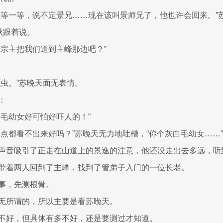
以等一等，说不定景兄……现在该叫景师兄了，他也许会回来。”
秋跟着说。
请宗主把我们送到主峰那边吧？”
屁虫。”苏晚天面无表情。
：
白毛幼女好可怕好吓人的！”
一点都看不出来好吗？”苏晚天无力地吐槽，“你个灰白毛幼女……”
声音吸引了正走在山道上的景逸的注意，他还没走出去多远，听
带着两人回到了主峰，找到了管弟子入门的一位长老。
事，先测根骨。
无所谓的，所以主要是看苏晚天。
不好，但具体有多不好，还是要测过才知道。