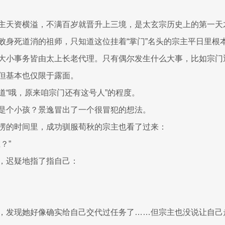
主天资横溢，不满百岁就晋升上三境，是太玄宗历史上的第一天
败身死道消的祖师，只知道这位挂着“掌门”名头的宗主平日里根
大小事务皆由太上长老代理。只有偶尔发生什么大事，比如宗门
但基本也仅限于露面。
道“哦，原来咱宗门还有这号人”的程度。
是个小孩？景逸冒出了一个很冒犯的想法。
愣的时间里，成功驯服荀秋的宗主也看了过来：
？”
，迟疑地指了指自己：
，发现她好像确实给自己交代过任务了……但宗主也没说让自己