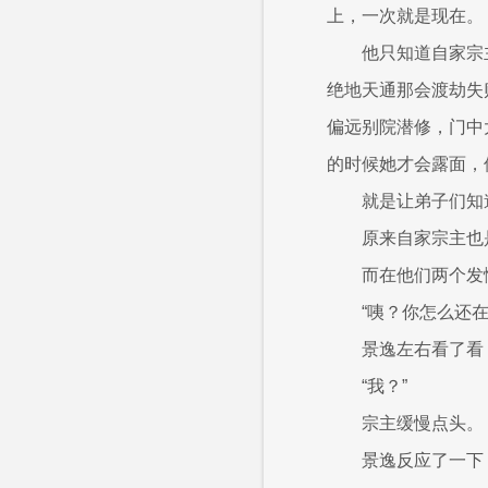
上，一次就是现在。
他只知道自家宗
绝地天通那会渡劫失
偏远别院潜修，门中
的时候她才会露面，
就是让弟子们知
原来自家宗主也
而在他们两个发
“咦？你怎么还在
景逸左右看了看
“我？”
宗主缓慢点头。
景逸反应了一下