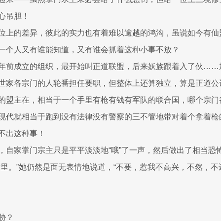
心吊胆！
位上的差异，彼此的实力也有着难以逾越的鸿沟，虽说如今有仙
一个人又有谁能知道，又有谁会抓着这种小事不放？
年前成立的组织，最开始叫正道联盟，后来妖族跟着入了伙……
世家各宗门的人轮番担任要职，但整体上还算独立，算是正道公
的盟主在，相当于一个手里有枪有钱有军队的联合国，哪个宗门
现代就相当于跑到没有法律没有警察的三不管地带对着个拿着枪
不出这种事！
，自家掌门宗主只是平平淡淡地“哦”了一声，然后做出了相当恐
这里。”她仍然是面无表情地说道，“不要，惹我不高兴，不然，不
胁？