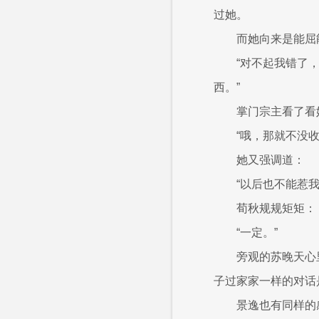
过她。
而她向来是能屈
“对不起我错了
西。”
掌门宗主看了看
“哦，那就不没收
她又强调道：
“以后也不能惹我
荀秋规规矩矩：
“一定。”
旁观的苏晚天心
子过家家一样的对话
景逸也有同样的