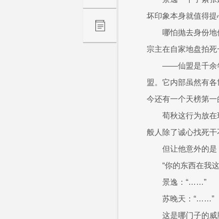
坏印象本身就值得提
哪怕抛去身份地
宗主在自家地盘拍死
——仙盟是千余
盟。它内部虽然有各
今还有一个天榜第一
荀秋这行为放在
般人除了诚心找死干
但让他意外的是
“你的东西在我
景逸：“……”
苏晚天：“……”
这是哪门子的威