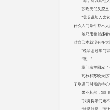
“嗯，所以其他
苏晚天低头应是
“我听说加入太
什么入门条件都不太
她只用看就能看
对自己本就没有多大
“晚辈谢过掌门宗
“嗯。”
掌门宗主回应了
荀秋和苏晚天愣
了刚进门时候的待机
果不其然，掌门
“我觉得咱们走
“就是就是。”荀