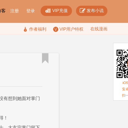


VIP充值
发布小说
F游客
注册
登录
在线漫画

作者福利
VIP用户特权

iO
安卓
扫
没有想到她面对掌门
得！
士、太玄宗掌门留下