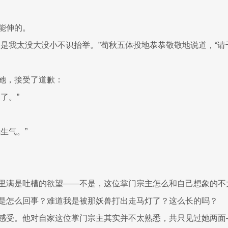
能伸的。
，是我太没大没小不识抬举。”荀秋五体投地恭恭敬敬地说道，“
她，接受了道歉：
了。”
生气。”
里满是吐槽的欲望——不是，这位掌门宗主怎么和自己想象的不
是怎么回事？难道我是被那妖兽打出走马灯了？这么长的吗？
感受。他对自家这位掌门宗主其实并不太熟悉，共只见过她两面