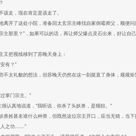
？
不该走，现在肯定是该走了。
地离开了这处小院，准备回太玄宗主峰找自家倒霉师父，顺便问
宗主那里？”，如果可以的话，再让师父爆点灵石出来，好让自
主又把视线移到了苏晚天身上：
安有？”
些不太礼貌的想法，但苏晚天仍然在这一刻挺直了身体，规规矩
见过掌门宗主。”
宗主很认真地说道，“我听说，你杀了头妖兽，是獦狚。”
妖兽姓甚名谁什么种类，但既然这位宗主开口，应当无错，当下
人之功……”