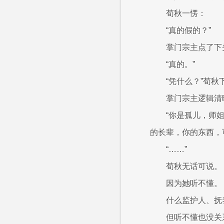
荀秋一愣：
“真的假的？”
掌门宗主点了下
“真的。”
“凭什么？”荀秋
掌门宗主逻辑清
“你是孤儿，师
的长辈，你的东西，
“……”
荀秋无话可说。
因为她听不懂。
什么监护人、抚
但听不懂也没关