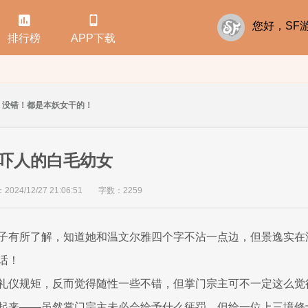


您好，S
排行榜
APP下载
没错！都是本妖女干的！
吓人的白毛幼女
24/12/27 21:06:51
字数：2259
子有所了解，知道她和温文尔雅四个字不沾一点边，但景逸实在
话！
礼仪规矩，反而觉得随性一些不错，但掌门宗主可不一定这么觉
起来——虽然掌门宗主未必会给予什么惩罚，但给一位上三境修