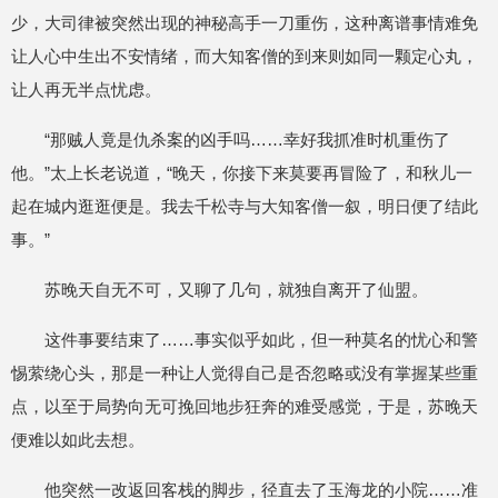
少，大司律被突然出现的神秘高手一刀重伤，这种离谱事情难免
让人心中生出不安情绪，而大知客僧的到来则如同一颗定心丸，
让人再无半点忧虑。
“那贼人竟是仇杀案的凶手吗……幸好我抓准时机重伤了
他。”太上长老说道，“晚天，你接下来莫要再冒险了，和秋儿一
起在城内逛逛便是。我去千松寺与大知客僧一叙，明日便了结此
事。”
苏晚天自无不可，又聊了几句，就独自离开了仙盟。
这件事要结束了……事实似乎如此，但一种莫名的忧心和警
惕萦绕心头，那是一种让人觉得自己是否忽略或没有掌握某些重
点，以至于局势向无可挽回地步狂奔的难受感觉，于是，苏晚天
便难以如此去想。
他突然一改返回客栈的脚步，径直去了玉海龙的小院……准