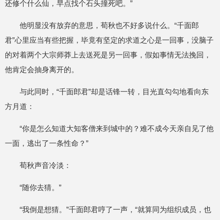
还修个什么仙，早点找个石头撞死吧。”
他明显没有放弃的意思，荀秋也不好多说什么。“千面郎
君”心里应当有些把握，毕竟有坚定的求道之心是一回事，没脑子
的对着两个大宗师莽上去送死是另一回事，假如事情无法挽回，
他肯定会抽身离开的。
与此同时，“千面郎君”却是话锋一转，目光直勾勾地看向东
方月道：
“你是怎么知道大知客僧来到城中的？难不成今天亲自见了他
一面，逃出了一条性命？”
荀秋声音冷淡：
“随你去猜。”
“我倒是想猜。”千面郎君哼了一声，“就算同为组织成员，也