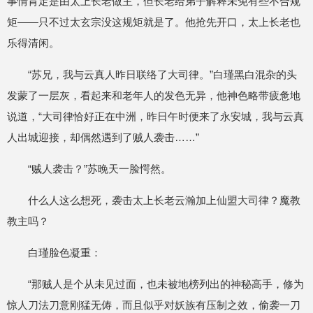
事情肯定是由太上长老做主，但长老给弟子解释未免有些不合规
矩——只不过太玄宗没这规矩就是了。他抢先开口，太上长老也
乐得清闲。
“苏兄，我与云真人昨日联络了大司律。”白瑾黑白混杂的头
发蒙了一层灰，看起来和老年人的发色无异，他神色略带疲惫地
说道，“大司律恰好正在中洲，昨日午时便来了永安城，我与云真
人出城迎接，却偶然遇到了贼人袭击……”
“贼人袭击？”苏晚天一脸愕然。
什么人这么想死，袭击太上长老云瀚加上仙盟大司律？魔教
教主吗？
白瑾脸色凝重：
“那贼人是个从未见过面，也未被地榜列出的神秘高手，修为
惊人刀法刀意刚猛无俦，而且似乎对妖族有压制之效，偷袭一刀