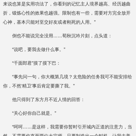
来说也算是实用功法了，你看到的记忆主人境界越高、经历越曲
折，锻炼心性的效果也越强。限制也有一些，需要对方完全放开
心神，基本只能对至交好友或者刚死的人用。”
倒也不能说完全没用……荀秋沉吟片刻，点头道：
“说吧，要我去做什么事。”
“千面郎君”摸了摸下巴：
“事先问一句，你大概第几境？太危险的任务我可不能安排给
你，不然‘精卫’事后肯定要撕了我。”
他只得到了东方月不近人情的回答：
“关心好你自己就是。”
“呵呵……是这样，我需要你暂时引开城内正道的注意力，当
然，不需要你直面两位大宗师，只要制造出一个时机，让我去姜