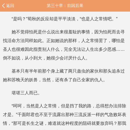
返回
第三十章：前因后果
“是吗？”荀秋的反应却是平平淡淡，“也是人之常情吧。”
她不觉得怕死是什么说出来很羞耻的事情，因为怕死而去寻
找活命方法同样如此。正如她说的那样，人之常情罢了，哪怕是
圣人也很难因此指责别人什么，完全无法让人生出多少恶感……
倒不如说，从小到大，她很少会讨厌什么人。
基本只有半年前那个身上藏了两只蛊虫的家伙和那头追杀过
她和苏晚天的妖兽，当然，还有杀了自己全家的仇人。
堪堪三人而已。
“呵呵，当然是人之常情，但是挡了我的路，总得想办法排除
才是。”千面郎君也不至于流露出那种三流反派一样的气急败坏表
情，“那可是长生之谜，难道就这种程度的阻碍就要放弃吗？那我