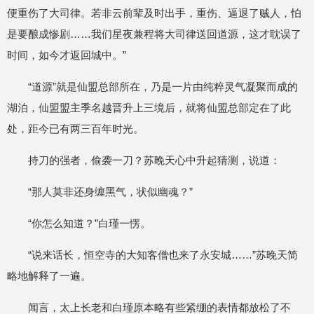
便重伤了大司律。若非云前辈及时出手，重伤、逼退了贼人，怕
是要酿成惨剧……我们星夜兼程将大司律送回道源，这才耽误了
时间，如今才返回城中。”
“道源”就是仙盟总部所在，乃是一片由纯粹灵气凝聚而成的
湖泊，仙盟盟主季名越晋升上三境后，就将仙盟总部定在了此
处，距今已有两三百年时光。
持刀的强者，偷袭一刀？苏晚天心中升起猜测，说道：
“那人莫非还身缠黑气，状似幽魂？”
“你怎么知道？”白瑾一愣。
“说来话长，恒空寺的大知客僧也来了永安城……”苏晚天简
略地解释了一遍。
闻言，太上长老和白瑾原本略有些紧绷的表情都放松了不