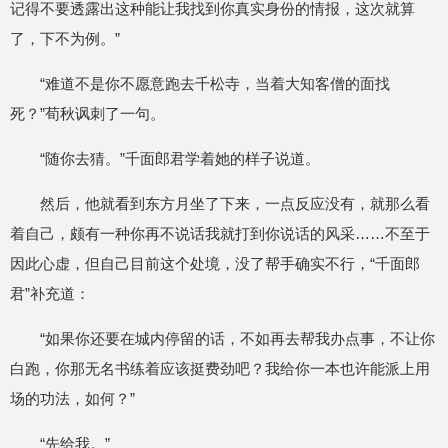
记得不要透露出这种能让我找到你真实身份的情报，这次就算
了，下不为例。”
“难道不是你不愿意跑去千松寺，当着大知客僧的面找
死？”荀秋讽刺了一句。
“随你去猜。”千面郎君学着她的样子说道。
然后，他就看到东方月坐了下来，一点反应没有，就那么看
着自己，颇有一种你再不说话我就打到你说话的风采……不至于
因此心虚，但自己目前这个处境，没了帮手确实不行，“千面郎
君”补充道：
“如果你还要在城内停留的话，不如再去帮我办点事，不让你
白跑，你那无名书练着应该挺费劲吧？我给你一本也许能派上用
场的功法，如何？”
“先给我。”