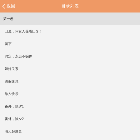
返回
目录列表
第一卷
口瓜，坏女人薇塔口牙！
留下
约定，永远不骗你
姐妹关系
请假休息
除夕快乐
番外，除夕1
番外，除夕2
明天起爆更