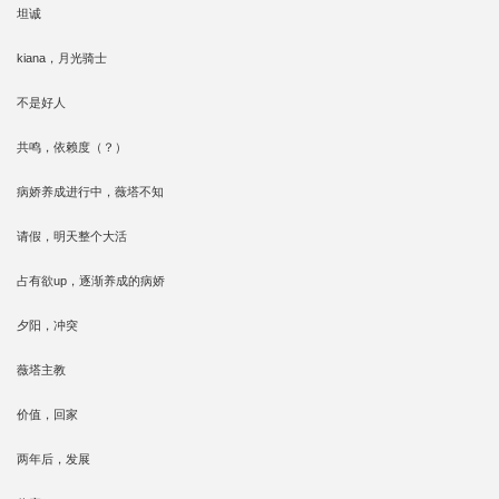
坦诚
kiana，月光骑士
不是好人
共鸣，依赖度（？）
病娇养成进行中，薇塔不知
请假，明天整个大活
占有欲up，逐渐养成的病娇
夕阳，冲突
薇塔主教
价值，回家
两年后，发展