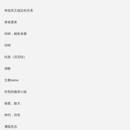
奇怪而又稳定的关系
律者袭来
对峙，鳐鱼来袭
对峙
结束（没完结）
调教
主教kiana
作死的薇塔小姐
偷窥，败犬
神州，诗音
渊面意志