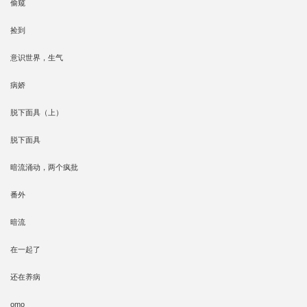
偷窥
捡到
意识世界，生气
病娇
脱下面具（上）
脱下面具
暗流涌动，两个疯批
番外
暗流
在一起了
还在养病
omo