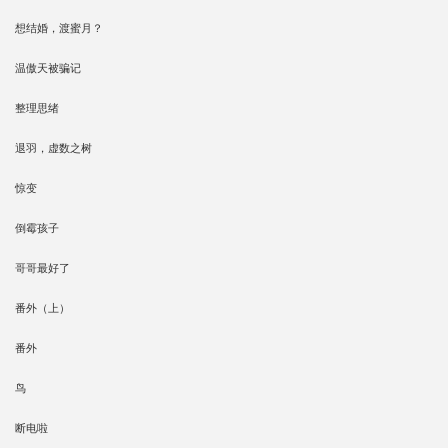
想结婚，渡蜜月？
温傲天被骗记
整理思绪
退羽，虚数之树
惊变
倒霉孩子
哥哥最好了
番外（上）
番外
鸟
断电啦