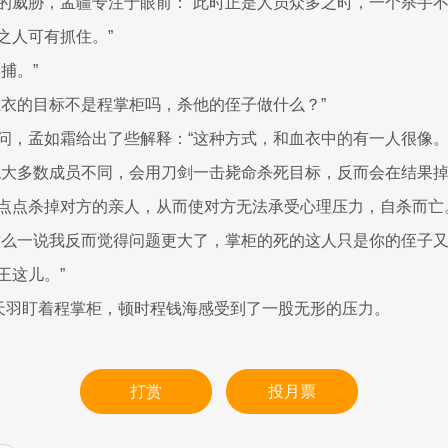
的威胁，孟疆专注于眼前：“此时正是人员众多之时，一个杀手
之人可有抓住。”
捕。”
血衣的目标不是程掌柜吗，杀他的侄子做什么？”
问，孟如霜给出了些解释：“这种方式，和血衣中的有一人很像。
绝大多数成员不同，会用刀剑一击毙命杀死目标，反而会在结果
点点杀掉对方的亲人，从而使对方无法承受心理压力，自杀而亡
这么一说我反而觉得问题更大了，掌柜的死的这人只是你的侄子
王这儿。”
凤天羽盯着程掌柜，顿时程钱海感受到了一股无形的压力。
打赏
投月票