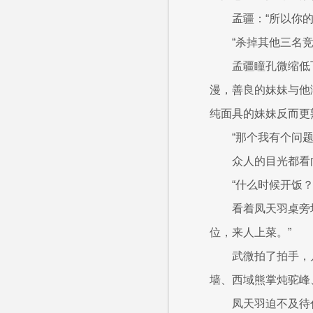
孟疆：“所以你的
“杀掉其他三名竞
孟疆瞳孔微缩低
漫，善良的妹妹与他
纯面具的妹妹反而更
“那个我有个问题
众人的目光都看
“什么时候开饭
看着凤天羽桌旁
位，来人上菜。”
武微拍了拍手，
墙、西域熊掌炖驼峰
凤天羽迫不及待