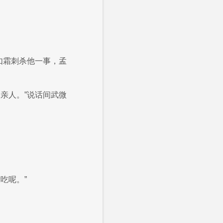
如霜刺杀他一事，孟
亲人。”说话间武微
吃呢。”