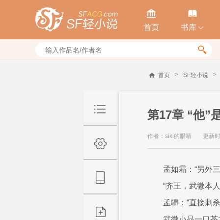


首页
书库


>
>
首页
SF轻小说
第17章 “他
作者：siki的眼睛
更新时间
孟如霜：“另外
“齐王，武微本人
孟疆：“直接刺
武微小品一口茶