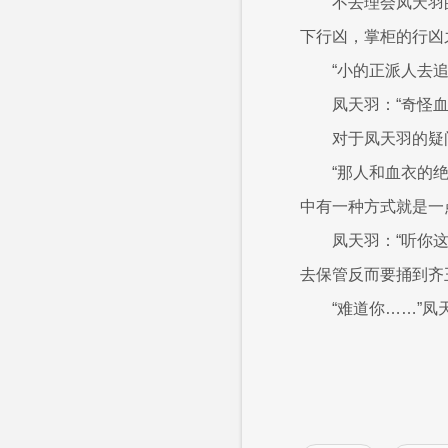
不去理会凤天羽
下行凶，掌柜的行凶
“小的正派人去追
凤天羽：“奇怪
对于凤天羽的疑
“那人和血衣的
中有一种方式就是一
凤天羽：“听你
去保管反而要捅到齐
“难道你……”