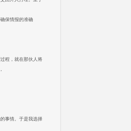
何确保情报的准确
全过程，就在那伙人将
，
能的事情。于是我选择