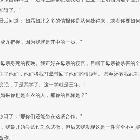
知道了。”
最后问道：“如霜如此之多的情报你是从何处得来，或者你要如
九成九把握，因为我就是其中的一员。”
，母亲身死的夜晚。我正好在母亲的寝宫，目睹了母亲被杀害的
住了他们，他们将我打晕带回了他们的根据地。甚至还教我武功
变强，于是我学了。这一学就是三年。”
，如果你也是血衣的人，那你的目标是？”
惊讶了：“那你们还能坐在这谈合作。”
上，我最开始尝试过刺杀武微，但后来我发现这是一件完全不可
合作。”