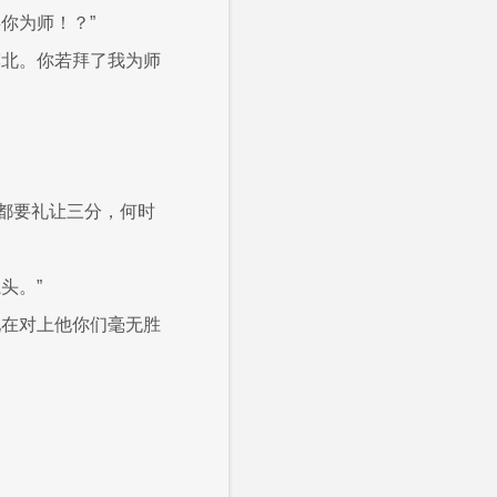
你为师！？”
漠北。你若拜了我为师
都要礼让三分，何时
头。”
现在对上他你们毫无胜
。