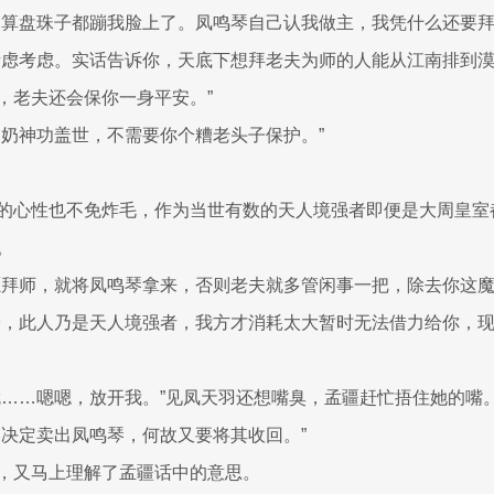
，算盘珠子都蹦我脸上了。凤鸣琴自己认我做主，我凭什么还要拜
考虑考虑。实话告诉你，天底下想拜老夫为师的人能从江南排到
，老夫还会保你一身平安。”
奶奶神功盖世，不需要你个糟老头子保护。”
的心性也不免炸毛，作为当世有数的天人境强者即便是大周皇室
。
愿拜师，就将凤鸣琴拿来，否则老夫就多管闲事一把，除去你这魔
子，此人乃是天人境强者，我方才消耗太大暂时无法借力给你，
就……嗯嗯，放开我。”见凤天羽还想嘴臭，孟疆赶忙捂住她的嘴
已决定卖出凤鸣琴，何故又要将其收回。”
，又马上理解了孟疆话中的意思。