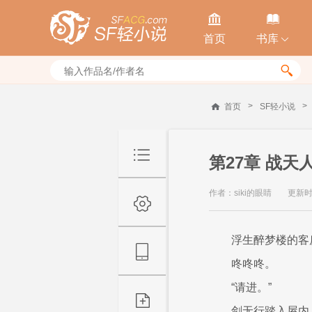


首页
书库


>
>
首页
SF轻小说
第27章 战天
作者：siki的眼睛
更新时间
浮生醉梦楼的客
咚咚咚。
“请进。”
剑无行踏入屋内