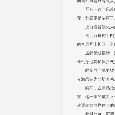
曲调不再是只有毁灭
琴音一边与风萧
无，剑意更是浓厚了
上百道音波化为
剑无行操控十四
的音刃网上扩开一道
孟疆见缝插针，
长剑穿过其护体真气
眼见自己就要被
亢激昂转为悲切哀鸣
瞬间，孟疆感觉
掌，这一掌的威力不
然调转方向拦住了他
此时此刻，可谓