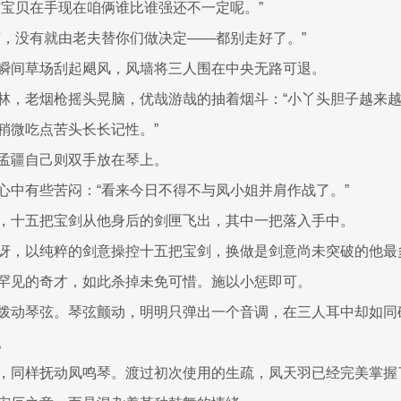
这宝贝在手现在咱俩谁比谁强还不一定呢。”
有，没有就由老夫替你们做决定——都别走好了。”
瞬间草场刮起飓风，风墙将三人围在中央无路可退。
林，老烟枪摇头晃脑，优哉游哉的抽着烟斗：“小丫头胆子越来
稍微吃点苦头长长记性。”
孟疆自己则双手放在琴上。
心中有些苦闷：“看来今日不得不与凤小姐并肩作战了。”
，十五把宝剑从他身后的剑匣飞出，其中一把落入手中。
讶，以纯粹的剑意操控十五把宝剑，换做是剑意尚未突破的他最
罕见的奇才，如此杀掉未免可惜。施以小惩即可。
拨动琴弦。琴弦颤动，明明只弹出一个音调，在三人耳中却如同
。
，同样抚动凤鸣琴。渡过初次使用的生疏，凤天羽已经完美掌握