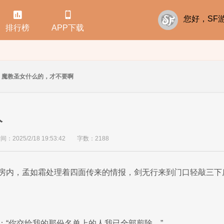


您好，S
排行榜
APP下载
魔教圣女什么的，才不要啊
人
：2025/2/18 19:53:42
字数：2188
房内，孟如霜处理着四面传来的情报，剑无行来到门口轻敲三下
：“你交给我的那份名单上的人我已全部剪除。”