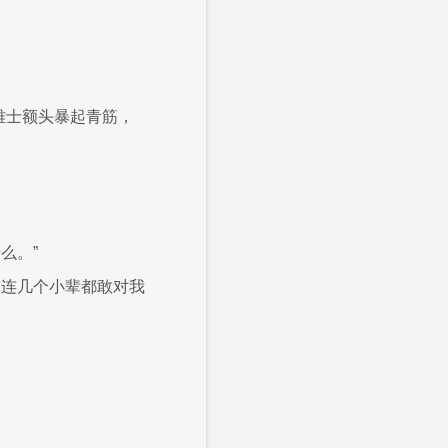
雅士额头暴起青筋，
么。”
。连几个小辈都敢对我