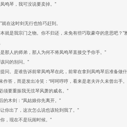
掉凤鸣琴，我可没说要卖掉。”
。”就在这时剑无行也恰巧赶到。
琴本就是我宗门之物。你不归还，未免有些巧取豪夺的意思吧？”
。
言是那人的师弟，那人为何不将凤鸣琴直接交予你手。”
不该问的别问。”
个提问。是谁告诉前辈凤鸣琴在此，前辈在拿到凤鸣琴后准备做什
未作答，而是发出冷笑：“呵呵哼哼，看来是老夫许久未曾出手
必须要重振我无弦琴风萧的威名。”
后的木剑：“凤姑娘你先离开。”
都让你出了，这次怎么说也该轮到我了。”
着你，现在不是玩闹时候。”