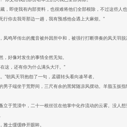
隐藏，即使我有内部资料，也很难将他们全部根除，不过这些人
无行你去我哥那边一趟，我有预感他会遇上大麻烦。”
，凤鸣琴传出的魔音被外因所中和，被强行打断弹奏的凤天羽脱
然，好像对发生的事情全然无知。
然在这，还有你为什么满头大汗。”
死。”朝凤天羽抱怨了一句，孟疆转头看向凑琴者。
的男子端坐于荒野间，三尺有余的黑髯随凉风摆动。羊脂玉扳指
矗立于荒漠中，二十一根丝弦在他掌中化作流动的云雾。没人想
。
，雅士缓缓睁开眼眸。