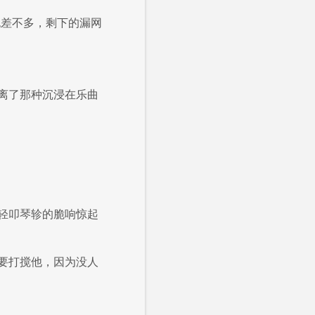
也差不多，剩下的漏网
离了那种沉浸在乐曲
轻叩琴轸的脆响惊起
要打搅他，因为没人