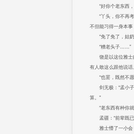
“好你个老东西
“丫头，你不再
不但能习得一身本事
“免了免了，姑
“糟老头子……”
饶是以这位雅士
有人敢这么跟他说话
“也罢，既然不
剑无极：“孟小
算。”
“老东西有种你
孟疆：“前辈既
雅士懵了一小会