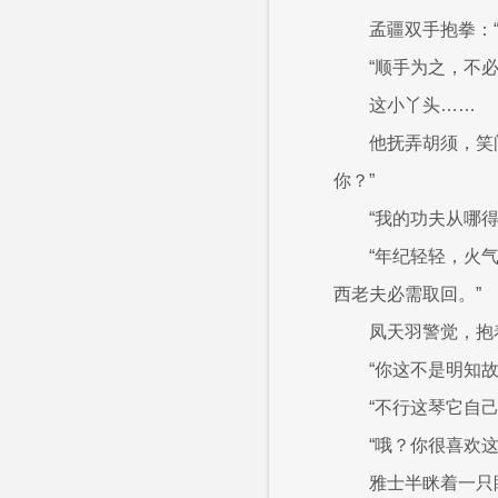
孟疆双手抱拳：
“顺手为之，不
这小丫头……
他抚弄胡须，笑
你？”
“我的功夫从哪
“年纪轻轻，火
西老夫必需取回。”
凤天羽警觉，抱
“你这不是明知
“不行这琴它自
“哦？你很喜欢
雅士半眯着一只