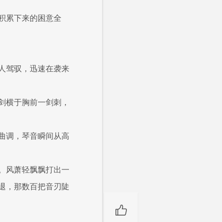
积累下来的困意全
人驾驭，迅速在袭来
剑横于胸前一剑刺，
曲调，琴音瞬间从高
。风萧轻飘飘打出一
退，那数百把音刃陡