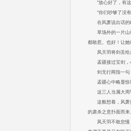
“放心好了，有
“你们吵够了没
在风萧说出话的
草场外的一片山
都敢惹。也好！让她
凤天羽将剑丢给
孟疆接过宝剑，
剑无行两指一勾
孟疆心中略显惊
这三人当属大周
这般想着，风萧
的肃杀之意扑面而来
凤天羽不敢怠慢