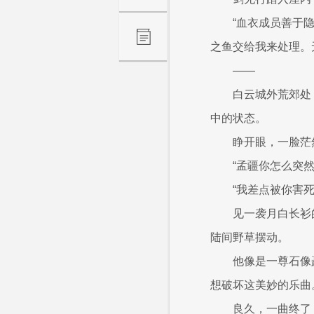
“血衣成员善于
之鱼交给我来处理。
——
白云城外荒郊处
中的状态。
睁开眼，一脸茫
“孟疆你怎么突
“我差点被你害
见一袭月白长衫
陆间野草摆动。
他像是一尊石像
想破坏这美妙的乐曲
良久，一曲终了