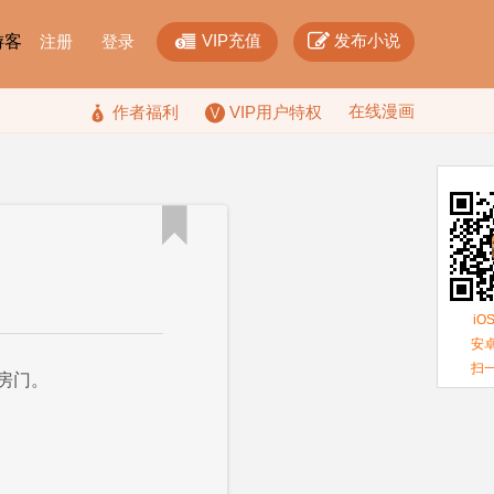


VIP充值
发布小说
F游客
注册
登录
在线漫画

作者福利
VIP用户特权

iO
安卓
扫
房门。