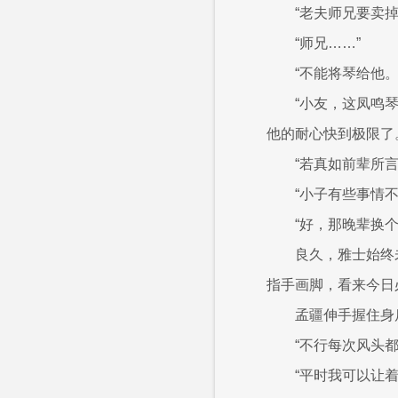
“老夫师兄要卖
“师兄……”
“不能将琴给他
“小友，这凤鸣
他的耐心快到极限了
“若真如前辈所
“小子有些事情
“好，那晚辈换
良久，雅士始终
指手画脚，看来今日
孟疆伸手握住身
“不行每次风头
“平时我可以让