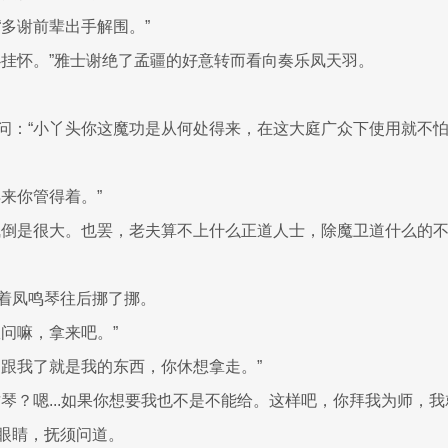
“多谢前辈出手解围。”
必挂怀。”雅士谢绝了孟疆的好意转而看向奏乐凤天羽。
问：“小丫头你这魔功是从何处得来，在这大庭广众下使用就不
得来你管得着。”
气倒是很大。也罢，老夫算不上什么正道人士，除魔卫道什么的
着凤鸣琴往后挪了挪。
故问嘛，拿来吧。”
己跟我了就是我的东西，你休想拿走。”
这琴？嗯...如果你想要我也不是不能给。这样吧，你拜我为师，我
眼睛，抚须问道。