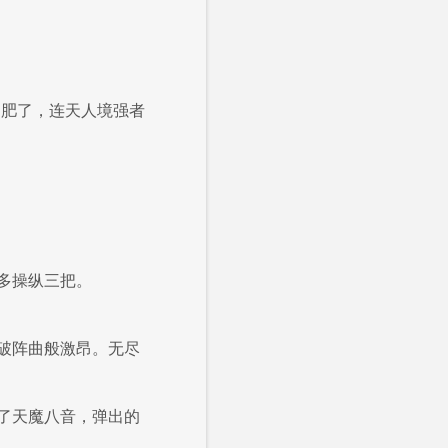
越肥了，连天人境强者
多操纵三把。
破阵曲般激昂。无尽
了天魔八音，弹出的