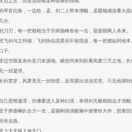
灾厄之意，而是混杂着某种鼓舞的情绪。
的琴音抗衡，一边给，孟、剑二人带来增幅，孟疆顿感连番大战
几分。
的刀刃，每一把都相当于宗师巅峰舍命一击，迎面朝两人杀来。
把飞剑与之对碰，飞剑快似流星却不留痕迹，每一把都如同他本
口子。
穿过空隙直杀向音刃来源地。瞬息间来到距离风萧三尺之地，长
无一丝凝滞。
长剑贯穿，风萧竟无一丝惊慌，反而露出淡淡笑意。只见他调转
。
自己思维凝滞，仿佛要进入某种幻境，幸得剑无极相助这才清醒
亚于胖瘦喇叭合力一击，孟疆刚得清醒脑中便警铃大作，想要回
所有去路。
是上天无路入地无门