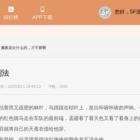


您好，S
排行榜
APP下载
魔教圣女什么的，才不要啊
剑法
：2025/3/11 19:40:13
字数：2041
枯黄而又疏密的林叶，马蹄踩在枯叶上，发出咔哧咔哧的声响。
的红色骑马走在车队的最前端，孟疆看了看天色又看了看身上的
羽就将自己的天蚕衣借给他穿。
衣坚韧，但孟疆觉得这红艳艳的颜色并不适合他。