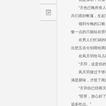
“天色已晚所有
兵们搭好帐篷，生起
领到今晚的口粮
惨一点的只能站在营
在男人们忙碌的
出把五谷分别喂给两
在凤天羽给马儿
“天羽，这是你的
凤天羽接过干饼
满是腥味，才咬了两
“天羽你已经两
“哎呀，放心好
该多吃点。”