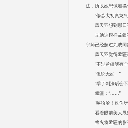
法，所以她想试着换
“修炼太初真龙
凤天羽想到那日
见她这模样孟疆
宗师已经超过九成同
凤天羽觉得孟疆
“不过孟疆我有个
“但说无妨。”
“学了剑法后会
孟疆：“……”
“嘻哈哈！逗你
看着眼前美人展
篝火将孟疆的影