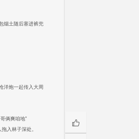
包烟土随后塞进裤兜
枪洋炮一起传入大周
哥俩爽咱地”
人拖入林子深处。