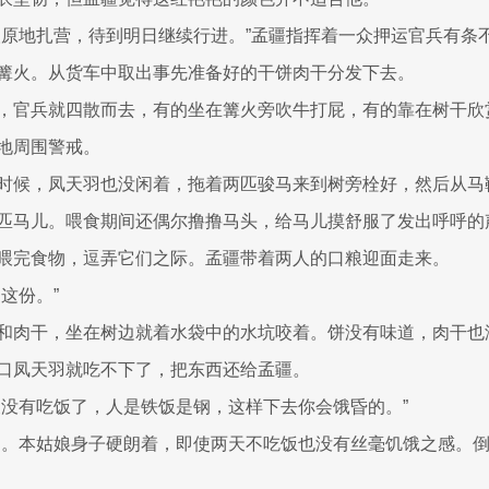
人原地扎营，待到明日继续行进。”孟疆指挥着一众押运官兵有条
篝火。从货车中取出事先准备好的干饼肉干分发下去。
，官兵就四散而去，有的坐在篝火旁吹牛打屁，有的靠在树干欣
地周围警戒。
时候，凤天羽也没闲着，拖着两匹骏马来到树旁栓好，然后从马
匹马儿。喂食期间还偶尔撸撸马头，给马儿摸舒服了发出呼呼的
喂完食物，逗弄它们之际。孟疆带着两人的口粮迎面走来。
这份。”
和肉干，坐在树边就着水袋中的水坑咬着。饼没有味道，肉干也
口凤天羽就吃不下了，把东西还给孟疆。
天没有吃饭了，人是铁饭是钢，这样下去你会饿昏的。”
了。本姑娘身子硬朗着，即使两天不吃饭也没有丝毫饥饿之感。