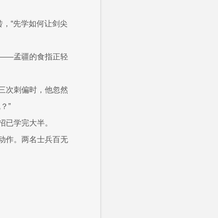
转，“先学如何让剑尖
——孟疆的食指正轻
三次刺偏时，他忽然
？”
招已学完大半。
动作。两名士兵百无