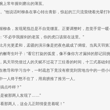
腕上常年握剑磨出的薄茧。
伸。”他说话时柳条在掌心转出青影，惊起的三只流萤绕着光晕打
握柳条，发现尾指总是不自觉绷直。正要调整时，忽觉手背一暖
：“不必学我握剑的老茧，你的虎口该留在这里。”
比月光更柔和，孟疆的演示像是把夜色裁成了绸缎。当凤天羽第
的槲寄生叶子：“看它打旋的弧度，像不像你方才漏掉的那记回挑
，凤天羽凭借过人的天赋不过花了三炷香的时间，十三式基础剑
在教导和学习当中，一时疏忽下竟没有察觉到营地当中的一些小
中一人终于憋不住了，用肩膀推了推另一人。
搞点咋样？”
要是被那两人发现了……”
你看那两人，这会儿正郎情妾意着呢！”