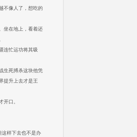
越不像人了，想吃的
。坐在地上，看着还
。
疆连忙运功将其吸
战生死搏杀这块他凭
界提升上去才是王
才开口。
但这样下去也不是办