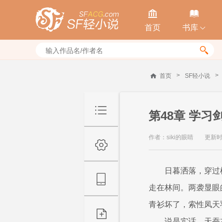


首页
书库


>
>
首页
SF轻小说
第48章 学习
作者：siki的眼睛
更新时间
日暮洒落，穿过
走在林间。两袭显眼
青衫坏了，索性凤天
说是实话，天蚕