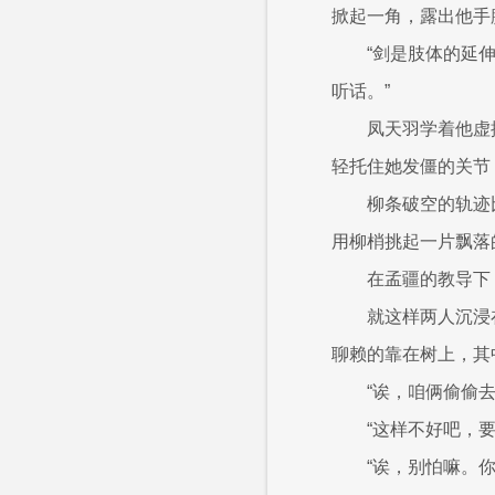
掀起一角，露出他手
“剑是肢体的延
听话。”
凤天羽学着他虚
轻托住她发僵的关节
柳条破空的轨迹
用柳梢挑起一片飘落
在孟疆的教导下
就这样两人沉浸
聊赖的靠在树上，其
“诶，咱俩偷偷去
“这样不好吧，
“诶，别怕嘛。