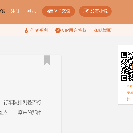


VIP充值
发布小说
F游客
注册
登录
在线漫画

作者福利
VIP用户特权

iO
安卓
扫
一行车队排列整齐行
红衣——原来的那件