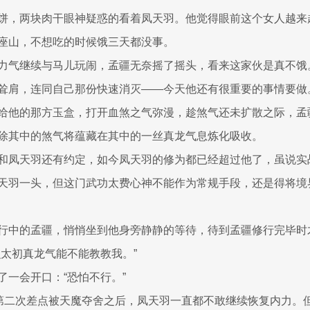
饼，两块肉干眼神疑惑的看着凤天羽。他觉得眼前这个女人越来
座山，不想吃的时候饿三天都没事。
力气继续与马儿玩闹，孟疆无奈摇了摇头，看来这家伙是真不饿
耸肩，连同自己那份快速消灭——今天他还有很重要的事情要做
给他的那方玉盒，打开血煞之气弥漫，趁煞气还未扩散之际，孟
除其中的煞气将蕴藏在其中的一丝真龙气息炼化吸收。
和凤天羽还有约定，如今凤天羽的修为都已经超过他了，虽说实
天羽一头，但这门武功太费心神不能作为常规手段，还是得将境
行中的孟疆，悄悄坐到他身旁静静的等待，待到孟疆修行完毕时
么太初真龙气能不能教教我。”
了一会开口：“恐怕不行。”
历第二次差点被天魔夺舍之后，凤天羽一直都不敢继续恢复内力。