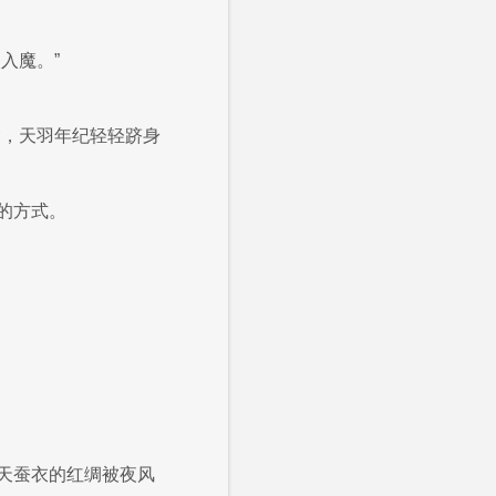
入魔。”
夕，天羽年纪轻轻跻身
的方式。
天蚕衣的红绸被夜风