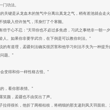
一门功法。
气的关键是从龙血木的煞气中分离出真龙之气，稍有差池就会走火
不慎吸入些许煞气，浑身打了个寒颤。
有些于心不忍：“天羽你也不必过多焦虑，习武之事绝非一朝一
龄人。如果你非要学武功，在下倒是可以教你剑法。”
说的有道理，孟疆剑法确实很厉害和他学习剑法不失为一种提升
问题。”
不会变得和你一样性格古怪。”
玩的，看你那表情。”
露笑颜，孟疆也不由笑出了声。
子拉得很长，他折了两根枯枝，将稍细的那支递到凤天羽面前。