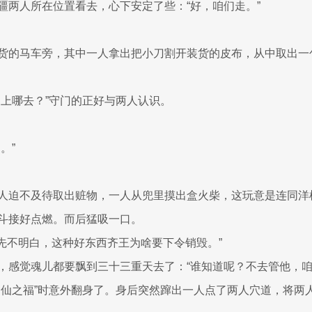
疆两人所在位置看去，心下安定了些：“好，咱们走。”
货的马车旁，其中一人拿出把小刀割开装货的皮布，从中取出一
是上哪去？”守门的正好与两人认识。
。”
人迫不及待取出赃物，一人从兜里摸出盒火柴，这玩意是连同洋
斗接好点燃。而后猛吸一口。
就先不明白，这种好东西齐王为啥要下令销毁。”
，感觉魂儿都要飘到三十三重天去了：“谁知道呢？不去管他，咱
神仙之福”时意外翻身了。身后突然蹿出一人点了两人穴道，将两