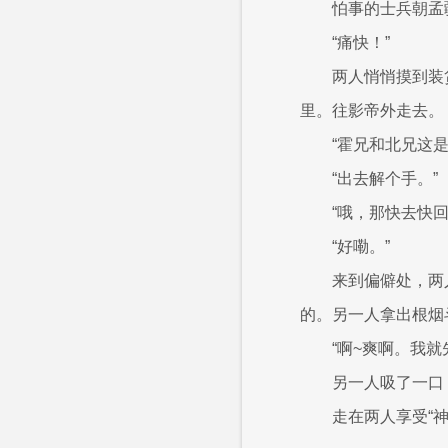
怕事的士兵朝孟
“痛快！”
两人悄悄摸到装
里。往影帝外走去。
“霍兄和北兄这
“出去解个手。”
“哦，那快去快回
“好嘞。”
来到偏僻处，两
的。另一人拿出根烟
“啊~爽啊。我
另一人吸了一口
走在两人享受“