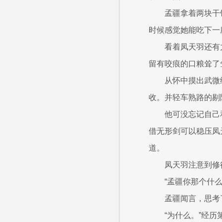
孟疆拿着两块干
时候感觉她能吃下一
看着凤天羽还有
留有咬痕的口粮耸了
从怀中摸出武微
收。并轻车熟路的剔
他可没忘记自己
借无形剑可以稳压凤
道。
凤天羽注意到修
“孟疆你那个什
孟疆闻言，思考
“为什么。”经