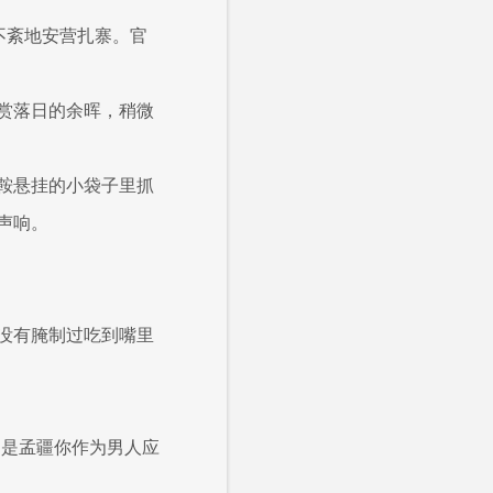
不紊地安营扎寨。官
赏落日的余晖，稍微
鞍悬挂的小袋子里抓
声响。
没有腌制过吃到嘴里
倒是孟疆你作为男人应