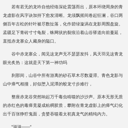
若有若无的龙吟自他经络深处震荡而出，原本环绕周身的青
龙虚影在风字诀加持下愈发清晰。龙须飘摇间卷起狂澜，谷口两
侧百年古松的针叶被尽数扯落，化作碧绿漩涡在龙影周围盘旋。
孟疆足下青砖寸寸龟裂，蛛网状的裂痕沿着山谷驿道向前蔓延，
直抵赤龙寨众人藏身的隘口。
谷中赤龙寨众，闻见这龙声无不瑟瑟发抖，凤天羽见这青龙
眼光炙热：这就是天下第一神功吗
刹那间，山谷中所有游离的砂石草木尽数凝滞。青色龙影与
山中瘴气相撞，好似堕入泥潭的蛟龙寸步难行，
整座赤龙谷突然响起万千毒虫啃噬的沙沙声。原本无形无质
的赤红色的毒瘴竟凝成粘稠胶质，攀附在青龙虚影上的瘴气幻化
出千百张狰狞鬼面，贪婪吞噬着太初真龙气的精纯内力。
“滋滋——“