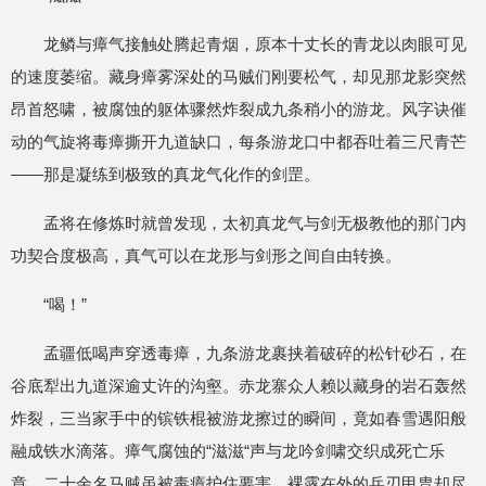
龙鳞与瘴气接触处腾起青烟，原本十丈长的青龙以肉眼可见
的速度萎缩。藏身瘴雾深处的马贼们刚要松气，却见那龙影突然
昂首怒啸，被腐蚀的躯体骤然炸裂成九条稍小的游龙。风字诀催
动的气旋将毒瘴撕开九道缺口，每条游龙口中都吞吐着三尺青芒
——那是凝练到极致的真龙气化作的剑罡。
孟将在修炼时就曾发现，太初真龙气与剑无极教他的那门内
功契合度极高，真气可以在龙形与剑形之间自由转换。
“喝！”
孟疆低喝声穿透毒瘴，九条游龙裹挟着破碎的松针砂石，在
谷底犁出九道深逾丈许的沟壑。赤龙寨众人赖以藏身的岩石轰然
炸裂，三当家手中的镔铁棍被游龙擦过的瞬间，竟如春雪遇阳般
融成铁水滴落。瘴气腐蚀的“滋滋“声与龙吟剑啸交织成死亡乐
章，二十余名马贼虽被毒瘴护住要害，裸露在外的兵刃甲胄却尽