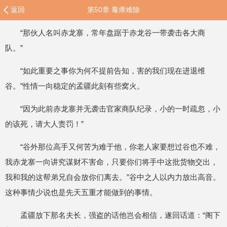
返回
第50章 毒瘴难除
“那伙人名叫赤龙寨，常年盘踞于赤龙谷一带袭击各大商
队。”
“如此重要之事你为何不提前告知，害的我们现在进退维
谷。”性情一向稳定的孟疆此刻有些窝火。
“因为此前赤龙寨并无袭击官家商队纪录，小的一时疏忽，小
的该死，请大人责罚！”
“谷外那位高手又何苦为难于他，你老人家要想过谷也不难，
我赤龙寨一向讲究谋财不害命，只要你们将手中这批货物交出，
我和我的这帮弟兄自会放你们离去。”谷中之人以内力放出高音。
这种事情少说也是先天五重才能做到的事情。
孟疆放下那名夫长，强盗的话他岂会相信，遂回话道：“阁下