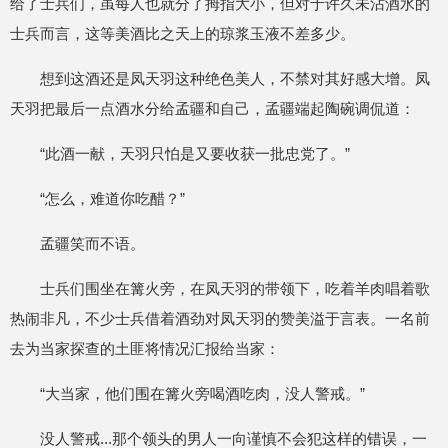
给了士兵们，虽每人也就分了拇指大小，但对于许久未沾酒水的
士兵而言，这等美酒比之天上的琼浆玉液不差多少。
想到这酒还是凤天羽这种绝色美人，不禁对其好感大增。凤
天羽把最后一点酒水分给孟疆和自己，孟疆端起陶碗调侃道：
“此酒一献，天羽只怕是又要收获一批忠党了。”
“怎么，难道你吃醋？”
孟疆笑而不语。
士兵们围坐在篝火旁，在凤天羽的带领下，吃着羊肉唱着歌
热闹非凡，不少士兵借着酒劲对凤天羽的赞美溢于言表。一名前
去为当家探查的土匪将情况汇报给当家：
“大当家，他们围在篝火旁喝酒吃肉，没人警戒。”
没人警戒...那个领头的男人一向谨慎不会犯这样的错误，一