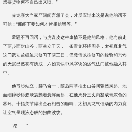
想要货物何不自己出来取。”
赤龙寨大当家严阔闻言恁了会，才反应过来这是说他的话不
可信：“那阁下要如何才肯相信我等。”
孟疆不再回话，与虎谋皮这种事情不是他的风格，他向前走
了两步面对山谷，两掌立于天，一条青龙环绕周身，太初真龙气
这门武功孟疆虽只修习了两三日，但凭借以往修习的经验和恐怖
的天赋已然初有所成，六如真诀中风字诀的运气法门被他融入其
中。
他弓步站立，腰马合一，随后两掌推出山谷间骤然风起。地
面细碎砂砾簌簌震颤着悬浮而起，在他周身三丈内凝成青灰色的
雾环。十指关节爆出金石相击的脆响，太初真龙气催动的内力竟
让空气呈现液态般的扭曲波纹。
“昂——“