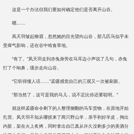
这是一个办法但我们要如何确定他们是否离开山谷。
嗯……
凤天羽皱起柳眉，忽然她的目光望向山谷，那几匹马似乎未
受瘴气影响，还在谷中啃食草地。
“有了。”凤天羽走到赤兔身旁在马耳边小声说了几句，赤兔
打了个响鼻，缓步走向山谷。
“它听得懂人话……”孟疆感觉自己的三观又一次被刷新。
“那当然了，这可是我的马儿，说不定比你还要聪明。”
就这样孟疆命令剩下的人整理侧翻的马车货物，在原地开始
扎营。凤天羽不知从哪抓来了两只野山羊，亲手剥好羊皮，掏出
内脏，架在火上炙烤，同时拿出自己真从许久没剩多少的美酒分