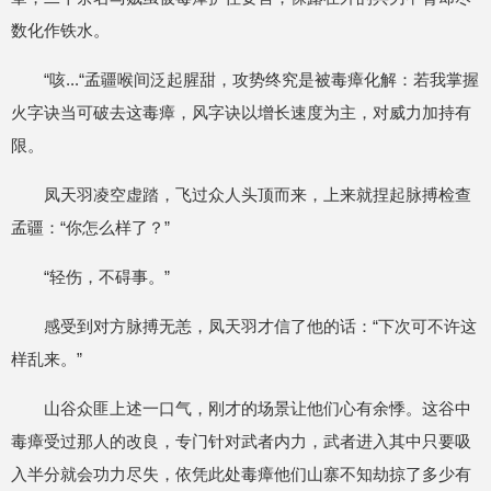
数化作铁水。
“咳...“孟疆喉间泛起腥甜，攻势终究是被毒瘴化解：若我掌握
火字诀当可破去这毒瘴，风字诀以增长速度为主，对威力加持有
限。
凤天羽凌空虚踏，飞过众人头顶而来，上来就捏起脉搏检查
孟疆：“你怎么样了？”
“轻伤，不碍事。”
感受到对方脉搏无恙，凤天羽才信了他的话：“下次可不许这
样乱来。”
山谷众匪上述一口气，刚才的场景让他们心有余悸。这谷中
毒瘴受过那人的改良，专门针对武者内力，武者进入其中只要吸
入半分就会功力尽失，依凭此处毒瘴他们山寨不知劫掠了多少有