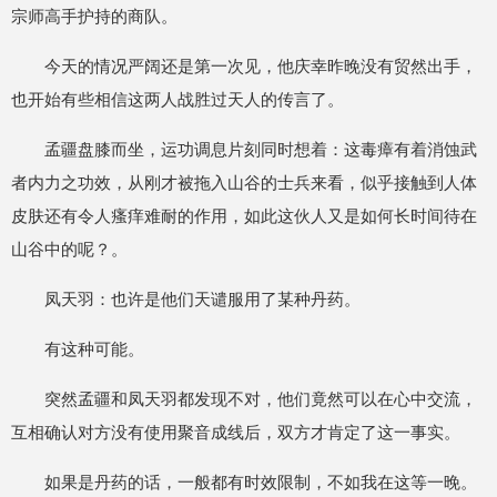
宗师高手护持的商队。
今天的情况严阔还是第一次见，他庆幸昨晚没有贸然出手，
也开始有些相信这两人战胜过天人的传言了。
孟疆盘膝而坐，运功调息片刻同时想着：这毒瘴有着消蚀武
者内力之功效，从刚才被拖入山谷的士兵来看，似乎接触到人体
皮肤还有令人瘙痒难耐的作用，如此这伙人又是如何长时间待在
山谷中的呢？。
凤天羽：也许是他们天谴服用了某种丹药。
有这种可能。
突然孟疆和凤天羽都发现不对，他们竟然可以在心中交流，
互相确认对方没有使用聚音成线后，双方才肯定了这一事实。
如果是丹药的话，一般都有时效限制，不如我在这等一晚。