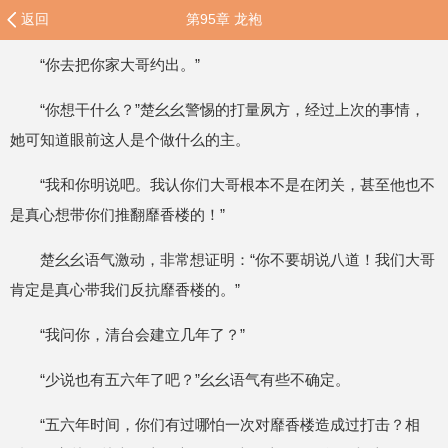
返回
第95章 龙袍
“你去把你家大哥约出。”
“你想干什么？”楚幺幺警惕的打量夙方，经过上次的事情，
她可知道眼前这人是个做什么的主。
“我和你明说吧。我认你们大哥根本不是在闭关，甚至他也不
是真心想带你们推翻靡香楼的！”
楚幺幺语气激动，非常想证明：“你不要胡说八道！我们大哥
肯定是真心带我们反抗靡香楼的。”
“我问你，清台会建立几年了？”
“少说也有五六年了吧？”幺幺语气有些不确定。
“五六年时间，你们有过哪怕一次对靡香楼造成过打击？相