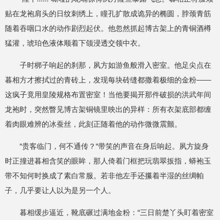
贴在龙袍肩头的日纹刺绣上，瞳孔扩散成诡异的椭圆，脖颈青筋
随着吞咽口水的动作剧烈起伏。他忽然抓起博古架上的青铜酒樽
猛灌，琥珀色液体顺着下颌浸透交领中衣。
子时梆子响起的刹那，夙方如游鱼般滑入密室。他足尖点在
暮相方才擦拭过的青砖上，发现每块砖缝都撒着极细的金粉——
这疯子竟用皇陵规格布置密室！当他要揭开那件破损的洪武年间
龙袍时，突然瞥见博古架铜镜里映出的异样：所有衣架底部都缠
着肉眼难辨的冰蚕丝，此刻正随着他的动作微微震颤。
“贵客临门，何不通传？“带笑的声音在身后响起。夙方旋身
时正撞进暮相含笑的眼眸，那人倚着门框把玩翡翠扳指，蟒袍玉
带不知何时换成了素白常服。若非他左手还攥着半湿的丝绸帕
子，几乎要让人以为是另一个人。
暮相缓步逼近，靴底碾过满地金粉：“三日前楚丫头盯着密室