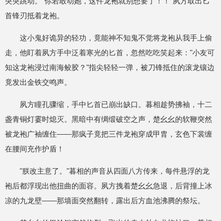
突突跳动。“你若敢动她，这件龙袍就别想要了！！”夙方取出匕
首锋刃抵着龙袍。
这小鬼好诡异的轻功，竟能神不知鬼不觉将龙袍从我手上偷
走，他盯着夙方手中泛着寒光的匕首，忽然吃吃笑起来："小友可
知这龙袍浸过南海鲛胶？"指尖轻轻一弹，被刀锋抵住的滚龙镶边
竟发出金铁交鸣声。
夙方瞳孔骤缩，手中匕首已崩出缺口。暮相趁势拂袖，十二
盏青铜灯霎时熄灭。黑暗中有绸缎破空之声，楚幺幺的软鞭突然
被龙袍广袖缠住——那疯子竟把三件龙袍穿成甲胄，玄色下裳缠
在腰间充作护盾！
"朕改主意了。"暮相的声音从四面八方传来，每件悬浮的龙
袍后都浮现出他扭曲的面容。夙方拽着楚幺幺急退，后背撞上冰
凉的九龙壁——那墙面突然翻转，露出后方血池沸腾的祭坛。