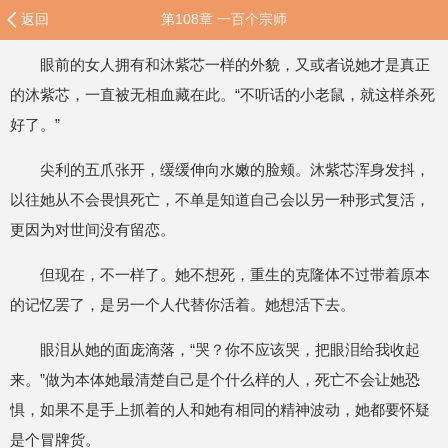
返回
第108章 一百个宗师
眼前的女人拥有和沐紫芯一样的外貌，又或者说她才是真正
的沐紫芯，一直被无相血藏在此。“不听话的小老鼠，就这样杀死
好了。”
尖利的五爪张开，缓缓伸向水嫩的脸颊。沐紫芯浑身发抖，
以往她从不会畏惧死亡，不单是知道自己会以另一种形式复活，
更因为对世间没有留恋。
但现在，不一样了。她不想死，重生的克隆体不过带着原本
的记忆罢了，是另一个人代替你活着。她想活下去。
眼泪从她的面庞滴落，“哭？你不应该哭，把眼泪给我收起
来。”做为本体她最清楚自己是个什么样的人，死亡不会让她恐
惧，如果不是手上抓着的人和她有相同的精神波动，她都要怀疑
是个冒牌货。