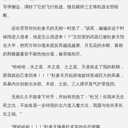
导弹侧边，调转了它的飞行轨迹。随后横跨三丈将机器全部斩
断。
还在苦苦对抗杜参天的无相一时急了，“该死，偏偏在这个时
候闯进入侵者，他是怎么混进来！？”主控室的武器已被杜参天毁
去大半，然而方却分毫未损反而越战越勇。月见花的水蟒、暮相
的荆棘藤蔓皆不能伤他分毫，被吞噬殆尽。
“哈哈哈，水之道、木之道、土之道。天道收走了我的权柄，
那我就自己拿回来！！！”杜参天开始原地旋转形成巨大的风暴，
风暴内分别射出水箭、木箭、土箭。三人撑开真气护罩抵挡。
无相久久不能拿下对手，开始有些急了：“杜兄！你我本无生
死之仇，不如各退一步待我扒出六道入魔大法，我愿与你共享长
生之福。”
“呀哈哈哈！！！”杜参天捧着肚皮笑的合不拢嘴。