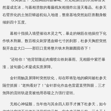
然凝成玄冰，与暮相溃散的毒藤残灰相撞炸出漫天毒晶。杜参天
右臂所化的土煞巨蟒趁机钻入地缝，整座基地突然如巨兽翻身般
倾斜四十五度。
暮相十指插入墙壁催动木灵之气，暴走的钢筋在他操控下化
作铁木荆棘。数百根尖刺穿透血蟒七寸的刹那，杜参天胸腔突然
裂开血盆大口——那巨口竟将整片铁木荆棘囫囵吞下！
"还给你！"他背部隆起肉瘤喷出铁刺暴雨。无相眼中紫芒暴
涨，波旬摄心术凝成实质屏障。
金针雨触及屏障时突然软化，却在即将坠地的瞬间被杜参天
隔空抓握："老狗看好了！"金针群化作血色雷霆直劈阵眼，三才
煞阵的流转轨迹竟被他用吞噬之力强行逆转。
无相心神猛颤，当年他与其余四人联手才擒下杜参天，如今