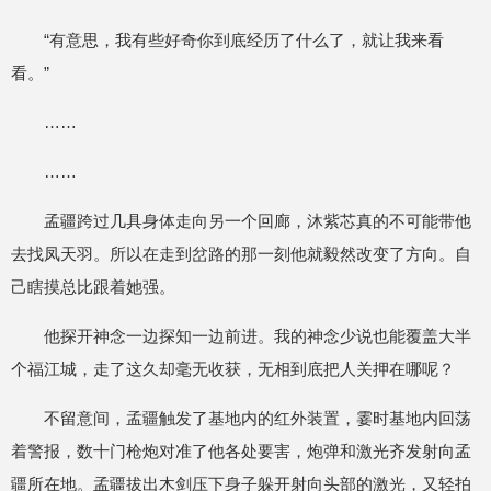
“有意思，我有些好奇你到底经历了什么了，就让我来看
看。”
……
……
孟疆跨过几具身体走向另一个回廊，沐紫芯真的不可能带他
去找凤天羽。所以在走到岔路的那一刻他就毅然改变了方向。自
己瞎摸总比跟着她强。
他探开神念一边探知一边前进。我的神念少说也能覆盖大半
个福江城，走了这久却毫无收获，无相到底把人关押在哪呢？
不留意间，孟疆触发了基地内的红外装置，霎时基地内回荡
着警报，数十门枪炮对准了他各处要害，炮弹和激光齐发射向孟
疆所在地。孟疆拔出木剑压下身子躲开射向头部的激光，又轻拍