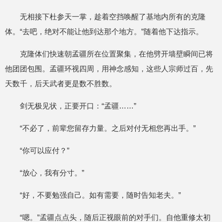
无相接下杜参天一掌，趁着空挡唤醒了基地内所有的克隆
体。“去吧，绝对不能让他到达那个地方。”随着他下达指示。
克隆体们快速朝孟疆所在位置聚集，在他劈开墙壁瞬间已将
他团团包围。孟疆环视四周，用神念感知，这些人宗师过百，先
天数千，后天武者更是数不胜数。
剑无极见状，正要开口：“孟疆……”
“不必了，前辈您留存力量。之后对付无相您再出手。”
“你可以应付？”
“放心，我有分寸。”
“好，不要勉强自己。如有需要，随时告知老夫。”
“嗯。”孟疆点点头，随后正视眼前的对手们。自他重修太初