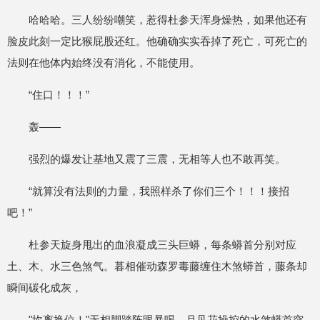
哈哈哈。三人纷纷嘲笑，惹得杜参天浑身燥热，如果他还有
脸皮此刻一定比猴屁股还红。他确确实实吞掉了死亡，可死亡的
法则在他体内始终没有消化，不能使用。
“住口！！！”
轰——
强烈的爆发让基地又震了三震，无相等人也不敢再笑。
“就算没有法则的力量，我照样杀了你们三个！！！接招
吧！”
杜参天旋身甩出的血浪凝成三头巨蟒，每条蟒首分别对应
土、木、水三色煞气。暮相催动森罗毒藤缠住木煞蟒首，藤条却
瞬间碳化成灰，
"坎离换位！"无相脚踏阵眼暴喝。月见花操控的水煞蟒首突