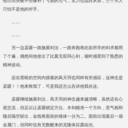
他功法突破不但修补了亏损的元气，实力也远胜从前，三个天人
只怕不是他的对手。
……
……
另一边孟疆一路施展剑法，一路奔跑将此前所学的剑术都用
了个遍，偶然间他使出了比翼无双同心剑，顿时感受到了熟悉的
精神波动。
还在黑暗的空间内摸索的凤天羽也同样有所感应，这神念是
孟疆！！他来救我了，可是我还怎么告诉他我在这。
孟疆继续施展剑法，凤天羽的神念越来越清晰，虽然还在心
底交流，但足以让孟疆锁定方位。木剑瞄准一个方向，意气相和
随后隔空斩出，金线将面前的墙体一分为二。面前出现最后一扇
金属门，但同时也有无数醒来的克隆体目露凶光。