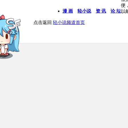
便
漫 画
轻小说
资 讯
论 坛
以
点击返回
轻小说频道首页