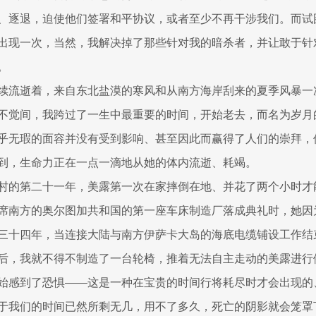
、逐退，迫使他们签署和平协议，或者至少不再干涉我们。而试
出现一次，当然，我解决掉了那些针对我的暗杀者，并让敢于针
。
续流逝着，来自东北盐漠的寒风和从南方海岸刮来的夏季风暴一
不觉间，我跨过了一生中最重要的时间，开始老去，而名为岁月
乎无瑕的面容并没有受到影响、甚至因此而赢得了人们的崇拜，
到，生命力正在一点一滴地从她的体内流逝、耗竭。
村的第二十一年，美露第一次在家摔倒在地、并花了两个小时才
席南方的奥尔图加共和国的第一座车床制造厂落成典礼时，她因
三十四年，当连接大陆与南方伊萨卡大岛的海底电缆铺设工作结
后，我就不得不制造了一台轮椅，推着无法自主走动的美露进行
始感到了恐惧——这是一种在宝贵的时间行将耗尽时才会出现的
于我们的时间已然所剩无几，用不了多久，死亡的阴影就会笼罩