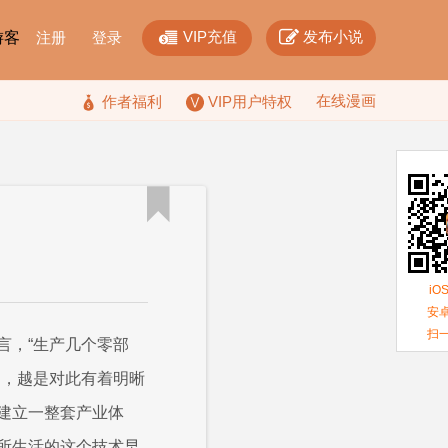


VIP充值
发布小说
F游客
注册
登录
在线漫画

作者福利
VIP用户特权

iO
安卓
扫
言，“生产几个零部
是，越是对此有着明晰
建立一整套产业体
所生活的这个技术早