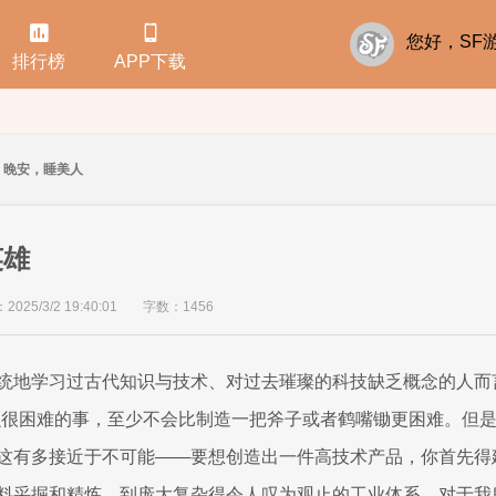


您好，S
排行榜
APP下载
晚安，睡美人
英雄
25/3/2 19:40:01
字数：1456
统地学习过古代知识与技术、对过去璀璨的科技缺乏概念的人而
么很困难的事，至少不会比制造一把斧子或者鹤嘴锄更困难。但
这有多接近于不可能——要想创造出一件高技术产品，你首先得
料采掘和精炼，到庞大复杂得令人叹为观止的工业体系。对于我