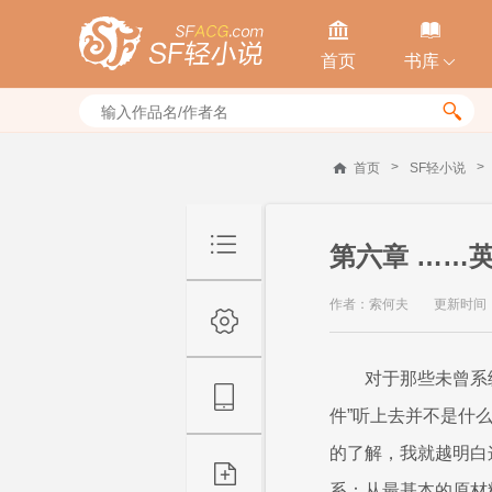


首页
书库


>
>
首页
SF轻小说
第六章 ……
作者：索何夫
更新时间：20
对于那些未曾系
件”听上去并不是什
的了解，我就越明白
系：从最基本的原材