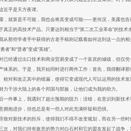
这近乎是天方夜谭。
露，就算是不可能，我也会将其变成可能——更何况，美露也告
于真正的高技术产品。只要达到相当于“第二次工业革命”的技术
我从那些学者手中获得的古老手稿则记载着如何达到这一点的相
勇者”和“贤者”变成“英雄”。
时已经通过出口技术和商业贸易变成了一个富庶的城镇，但仅凭
产体系的。于是，我开始同时进行两件工作：首先，我得翻译那
、校对和改正其中的错漏，使得它变成现代人可以运用的技术发
财力干涉大陆上的各个邦国与部族，让他们成为我的助力。
后一件事上，我遇到了超出预期的阻力：没错，在意识到新技术
意拥抱进步，但也总是有一些人对此充满怀疑和恐惧。
导致对新技术的拒斥，使得我们不得不改变规划，而在另一些时
三次，对我们持有敌意的势力对白石村和它的盟友发起了战争，