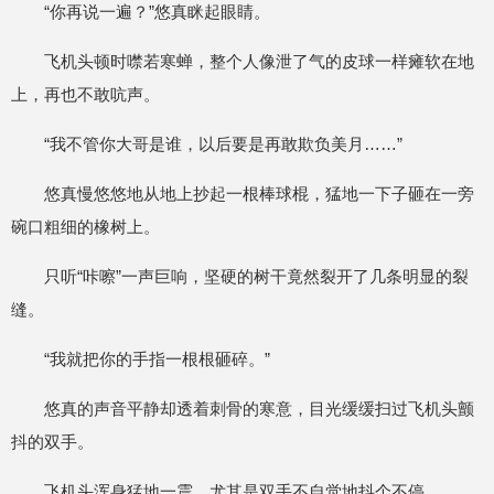
“你再说一遍？”悠真眯起眼睛。
飞机头顿时噤若寒蝉，整个人像泄了气的皮球一样瘫软在地
上，再也不敢吭声。
“我不管你大哥是谁，以后要是再敢欺负美月……”
悠真慢悠悠地从地上抄起一根棒球棍，猛地一下子砸在一旁
碗口粗细的橡树上。
只听“咔嚓”一声巨响，坚硬的树干竟然裂开了几条明显的裂
缝。
“我就把你的手指一根根砸碎。”
悠真的声音平静却透着刺骨的寒意，目光缓缓扫过飞机头颤
抖的双手。
飞机头浑身猛地一震，尤其是双手不自觉地抖个不停。