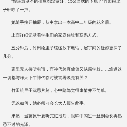
“你连最基本的排查都没做好，怎么当我的下属？”竹田绘里
子轻哼了一声。
她随手拉开抽屉，从中拿出一本高中二年级的花名册。
上面详细记录着学生们的家庭住址和联系方式。
五分钟后，竹田绘里子缓缓放下电话，眉宇间的疑虑更深了
几分。
家里无人接听电话，而神代悠真偏偏又缺席学校……难道这
一切都与昨天下午神代临时被警署唤走有关？
竹田绘里子沉思片刻，心中隐隐觉得事情并不简单。
无论如何，她必须向会长大人报告此事。
果然，当藤原千夏听完汇报后，眼眸中闪过一丝副会长再熟
悉不过的光泽。