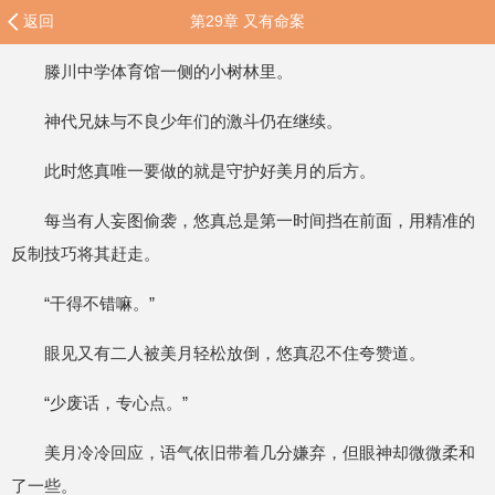
返回
第29章 又有命案
滕川中学体育馆一侧的小树林里。
神代兄妹与不良少年们的激斗仍在继续。
此时悠真唯一要做的就是守护好美月的后方。
每当有人妄图偷袭，悠真总是第一时间挡在前面，用精准的
反制技巧将其赶走。
“干得不错嘛。”
眼见又有二人被美月轻松放倒，悠真忍不住夸赞道。
“少废话，专心点。”
美月冷冷回应，语气依旧带着几分嫌弃，但眼神却微微柔和
了一些。