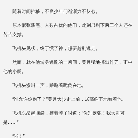
随着时间推移，不良少年们渐渐力不从心。
原本嚣张跋扈、人数占优的他们，此刻只剩下两三个人还在
苦苦支撑。
飞机头见状，终于慌了神，想要趁乱逃走。
然而，就在他转身逃跑的一瞬间，美月猛地掷出竹刀，正中
他的小腿。
飞机头惨叫一声，踉跄着跪倒在地。
“谁允许你跑了？”美月大步走上前，居高临下地看着他。
飞机头昂起脑袋，梗着脖子叫道：“你别嚣张！我大哥可
是……”
“啪！”