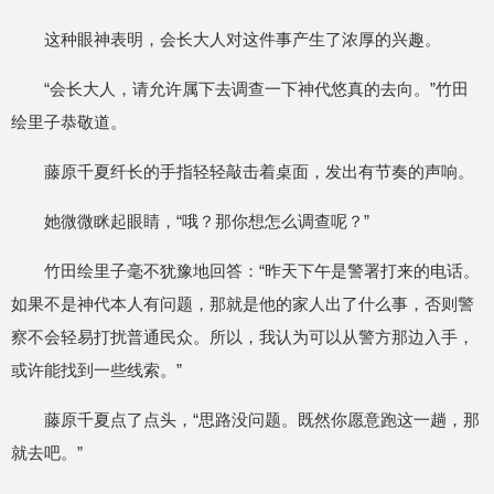
这种眼神表明，会长大人对这件事产生了浓厚的兴趣。
“会长大人，请允许属下去调查一下神代悠真的去向。”竹田
绘里子恭敬道。
藤原千夏纤长的手指轻轻敲击着桌面，发出有节奏的声响。
她微微眯起眼睛，“哦？那你想怎么调查呢？”
竹田绘里子毫不犹豫地回答：“昨天下午是警署打来的电话。
如果不是神代本人有问题，那就是他的家人出了什么事，否则警
察不会轻易打扰普通民众。所以，我认为可以从警方那边入手，
或许能找到一些线索。”
藤原千夏点了点头，“思路没问题。既然你愿意跑这一趟，那
就去吧。”