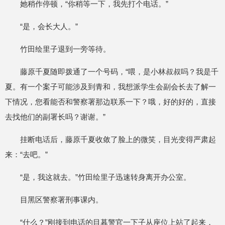
她稍作停顿，“你稍等一下，我先打个电话。”
“是，会长大人。”
竹田绘里子退到一旁等待。
藤原千夏随即拨通了一个号码，“喂，是小林叔叔吗？我是千
夏。有一个案子可能涉及到青和，我想派学生会副会长去了解一
下情况，您看能否和警察署那边联系一下？哦，好的好的，直接
去找他们的副署长吗？谢谢。”
挂断电话后，藤原千夏收敛了脸上的微笑，目光变得严肃起
来：“去吧。”
“是，我这就去。”竹田绘里子迅速转身离开办公室。
目黑区警察署刑事课内。
“什么？”刚接到电话的目暮警官一下子从座位上站了起来，