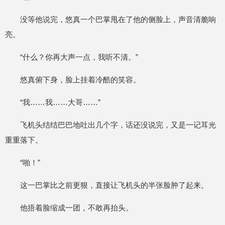
没等他说完，悠真一个巴掌甩在了他的侧脸上，声音清脆响
亮。
“什么？你再大声一点，我听不清。”
悠真俯下身，脸上挂着冷酷的笑容。
“我……我……大哥……”
飞机头结结巴巴地吐出几个字，话还没说完，又是一记耳光
重重落下。
“啪！”
这一巴掌比之前更狠，直接让飞机头的半张脸肿了起来。
他捂着脸缩成一团，不敢再抬头。