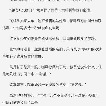
“滚吧！废物们！”悠真挥了挥手，懒得再和他们废话。
飞机头如蒙大赦，连滚带爬地站起身，招呼残存的同伴狼狈
逃窜，生怕再多待一秒就会命丧当场。
待不良少年们消失在树林深处后，四周重新恢复了宁静。
空气中弥漫着一丝紧张过后的余韵，只有风吹动树叶的沙沙
声填补了这片短暂的空白。
美月瞥了悠真一眼，嘴唇微微动了动，似乎想说些什么，但
最终只吐出了两个字：“谢谢。”
悠真闻言，嘴角扬起一抹淡淡的笑意，“不客气。”
虽然他很想补充一句“对付几个不良少年只不过是小场面”，
但话到嘴边又咽了回去。