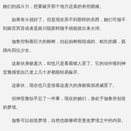
她们的战斗力，想要破开那个地方还真的有些困难。
如果有火就好了。但是现在弄不到那样的东西，她们可做不
到姬宫冥音或者是姬川隐那样随手就能搓出来火球。
伽鲁控制着巨大的榕树，抬起由树根组成的、粗壮的腿，践
踏向四位少女。
这家伙身躯庞大，却也只是看着唬人罢了。它的动作慢到神
堂雅感觉自己老上几十岁都能轻易躲开。
这家伙，现在也只是借着这庞大的身躯狐假虎威罢了。
但神堂雅似乎忘了一件事，现在的她们，身处于伽鲁所创造
的梦境。
伽鲁可以创造梦境，自然也能够肆意更改梦境之中的内容。