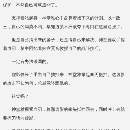
保护，不然自己可就遭罪了。
支撑着站起身，神堂雅心中盘算着接下来的计划。以一敌
三，自己的局势不利。早知道就不应该夸下海口在这里逞强了。
但是自己捅出来的篓子，还是得自己来解决。神堂雅双手握
着血刃，脑中回忆着姬宫冥音教授自己的战斗技巧。
一定有办法破局的。
虚影伸长了手向自己抽打来，神堂雅举起血刃抵挡。这虚影
的攻击不知为何，总感觉轻飘飘的。
错觉吗？
神堂雅握紧血刃，将那虚影的拳头抵挡回去，同时冲上去就
要挥刀斩向虚影。