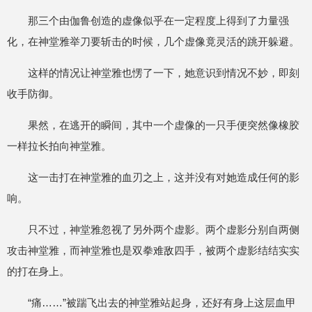
那三个由伽鲁创造的虚像似乎在一定程度上得到了力量强
化，在神堂雅举刀要斩击的时候，几个虚像竟灵活的跳开躲避。
这样的情况让神堂雅也愣了一下，她意识到情况不妙，即刻
收手防御。
果然，在逃开的瞬间，其中一个虚像的一只手便突然像橡胶
一样拉长拍向神堂雅。
这一击打在神堂雅的血刃之上，这并没有对她造成任何的影
响。
只不过，神堂雅忽视了另外两个虚影。两个虚影分别自两侧
攻击神堂雅，而神堂雅也是双拳难敌四手，被两个虚影结结实实
的打在身上。
“痛……”被踹飞出去的神堂雅站起身，还好有身上这层血甲