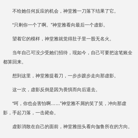
不给她任何反应的机会，神堂雅一刀落下结果了它。
“只剩你一个了啊。”神堂雅看向最后一个虚影。
望着它的模样，神堂雅就觉得肚子里一股无名火。
当年自己可没少受她们招待，现如今，自己可要把这笔账全
都算回来。
想到这里，神堂雅提着刀，一步步踱步走向那虚影。
这一次，虚影反倒是因为畏惧而向后退去。
“呵，你也会害怕啊……”神堂雅不屑的笑了笑，冲向那虚
影，手起刀落，一击毙命。
虚影消散在自己的面前，神堂雅扭头看向伽鲁所在的方向。