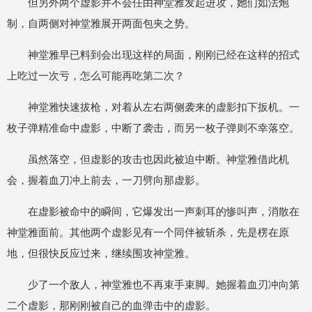
但另外两个虚影并不会任由神堂雅发起进攻，她们如法炮
制，自两侧对神堂雅展开两面包夹之势。
神堂雅早已料到会出现这样的局面，刚刚已经在这样的招式
上吃过一次亏，怎么可能再吃第二次？
神堂雅快速拔枪，对着从左右两侧袭来的虚影扣下扳机。一
枚子弹精准命中虚影，中断了袭击，而另一枚子弹则不幸落空。
虽然落空，但虚影的攻击也因此被迫中断。神堂雅借此机
会，握着血刀冲上前去，一刀劈向那虚影。
在虚影被命中的瞬间，它爆发出一声刺耳的惨叫声，消散在
神堂雅面前。其他两个虚影见有一个同伴被斩杀，先是楞在原
地，但很快反应过来，继续围攻神堂雅。
少了一个敌人，神堂雅也不再束手束脚。她握着血刃冲向第
二个虚影，那刚刚被自己的血弹击中的虚影。