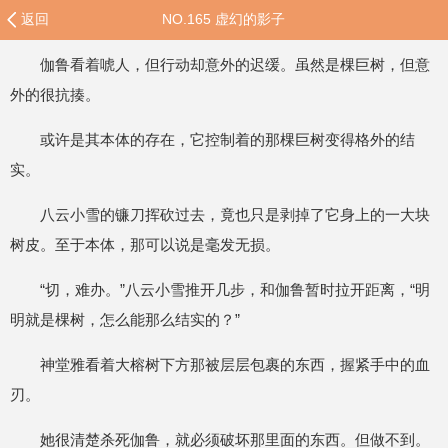
返回
NO.165 虚幻的影子
伽鲁看着唬人，但行动却意外的迟缓。虽然是棵巨树，但意
外的很抗揍。
或许是其本体的存在，它控制着的那棵巨树变得格外的结
实。
八云小雪的镰刀挥砍过去，竟也只是剥掉了它身上的一大块
树皮。至于本体，那可以说是毫发无损。
“切，难办。”八云小雪推开几步，和伽鲁暂时拉开距离，“明
明就是棵树，怎么能那么结实的？”
神堂雅看着大榕树下方那被层层包裹的东西，握紧手中的血
刃。
她很清楚杀死伽鲁，就必须破坏那里面的东西。但做不到。