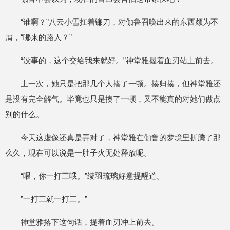
“谁啊？”八云小雪扛着镰刀，对伽鲁召唤出来的东西颇为不
屑，“哪来的路人？”
“没事的，这个交给我来就好。”神堂雅握着血刃站上前去。
上一次，她只是把那几个人揍了一顿。揍归揍，但神堂雅还
是没有完全解气。毕竟也只是揍了一顿，又不能真的对她们做点
别的什么。
今天这虚像还真是弄对了，神堂雅在伽鲁的梦境里折腾了那
么久，现在可以说是一肚子火无处释放呢。
“喂，你一打三哦。”绫羽琉璃好意提醒道。
”一打三就一打三。”
神堂雅撂下这句话，提着血刃冲上前去。