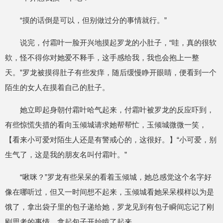
“摸的话倒是可以，但别做过分的事情就行。”
说完，付霜叶一脸开兴地摸起罗龙的小肚子，“哇，真的很软
欸，怪不得你对她爱不释手，这手感给我，我也会抱上一整
天。”罗龙被摸得肚子有些发痒，随后缓慢睁开眼睛，便看到一个
陌生的女人在摸着自己的肚子。
她立即起身朝付霜叶哈气起来，付霜叶被罗龙的反应吓到，
有些惊慌失措的看向玉倾城请求她帮帮忙，玉倾城微微一笑，
【看来小可爱对陌生人还是有警戒心的，这很好。】“小可爱，别
生气了，这是我的朋友名叫付霜叶。”
“啾咪？”罗龙有些呆呆的看着玉倾城，她总感觉这个名字好
像在哪听过，但又一时间想不起来，玉倾城看她呆呆模样以为是
饿了，拿出袋子里的包子递给她，罗龙见到有包子瞬间忘记了刚
刚思考的事情，拿起包子开始啃了起来。