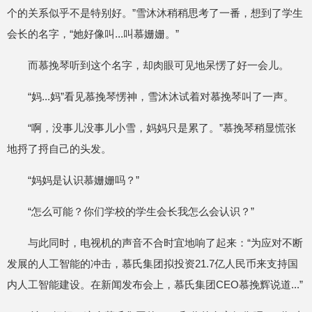
个的关系似乎不是特别好。”雪沐沐稍稍思考了一番，想到了学生
会长的名字，“她好像叫...叫慕姗姗。”
而慕挽琴听到这个名字，却肉眼可见地呆愣了好一会儿。
“妈...妈”看见慕挽琴愣神，雪沐沐试着对慕挽琴叫了一声。
“啊，没事儿没事儿小雪，妈妈只是累了。”慕挽琴稍显慌张
地捋了捋自己的头发。
“妈妈是认识慕姗姗吗？”
“怎么可能？你们学校的学生会长我怎么会认识？”
与此同时，电视机的声音不合时宜地响了起来：“为应对不断
发展的人工智能的冲击，慕氏集团拟投资21.7亿人民币来支持国
内人工智能建设。在新闻发布会上，慕氏集团CEO慕挽辉说道...”