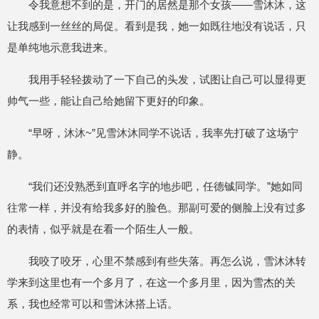
令我意想不到的是，开门的居然是那个女孩——雪沐沐，这
让我感到一丝丝的局促。看到是我，她一如既往地没有说话，只
是单纯地示意我进来。
我用手轻轻拨动了一下自己的头发，试图让自己可以显得更
帅气一些，能让自己给她留下更好的印象。
“早呀，沐沐~”见雪沐沐同学不说话，我率先打破了这场宁
静。
“我们还没熟悉到直呼名字的地步吧，任德铖同学。”她如同
往常一样，并没有给我多好的脸色。那副可爱的侧脸上没有过多
的表情，似乎就是在看一个陌生人一般。
我咬了咬牙，心里不禁感到有些失落。再怎么说，雪沐沐转
学来到这里也有一个多月了，在这一个多月里，因为雪杰的关
系，我也经常可以和雪沐沐搭上话。