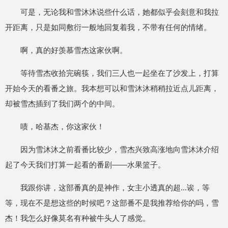
可是，无论我和雪沐沐说些什么话，她都似乎会刻意和我拉
开距离，只是如同敷衍一般地回复着我，不带有任何的情绪。
啊，真的好羡慕雪杰这家伙啊。
等待雪杰收拾完碗筷，我们三人也一起坐在了沙发上，打算
开始今天的看番之旅。我本想可以和雪沐沐稍稍拉近点儿距离，
却被雪杰插到了我们两个的中间。
啧，哈基杰，你这家伙！
因为雪沐沐之前看番比较少，雪杰兴致高涨地向雪沐沐介绍
起了今天我们打算一起看的番剧——水果篮子。
我跟你讲，这部番真的是神作，女主小透真的超...诶，等
等，现在不是想这些的时候吧？这部番不是我推荐给你的吗，雪
杰！我怎么好像莫名有种被牛头人了感觉。