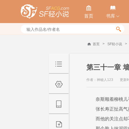


首页
书库


>
>
首页
SF轻小说
第三十一章 
作者：神秘人123
更新时间
奈斯顺着柳桃儿
张长寿正扯高气
而他的关注点却
那个脸上抹泥巴