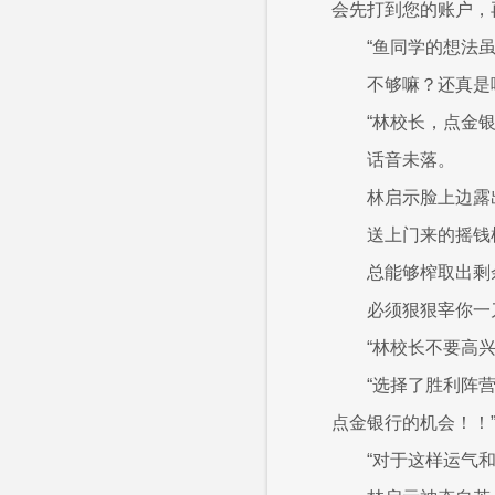
会先打到您的账户，
“鱼同学的想法虽
不够嘛？还真是
“林校长，点金
话音未落。
林启示脸上边露
送上门来的摇钱
总能够榨取出剩余
必须狠狠宰你一
“林校长不要高
“选择了胜利阵
点金银行的机会！！
“对于这样运气