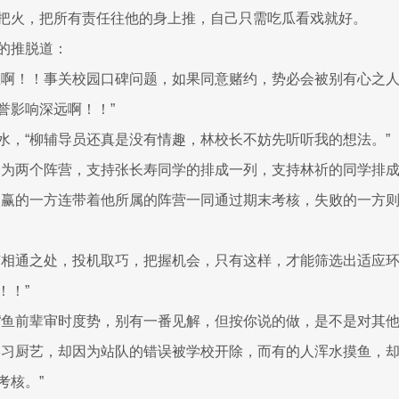
把火，把所有责任往他的身上推，自己只需吃瓜看戏就好。
的推脱道：
思啊！！事关校园口碑问题，如果同意赌约，势必会被别有心之
誉影响深远啊！！”
水，“柳辅导员还真是没有情趣，林校长不妨先听听我的想法。”
分为两个阵营，支持张长寿同学的排成一列，支持林祈的同学排成另一
，赢的一方连带着他所属的阵营一同通过期末考核，失败的一方
有相通之处，投机取巧，把握机会，只有这样，才能筛选出适应
！！”
“鱼前辈审时度势，别有一番见解，但按你说的做，是不是对其他
学习厨艺，却因为站队的错误被学校开除，而有的人浑水摸鱼，
考核。”