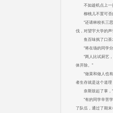
不如趁机点上一
柳桃儿不置可否
“还请林校长三
伐，对望宇大学的声
鱼百味抿了口茶
“将在场的同学
“两人比试厨艺
体开除。”
“做菜和做人也
者生存就是这个道理
奈斯鼓起了掌，
“有的同学辛苦
了队伍，通过了期末