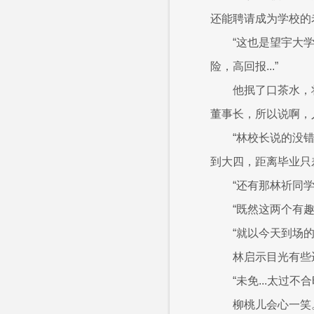
还能聘请成为学校的老
“这也是望宇大
险，高回报...”
他抿了口茶水，
董事长，所以说啊，
“林校长说的没
到大四，距离毕业只
“还有那林祈同学
“既然这两个有
“就以今天到场的
林启示目光有些
“未免...太
柳桃儿会心一笑