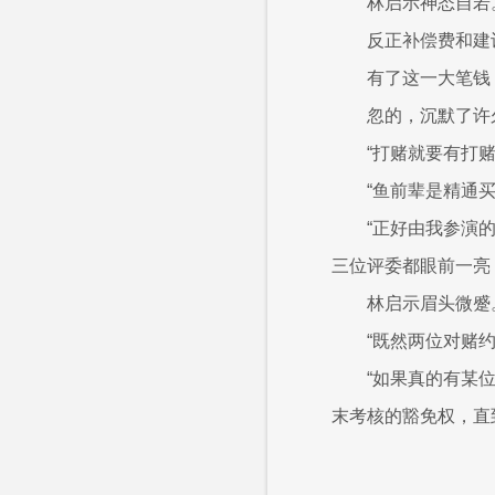
林启示神态自若
反正补偿费和建
有了这一大笔钱
忽的，沉默了许
“打赌就要有打
“鱼前辈是精通
“正好由我参演
三位评委都眼前一亮
林启示眉头微蹙
“既然两位对赌
“如果真的有某
末考核的豁免权，直