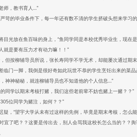
师，教书育人...”
学严苛的毕业条件下，每一年还有数不清的学生挤破头想来学习
将目光放在鱼百味的身上，“鱼同学同是本校优秀毕业生，现在
人就是要有压力才有动力嘛！！”
错，但按柳辅导员所说，张长寿同学不学无术，却能屡次通过期
差临门一脚，我倒是很好奇如此玩世不恭的学生烹饪出来的菜品
，神神秘秘，就连柳辅导员也不知道他的个人信息...”
趣的同学以期末考核打赌，我们这些老前辈不妨也赌上一赌？？”
305位同学为赌注，如何？？”
迟疑，“望宇大学从未有过这样的先例，毕竟是期末考核，怎么能
过不合时宜了吧？？这要是传出去，别人会骂我这校长怎么当的？？舆
。