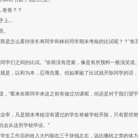
..爸爸？？
上...
音。
奈斯是怎么看待张长寿同学和林祈同学期末考核的比试呢？？”鱼
励同学们之间的比试。”奈斯没有思索，像是有所预料一般浅笑道
校规是，以和为本，忍辱负重。但如果输了比试就开除同学的话
道，“看来奈斯同学来这之前有做过功课呢，但还是对于我们望
毕业率，凡是期末考核没有通过的学生将被学校开除，只有那些
机会从这所学校毕业。”
的学生工作后的收入大约能在三千块钱左右，远比搬砖之类的体