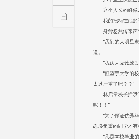
这个人长的好像.
我的把柄在他的手
身旁忽然传来声
“我们的大明星
道。
“我认为应该鼓
“但望宇大学的
太过严重了吧？？”
林启示校长插嘴
呢！！”
“为了保证优秀
忍辱负重的同学才有
“凡是本校毕业