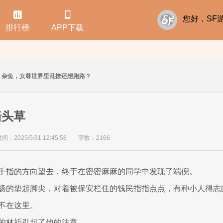


您好，S
排行榜
APP下载
杂鱼，女尊世界里乱撩还想跑路？
墙头草
：2025/5/31 12:45:58
字数：2166
手指的方向望去，终于在密密麻麻的同学中发现了端倪。
扬的垫起脚尖，对着被保安栏住的钱民指指点点，有种小人得志
不在这里。
的林祈引起了他的注意。