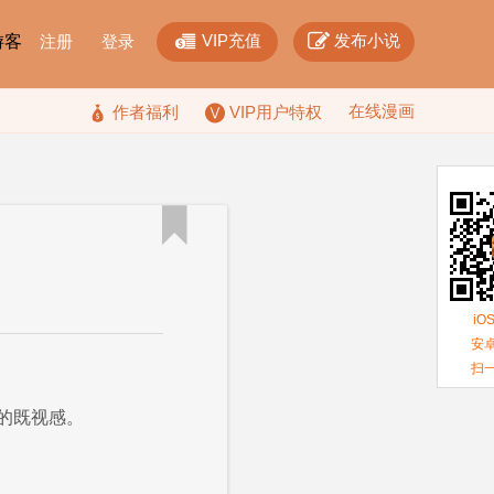


VIP充值
发布小说
F游客
注册
登录
在线漫画

作者福利
VIP用户特权

iO
安卓
扫
的既视感。