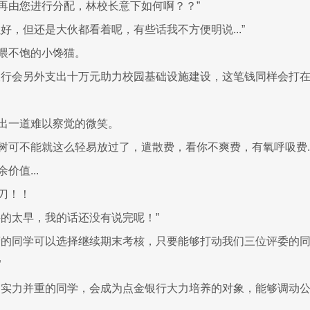
再由您进行分配，林校长意下如何啊？？”
好，但还是大伙都看着呢，有些话我不方便明说...”
喂不饱的小馋猫。
银行会另外支出十万元助力校园基础设施建设，这笔钱同样会打在您的
出一道难以察觉的微笑。
树可不能就这么轻易放过了，遣散费，看你不爽费，有氧呼吸费..
价值...
刀！！
兴的太早，我的话还没有说完呢！”
营的同学可以选择继续期末考核，只要能够打动我们三位评委的
”
和实力并重的同学，会成为点金银行大力培养的对象，能够调动公