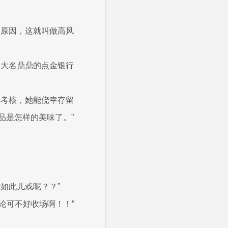
的原因，这就叫做高风
是大名鼎鼎的点金银行
末考核，她能侥幸存留
品是怎样的美味了。”
如此儿戏呢？？”
论可不好收场啊！！”