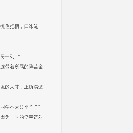
人抓住把柄，口诛笔
列...”
则连带着所属的阵营全
环境的人才，正所谓适
同学不太公平？？”
却因为一时的侥幸选对