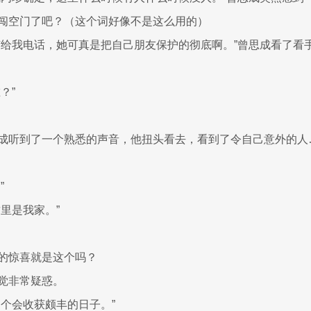
闯空门了吧？（这个词好像不是这么用的）
有给我电话，她可真是把自己朋友保护的彻底啊。”曾思成看了看
？”
成听到了一个熟悉的声音，他扭头看去，看到了令自己意外的人
。
”
里是我家。”
的惊喜就是这个吗？
觉非常疑惑。
是个会收获颇丰的日子。”