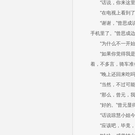
“话说，你来这
“在电视上看到
“谢谢，”曾思
手机里了。”曾思成
“为什么不一开始
“如果你觉得我
着，不多言，骑车准
“晚上还回来吃
“当然，不过可
“那么，曾元，
“好的。”曾元显
“话说琼慧小姐
“应该吧，毕竟