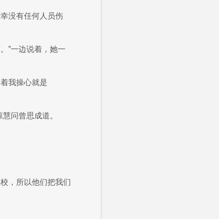
所幸没有任何人员伤
。”一边说着，她一
不着我操心就是
琼慧问曾思成道。
学校，所以他们把我们