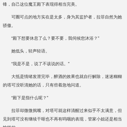
锋，自己这位魔王殿下表现得相当完美。
可圈可点的地方实在是太多，身为其监护者，拉菲自然为她
骄傲。
“殿下想要休息了么？要不要，我伺候您沐浴？”
她低头，轻声轻语。
“我是不是，说了不该说的话。”
大抵是情绪发泄完毕，醉酒的效果也就自行解除，迷迷糊糊
的塔可没听清她的话，只有些着急地问道。
“殿下是指什么呢？”
拉菲却微微抿嘴，对塔可就这样清醒过来似乎不太满意，但
见到塔可没有继续干呕也不再有呜咽的表现，管家小姐还是相当