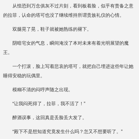
从惶恐到万念俱灰不过片刻，看到板着脸，似乎有责备之意
的拉菲，认命的塔可也没了继续维持所谓贵族礼仪的心情。
双腿晃了晃，鞋子就被她熟练的褪下。
阴暗宅女的气息，瞬间淹没了本对未来有着光明展望的魔
王。
一个打滚，脸上写着悲哀的塔可，就把自己埋进这些年让她
睡得安稳的玩偶里。
模糊不清的闷哼声随之出现。
“让我闷死得了，拉菲，我不活了！”
醉酒误事，这回真是丢脸丢大发了。
“殿下不是想知道究竟发生什么吗？怎又不想要听了。”