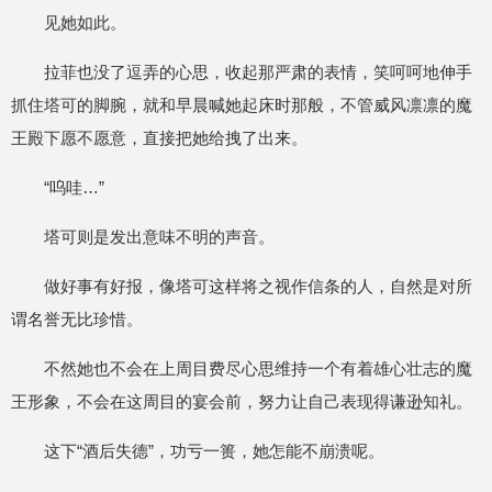
见她如此。
拉菲也没了逗弄的心思，收起那严肃的表情，笑呵呵地伸手
抓住塔可的脚腕，就和早晨喊她起床时那般，不管威风凛凛的魔
王殿下愿不愿意，直接把她给拽了出来。
“呜哇…”
塔可则是发出意味不明的声音。
做好事有好报，像塔可这样将之视作信条的人，自然是对所
谓名誉无比珍惜。
不然她也不会在上周目费尽心思维持一个有着雄心壮志的魔
王形象，不会在这周目的宴会前，努力让自己表现得谦逊知礼。
这下“酒后失德”，功亏一篑，她怎能不崩溃呢。