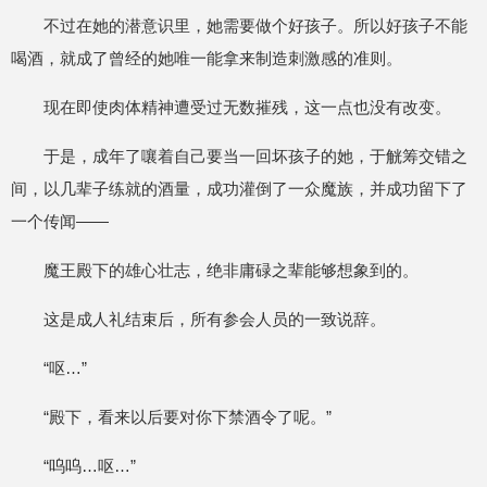
不过在她的潜意识里，她需要做个好孩子。所以好孩子不能
喝酒，就成了曾经的她唯一能拿来制造刺激感的准则。
现在即使肉体精神遭受过无数摧残，这一点也没有改变。
于是，成年了嚷着自己要当一回坏孩子的她，于觥筹交错之
间，以几辈子练就的酒量，成功灌倒了一众魔族，并成功留下了
一个传闻——
魔王殿下的雄心壮志，绝非庸碌之辈能够想象到的。
这是成人礼结束后，所有参会人员的一致说辞。
“呕…”
“殿下，看来以后要对你下禁酒令了呢。”
“呜呜…呕…”