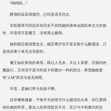
“呜呜呜…”
醉酒的反应很激烈，已经是语无伦次。
安抚着塔可的拉菲却完全不担忧她的身体会因此有太大的损
伤，毕竟塔可是魔王，没有那么脆弱。
她和丽莎都清楚这点，丽莎离开也不是去取什么醒酒汤，只
是找些果汁来充当安慰剂。
魔王如此笨拙的表现，既让人无奈，又让人喜爱。庄园内的
魔族们，又何尝不是与剑圣卡莉雅尔一样的想法，希望她能更
有“人味”而非冷血无情呢。
毕竟，是她们带大的孩子啊。
拉菲嘴角微扬，干呕半天的塔可什么都没吐出来，却已累得
倒在她的怀里，宴会上的表现暂且不论，至少与卡莉雅尔的交