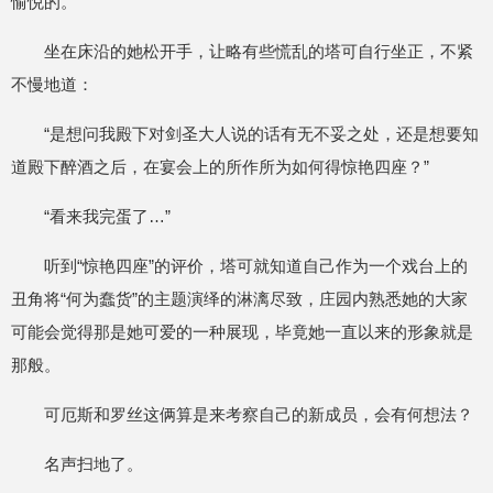
愉悦的。
坐在床沿的她松开手，让略有些慌乱的塔可自行坐正，不紧
不慢地道：
“是想问我殿下对剑圣大人说的话有无不妥之处，还是想要知
道殿下醉酒之后，在宴会上的所作所为如何得惊艳四座？”
“看来我完蛋了…”
听到“惊艳四座”的评价，塔可就知道自己作为一个戏台上的
丑角将“何为蠢货”的主题演绎的淋漓尽致，庄园内熟悉她的大家
可能会觉得那是她可爱的一种展现，毕竟她一直以来的形象就是
那般。
可厄斯和罗丝这俩算是来考察自己的新成员，会有何想法？
名声扫地了。