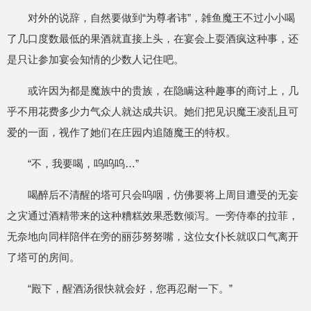
对外的说辞，自然要做到“为尊者讳”，雑鱼魔王不过小小喝
了几口度数最低的果酒就直接上头，在宴会上耍酒疯这种事，还
是只让参加宴会知情的少数人记住吧。
或许因为都是魔族中的贵族，在隐瞒这种趣事的商讨上，几
乎不用花费多少力气众人就达成共识。她们把见识魔王凌乱且可
爱的一面，视作了她们在庄园内追随魔王的特权。
“不，我要喝，呜呜呜…”
喝醉后不清醒的塔可只会呜咽，仿佛要将上周目遭受的无妄
之灾通过酒精带来的这种糟糕效果悉数倾泻。一旁侍奉的拉菲，
无奈地向同样陪伴在旁的丽莎努努嘴，这位女仆长就叹口气离开
了塔可的房间。
“殿下，醒酒汤很快就会好，您再忍耐一下。”