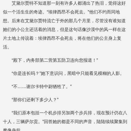
艾黛尔贾特不知道那一刻有许多人都涌出了热泪，觉得这好
似一个活生生的奇迹。“埃律西昂不会死去。”他们不约而同地
想。后来在艾黛尔贾特流亡于外的那几个月里，尽管没有谁知道
她们的小公主还活着的消息，但是这句话像沙漠中的风一样在这
片土地上传说着：埃律西昂不会死去，将在他们的公主身上复
活。
“殿下，内务部第二营第五防卫连向您报道！”
“你是连长吗？”她下意识问，黑暗中只能看见模糊的人影。
“不……谢尔卡特中尉牺牲了。”
“那你们还剩下多少人？”
“我们原本包括一个机步排另加两个步兵排，现在预计仍在八
十人，三辆萨尔贡。”回答她的都是不同的声音，陆陆续续聚集到
魔像身前。