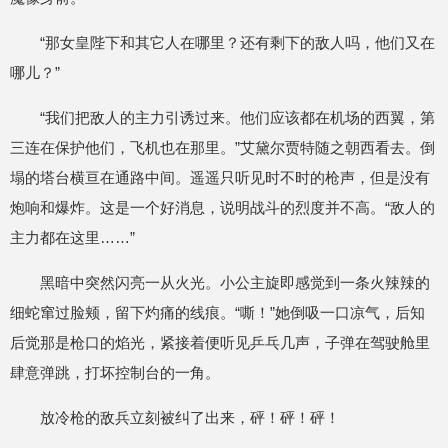
“那女皇陛下和其它人在哪里？还有剩下的敌人吗，他们又在
哪儿？”
“我们把敌人的主力引诱过来。他们应该都在机场的西翼，第
三连在保护他们，飞机也在那里。”艾黛尔贾特随之朝西看去。倒
塌的塔台横亘在通路中间。遥遥只听见时不时的枪声，但是没有
炮响和爆炸。这是一个好消息，说明战斗的烈度并不高。“敌人的
主力都在这里……”
黑暗中突然闪亮一从火光。小公主旋即感觉到一条火辣辣的
细蛇窜过脸颊，留下灼痛的线痕。“嘶！”她倒吸一口凉气，后知
后觉那是枪口的焰光，紧接着便听见乒乓几声，子弹在驾驶舱里
肆意弹跳，打坏控制台的一角。
放冷枪的敌兵立刻被纠了出来，砰！砰！砰！