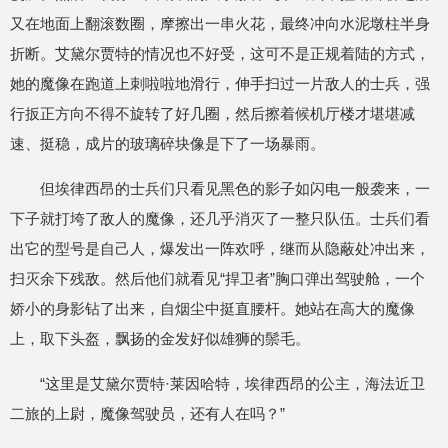
又在地面上翻滚数圈，摩擦出一串火花，最终冲向水泥墩柱半身
折断。艾黛尔贾特的情况也不好受，这可不是正规着陆的方式，
她的魔像在跑道上刺啦啦地滑行，伸手扫过一片敌人的士兵，强
行扳正方向不得不旋转了好几圈，然后擦着候机厅楼才堪堪减
速、挺稳，成片的玻璃碎块像是下了一场暴雨。
但埃律西昂的士兵们只看见黑色的影子如闪电一般袭来，一
下子就打垮了敌人的魔像，还几乎消灭了一整只队伍。士兵们看
出它的型号是自己人，爆发出一阵欢呼，继而从隐蔽处冲出来，
扫灭余下残敌。然后他们就看见“捍卫者”胸口弹出驾驶舱，一个
娇小的身影钻了出来，自烟尘中挺直腰杆。她站在高大的魔像
上，取下头盔，飘扬的金发好似雄狮的鬃毛。
“这里是艾黛尔贾特·莱因哈特，埃律西昂的公主，海法近卫
二旅的上尉，魔像驾驶员，还有人在吗？”