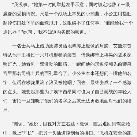
“我没事。”她第一时间举起左手示意，同时镇定地瞥了一眼
魔像的受损情况。只是一个战场上常见的小插曲，小公主用指肚
刮掉伤口处下坠的血珠甩开，这阻碍不了任何事。“谁能给我一个
通讯器？”她问，“我不知道内务部的频道。”
一名士兵马上借助废墟灵活地攀爬上魔像的肩膀。艾黛尔贾
特从他手里接过一只耳机形状的装置。借助绑带上摇晃的战术探
照灯光，她看见一双激动的眼睛。一瞬间他的形象便和先前狮泉
宫里那名司机士兵的面孔重合了。小公主本来还想问一嘴他的名
字，但话在喉咙里滚了滚又被她咽了回去，最终变成了一个感激
的点头。她想起那些为了埃律西昂同时也为了自己而战的年轻人
们，害怕一旦知晓了他们的名字之后就无法勇敢地面对他们的结
局。
“谢谢。”她说，目视对方左右跳下魔像，随后退回到驾驶舱
中，戴上“耳机”，把另一头插进控制台的接口。“飞机在安全的跑