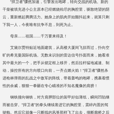
“捍卫者”骤然加速，引擎发出咆哮，转向交战的机场。新的
干柴被填充进小公主原本已经燃烧殆尽的胸腔里，驱散绝望的阴
云，重新燃起腾腾活力。她身上的肌肉开始颤抖起来，就算只剩
下我一人，今夜唯有抗争不息，到死为止。
母亲……祖国……千万要来得及！
艾黛尔贾特贴近地面建筑，从高楼大厦间飞掠而过，扑向空
旷的希克曼国际机场。无数未识别的雷达信号扑面而来，她看准
其中最大的一个，把手从锁定框上移开，然后拉杆猛地减速、制
动，操控所有的方向喷口向前，一齐点燃火焰！“捍卫者”骤然杀
进枪林弹雨的乱战之中敌军的阵线，带着轰鸣的咆哮，携裹着惯
性的余威，狠狠一拳砸在专心瞄准的不知名魔像的肩膀！
钢铁撞向钢铁，对方肩胛部位的装甲好似薄纸，瞬间凹陷继
而被击穿。“捍卫者”的拳头继续凿进它的胸腔里，震碎内置的驾
驶舱。然后它就像一只断线的风筝那样飞了出去，撞断廊桥之后