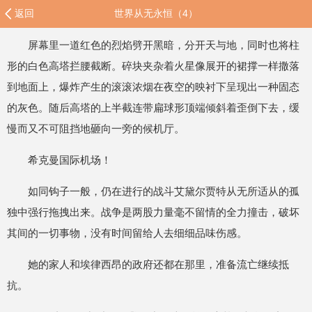
返回
世界从无永恒（4）
屏幕里一道红色的烈焰劈开黑暗，分开天与地，同时也将柱
形的白色高塔拦腰截断。碎块夹杂着火星像展开的裙撑一样撒落
到地面上，爆炸产生的滚滚浓烟在夜空的映衬下呈现出一种固态
的灰色。随后高塔的上半截连带扁球形顶端倾斜着歪倒下去，缓
慢而又不可阻挡地砸向一旁的候机厅。
希克曼国际机场！
如同钩子一般，仍在进行的战斗艾黛尔贾特从无所适从的孤
独中强行拖拽出来。战争是两股力量毫不留情的全力撞击，破坏
其间的一切事物，没有时间留给人去细细品味伤感。
她的家人和埃律西昂的政府还都在那里，准备流亡继续抵
抗。