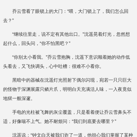
乔云雪看了眼锁上的大门：“喂，大门锁上了，我们怎么回
去？”
“继续往里走，说不定有其他出口。”沈遥晃着灯光，忽然想
起什么，回头问，“你不怕黑吧？”
“你别太小看我。”乔云雪抱胸，沈遥下意识顺着她的动作低
头看去，又飞快调头，心中吐槽：很难不小看你。
黑暗中的器械在沈遥灯光照射下偶尔闪现，宛若一只只巨大
的怪物于深渊展露只鳞片爪，明明白天充满活人味，一入夜竟似
地狱一般深邃。
手电的光柱被飞舞的灰尘覆盖，只是看着便让乔云雪鼻头不
适，好像喘不上气。她不耐烦问：“我们到底要去哪里？”
沈遥说：“钟文白天被我们诈了一道，他担心我们掌握了某种