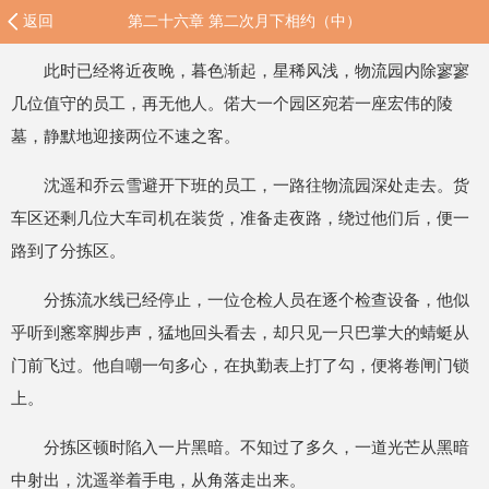
返回
第二十六章 第二次月下相约（中）
此时已经将近夜晚，暮色渐起，星稀风浅，物流园内除寥寥
几位值守的员工，再无他人。偌大一个园区宛若一座宏伟的陵
墓，静默地迎接两位不速之客。
沈遥和乔云雪避开下班的员工，一路往物流园深处走去。货
车区还剩几位大车司机在装货，准备走夜路，绕过他们后，便一
路到了分拣区。
分拣流水线已经停止，一位仓检人员在逐个检查设备，他似
乎听到窸窣脚步声，猛地回头看去，却只见一只巴掌大的蜻蜓从
门前飞过。他自嘲一句多心，在执勤表上打了勾，便将卷闸门锁
上。
分拣区顿时陷入一片黑暗。不知过了多久，一道光芒从黑暗
中射出，沈遥举着手电，从角落走出来。