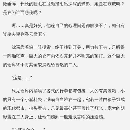
微垂眸，长长的睫毛在脸颊投射出深深的蝶影。她是在哀戚吗？
是在为谁而悲伤呢？
呵……真是好笑，他连自己的心理问题都解决不了，如何有
资格去评判乔云雪呢？
沈遥靠着墙一阵摸索，终于找到开关，用力拉下去，只听得
一阵啪嗒声，巨大的仓库内依次亮起并不明亮的顶灯。这个巨大
的仓库终于将其全貌展现给冒然的二人。
“这是……”
只见仓库内摆满了各式的行李箱与包裹，大的有集装箱，小
的只有一个小塑料袋，满满当当堆在一起，宛若一片由箱子组成
的现代都市。抬头看去，只见最高处甚至盖过了灯光，庞大的阴
影盖在二人身上，让他们感到一股难以言喻的压迫感。
“这都是什么……”