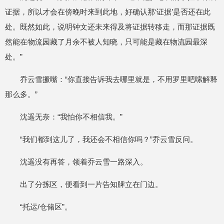
证据，所以才会在傍晚时来到此地，好确认那‘证据’是否还在此
处。既然如此，说明钟文还未来得及将证据转移走，而那证据既
然能在物流园藏了月余不被人知晓，只可能是藏在物流园最深
处。”
乔云雪撅嘴：“你直接告诉我去哪里就是，不用罗里吧嗦解释
那么多。”
沈遥无奈：“我怕你不相信我。”
“我们都到这儿了，我还会不相信你吗？”乔云雪反问。
沈遥没有再答，领着乔云雪一路深入。
出了分拣区，便看到一片告知牌立在门边。
“托运/仓储区”。