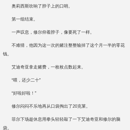
奥莉西斯吹响了脖子上的口哨。
第一组结束。
一声叹息，修尔仰着脖子，像要死了一样。
不难猜，他因为这一次的赌注整整输掉了这个月一半的零花
钱。
艾迪奇亚拿走赌费，一枚枚点数起来。
“喂，还少二十”
“好啦好啦！”
修尔闷闷不乐地再从口袋掏出了20克莱。
菲尔下场趁休息用拳头轻轻敲了一下艾迪奇亚和修尔的脑
袋。