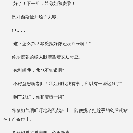
“好了！下一组，希薇妲和麦黎！”
奥莉西斯扯开嗓子大喊。
但……
“这下怎么办？希薇妲好像还没回来啊！”
修尔慌张的瞪大眼睛望着艾迪奇亚。
“你别瞪我，我也不知道啊”
“不好意思啊老师！我姐姐找我有事，所以有一些迟到了”
“到了就好，你和麦黎一组”
希薇妲气喘吁吁地跑到战台上，随便挑了把趁手的剑后就站
在了准备位上。
希薇妲看了看麦黎，心里窃喜。