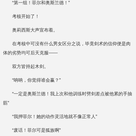
“第一组！菲尔和奥斯兰德！”
考核开始了！
奥莉西斯大声宣布着。
在考核中可没有什么男女区分之说，毕竟剑术的信仰便是肉
体的劣势均可后天克服——
双方皆持起木剑。
“呐呐，你觉得谁会赢？”
“一定是奥斯兰德！我上次和他训练时劈剑差点被他累的手抽
筋”
“我押菲尔！她的动作灵活地就不像正常人”
“废话！菲尔可是狐族啊”