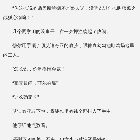
“你这么说的话奥斯兰德还是狼人呢，没听说过什么叫狼狐之
战狐必输嘛！”
几个同学闲的没事干，在一旁押注凑起了热闹。
修尔用手顶了顶艾迪奇亚的肩膀，眼神直勾勾地盯着场地里
的二人。
“怎么说，你觉得谁会赢？”
“毫无疑问，菲尔会赢”
“这么确定？”
艾迪奇亚取下包，将钱包里的钱全部抖入了手中。
他仔细地点数着。
还剩下68克莱，不多，但拿来当赌注还是够的。