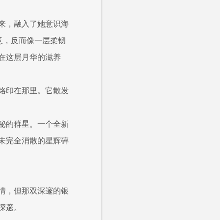
来，融入了她意识海
意，反而像一层柔韧
在这层月华的滋养
烙印在那里。它散发
秘的群星。一个全新
未完全消散的星辉碎
情，但那双深邃的银
深邃。