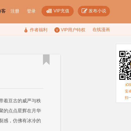


VIP充值
发布小说
F游客
注册
登录
在线漫画

作者福利
VIP用户特权

iO
安卓
扫
带着亘古的威严与秩
聚的点点星辉在月华
裂感，仿佛有冰冷的