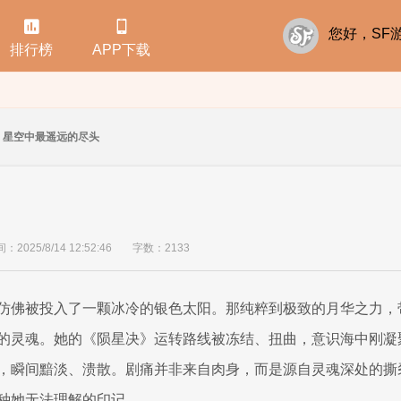


您好，S
排行榜
APP下载
星空中最遥远的尽头
2025/8/14 12:52:46
字数：2133
仿佛被投入了一颗冰冷的银色太阳。那纯粹到极致的月华之力，
的灵魂。她的《陨星决》运转路线被冻结、扭曲，意识海中刚凝
，瞬间黯淡、溃散。剧痛并非来自肉身，而是源自灵魂深处的撕
种她无法理解的印记。