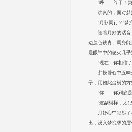
“呼——终于！契
讲真的，面对梦
“月影同行？”
随着月妤的话音
边脸色铁青、周身能
是眼神中的怒火几乎
“现在，你相信
梦挽馨心中五味
子，用如此蛮横的方
“你……你到底
“这副模样，太犯
月妤心中犯起了
出，没入梦挽馨的眉