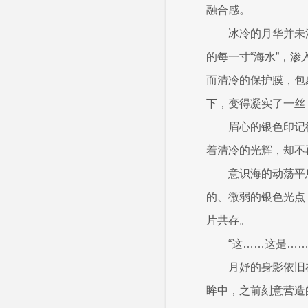
融合感。
冰冷的月华并未
的每一寸“海水”，
而清冷的保护膜，包
下，变得凝实了一丝
眉心的银色印记
着清冷的光辉，却不
意识海的动荡平
的、微弱的银色光点
片共存。
“这……这是…
月妤的身影依旧
眸中，之前刻意营造