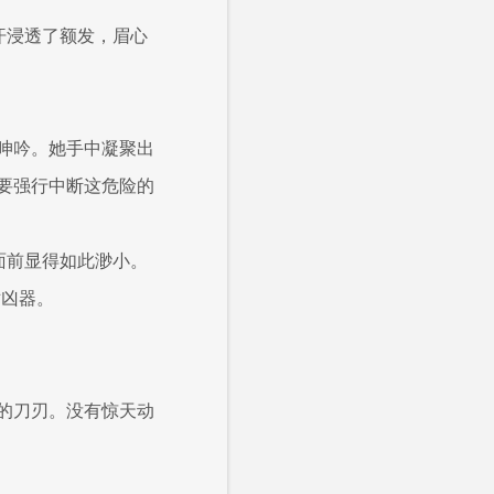
汗浸透了额发，眉心
呻吟。她手中凝聚出
要强行中断这危险的
面前显得如此渺小。
世凶器。
的刀刃。没有惊天动