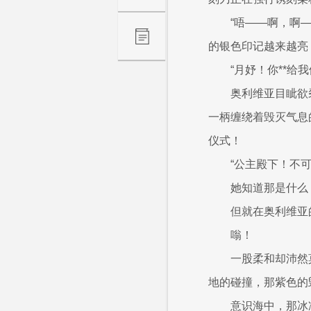
“唔——啊，啊
的银色印记越来越亮
“月妤！你**给我
奥利维亚目眦欲
一柄缠绕着毁灭气息
仪式！
“公主殿下！不
她知道那是什么
但就在奥利维亚
嗡！​
一股柔和却沛然
地的碰撞，那紫色的
意识海中，那冰