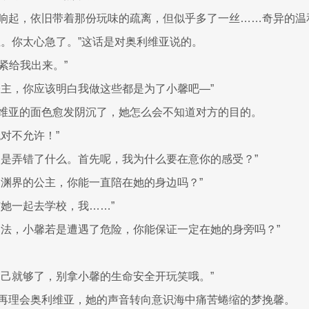
响起，依旧带着那份玩味的疏离，但似乎多了一丝……奇异的温
主。你太心急了。”这话是对奥利维亚说的。
赶紧给我出来。”
公主，你应该明白我做这些都是为了小馨吧—”
维亚的面色愈发阴沉了，她怎么会不知道对方的目的。
对不允许！”
不是弄错了什么。首先呢，我为什么要在意你的感受？”
是渊界的公主，你能一直陪在她的身边吗？”
与她一起去学校，我……”
问法，小馨若是遭遇了危险，你能保证一定在她的身旁吗？”
自己就够了，别拿小馨的生命安全开玩笑哦。”
再理会奥利维亚，她的声音转向意识海中痛苦蜷缩的梦挽馨。