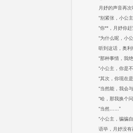
月妤的声音再次
“别紧张，小公
“你**，月妤你
“为什么呢，小
听到这话，奥利
“那种事情，我绝
“小公主，你是
“其次，你现在
“当然能，我会
“哈，那我换个
“当然……”
“小公主，骗骗
语毕，月妤没有