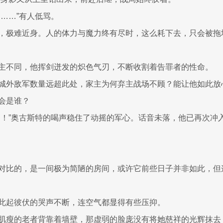
了……”有人低骂。
，极难近身。人的体力与魔力终有尽时，这么耗下去，只会被拖
主不同，他挥剑迸发的炽色气刃，不断收割着告罪者的性命。
城外敌军数量远超此处，家主为何弃主战场不顾？能让他如此放
会是谁？
神！”奥古斯特的喝声稳住了动摇的军心。话音未落，他已再次冲
对比的，是一间极为简陋的房间，或许它前些日子并非如此，但
此起彼伏的哭声不断，连空气都显得有些压抑。
肌瘦的老者背靠着墙壁，那虚弱的脸庞没有将她慈祥的光辉抹去