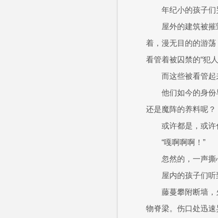
年纪小的孩子们
屋外的建筑被摧
着，漫无目的的游荡
看管着被囚禁的“犯人
而这些被看管起
他们如今的身份
还是魔阵的养料呢？
或许都是，或许
“嘎啊啊啊！”
忽然的，一声撕
屋内的孩子们听
藤蔓攀附断墙，
物脊梁。伤口处迅速