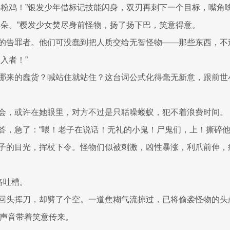
小粉鸡！”银发少年借标记技能闪身，双刃再刺下一个目标，嘴角
耳朵。”樱发少女焚尽身前怪物，扬了扬下巴，笑意得意。
的告罪者。他们可没蠢到把人质交给无智怪物——那些东西，不
入者！”
哪来的蠢货？喊站住就站住？这台词公式化得毫无新意，跟前世
会，或许在她眼里，对方不过是只聒噪蝼蚁，犯不着浪费时间。
答，急了：“喂！老子在说话！无礼的小鬼！尸鬼们，上！撕碎他
子的目光，挥杖下令。怪物们似被刺激，凶性暴涨，利爪前伸，
洛吐槽。
回头挥刀，却劈了个空。一道焦糊气流掠过，已将偷袭怪物的头
的声音带着笑意传来。