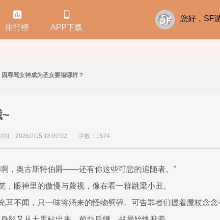


您好，S
排行榜
APP下载
因辱骂女神成为圣女要闹哪样？
哦~
：2025/7/15 18:00:02
字数：1574
力啊，奥古斯特伯爵——还有你这些可悲的追随者。”
笑，眼神里的傲慢与蔑视，像在看一群跳梁小丑。
充耳不闻，只一味将涌来的怪物劈碎。可告罪者们握着魔杖念念
偻身影又从土里钻出来，前赴后继，战局始终胶着。