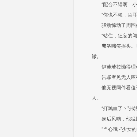
“配合不错啊，
“你也不赖，尖
骚动惊动了周围
“站住，狂妄的闯
弗洛嗤笑摇头。
辙。
伊芙若拉懒得理
告罪者见无人应
他无视同伴看傻
人。
“打鸡血了？”弗
身后风响，他猛
“当心哦~”少女