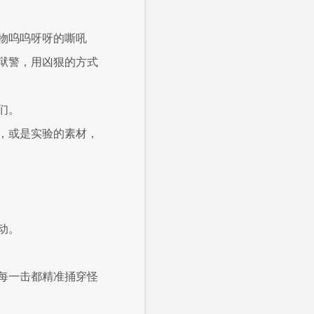
物呜呜呀呀的嘶吼
狱警，用凶狠的方式
们。
，或是实验的素材，
动。
每一击都精准捅穿怪