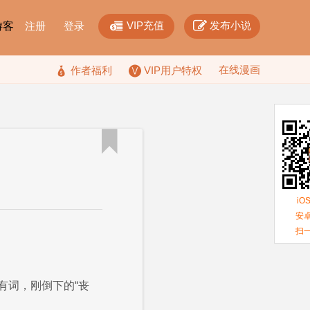


VIP充值
发布小说
F游客
注册
登录
在线漫画

作者福利
VIP用户特权

iO
安卓
扫
有词，刚倒下的“丧