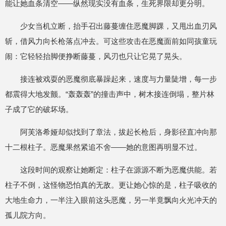
能让她血条清空——纵然现实没有血条，生死界限却更分明。
少女当机立断，抬手召出藤蔓缠住恶魔脚踝，又甩出血刃风
斩，借风力向长枪落点冲去。可这些攻击在恶魔面前如同孩童玩
闹：它轻轻抬脚便挣断藤蔓，风刃也只让它晃了晃头。
接连被戏耍的恶魔彻底暴躁起来，速度与力量陡增，每一步
都震得大地发颤。“轰轰轰”的撞击声中，树木接连倒塌，整片林
子成了它的破坏场。
阿芙洛希娅却似找到了章法，拔起长枪后，身影径直冲向那
十二根柱子。恶魔果然紧追不舍——她的意图再明显不过。
这段时间的观察让她断定：柱子在源源不断为恶魔供能。若
柱子不倒，这怪物恐怕真的无敌。更让她心惊的是，柱子吸收的
大地生命力，一半注入眼前这头恶魔，另一半竟飘向火光冲天的
孤儿院方向。