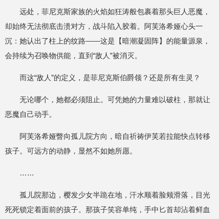
远处，菲尼克斯家族的火焰如狂涛般包裹着那头巨人恶魔，
却始终无法彻底击溃对方，战斗陷入胶着。阿芙洛希娅心头一
沉：她认出了柱上的纹路——这是【暗潮凝固阵】的能量源泉，
会持续为召唤物供能，直到“敌人”被消灭。
而这“敌人”的定义，是菲尼克斯伯爵领？还是所有生灵？
无论哪个，她都必须阻止。可凭她的力量难以破柱，那就让
恶魔自己动手。
阿芙洛希娅瞥向孤儿院方向，暗自祈祷伊芙若拉能快点转移
孩子。可远方的动静，显然不如她所愿。
……
孤儿院那边，樱发少女半跪在地，汗水顺着脸颊滑落，目光
死死锁定着面前的孩子。那孩子笑容单纯，手中匕首却沾着鲜血