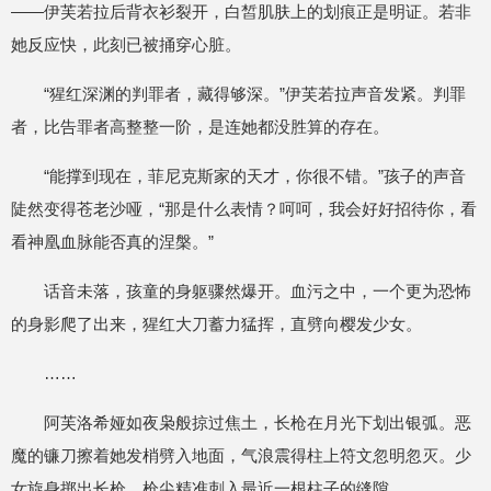
——伊芙若拉后背衣衫裂开，白皙肌肤上的划痕正是明证。若非
她反应快，此刻已被捅穿心脏。
“猩红深渊的判罪者，藏得够深。”伊芙若拉声音发紧。判罪
者，比告罪者高整整一阶，是连她都没胜算的存在。
“能撑到现在，菲尼克斯家的天才，你很不错。”孩子的声音
陡然变得苍老沙哑，“那是什么表情？呵呵，我会好好招待你，看
看神凰血脉能否真的涅槃。”
话音未落，孩童的身躯骤然爆开。血污之中，一个更为恐怖
的身影爬了出来，猩红大刀蓄力猛挥，直劈向樱发少女。
……
阿芙洛希娅如夜枭般掠过焦土，长枪在月光下划出银弧。恶
魔的镰刀擦着她发梢劈入地面，气浪震得柱上符文忽明忽灭。少
女旋身掷出长枪，枪尖精准刺入最近一根柱子的缝隙。